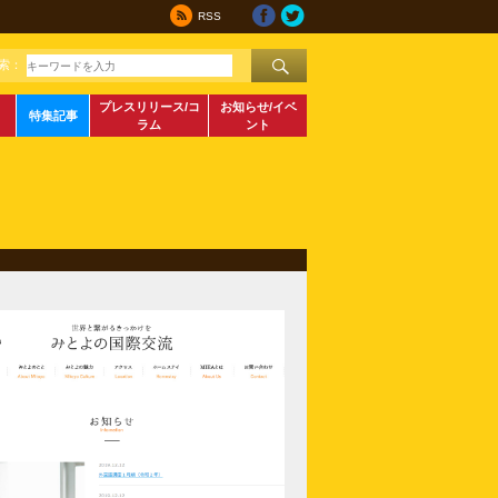
RSS
索：
プレスリリース/コ
お知らせ/イベ
特集記事
ラム
ント