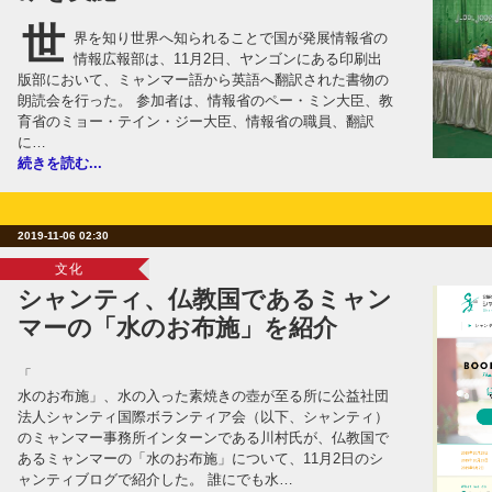
世
界を知り世界へ知られることで国が発展情報省の
情報広報部は、11月2日、ヤンゴンにある印刷出
版部において、ミャンマー語から英語へ翻訳された書物の
朗読会を行った。 参加者は、情報省のペー・ミン大臣、教
育省のミョー・テイン・ジー大臣、情報省の職員、翻訳
に…
続きを読む...
2019-11-06 02:30
文化
シャンティ、仏教国であるミャン
マーの「水のお布施」を紹介
「
水のお布施」、水の入った素焼きの壺が至る所に公益社団
法人シャンティ国際ボランティア会（以下、シャンティ）
のミャンマー事務所インターンである川村氏が、仏教国で
あるミャンマーの「水のお布施」について、11月2日のシ
ャンティブログで紹介した。 誰にでも水…