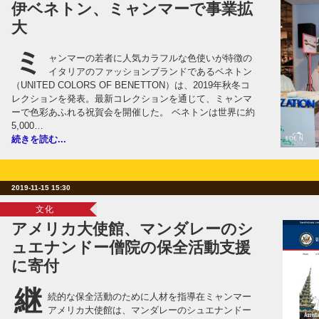
伊ベネトン、ミャンマーで事業拡
大
ミ
ャンマーの若者に人気カラフルな色使いが特徴の
イタリアのファッションブランドであるベネトン
（UNITED COLORS OF BENETTON）は、2019年秋冬コ
レクションを発表。最新コレクションを通じて、ミャンマ
ーで色彩あふれる祝賀会を開催した。 ベネトンは世界に約
5,000…
続きを読む...
2019-11-15 15:30
文化
アメリカ大使館、マンダレーのシ
ュエナンドー僧院の保全活動支援
に寄付
継
続的な保全活動のために人材を指導在ミャンマー
アメリカ大使館は、マンダレーのシュエナンドー