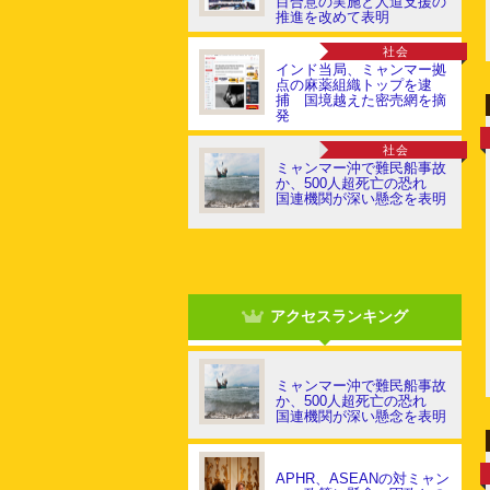
目合意の実施と人道支援の
推進を改めて表明
社会
インド当局、ミャンマー拠
点の麻薬組織トップを逮
捕 国境越えた密売網を摘
発
社会
ミャンマー沖で難民船事故
か、500人超死亡の恐れ
国連機関が深い懸念を表明
アクセスランキング
ミャンマー沖で難民船事故
か、500人超死亡の恐れ
国連機関が深い懸念を表明
APHR、ASEANの対ミャン