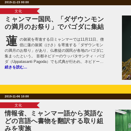
2019-11-15 00:00
文化
ミャンマー国民、「ダザウンモン
の満月のお祭り」でパゴダに集結
蓮
の袈裟を寄進する日ミャンマーでは11月11日、僧
侶に蓮の袈裟（けさ）を寄進する「ダザウンモン
の満月のお祭り」があり、仏教徒の国民が各地のパゴダに
集まったという。 首都ネピドーのウッパタサンティ・パゴ
ダ（Uppatasanti Pagoda）でも式典が行われ、ネピドー…
続きを読む...
2019-11-06 10:00
文化
情報省、ミャンマー語から英語な
どの言語へ書物を翻訳する取り組
みを実施