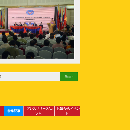
9
Next >
プレスリリース/コ
お知らせ/イベン
特集記事
ラム
ト