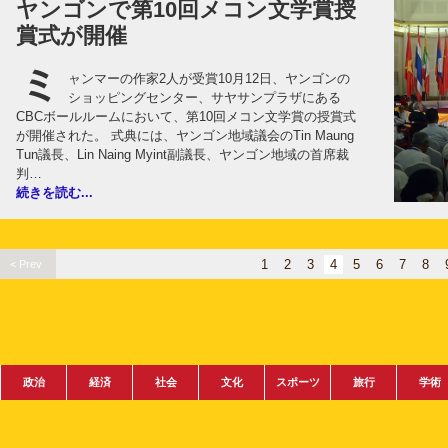
ヤンゴンで第10回メコン文学賞授
賞式が開催
ミ
ャンマーの作家2人が受賞10月12日、ヤンゴンの
ショッピングセンター、サヤサンプラザにある
CBCボールルームにおいて、第10回メコン文学賞の授賞式
が開催された。 式典には、ヤンゴン地域議会のTin Maung
Tun議長、Lin Naing Myint副議長、ヤンゴン地域の首席裁
判…
続きを読む...
1
2
3
4
5
6
7
8
< Prev
政治
経済
社会
文化
スポーツ
旅行
学術