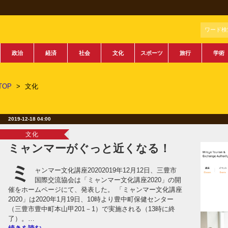
ワード検
政治
経済
社会
文化
スポーツ
旅行
学術
TOP
>
文化
2019-12-18 04:00
文化
ミャンマーがぐっと近くなる！
ミ
ャンマー文化講座20202019年12月12日、三豊市
国際交流協会は「ミャンマー文化講座2020」の開
催をホームページにて、発表した。 「ミャンマー文化講座
2020」は2020年1月19日、10時より豊中町保健センター
（三豊市豊中町本山甲201－1）で実施される（13時に終
了）。…