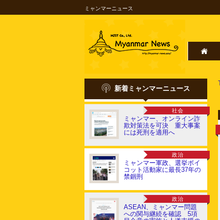
ミャンマーニュース
新着ミャンマーニュース
社会
ミャンマー、オンライン詐
欺対策法を可決 重大事案
には死刑を適用へ
政治
ミャンマー軍政、選挙ボイ
コット活動家に最長37年の
禁錮刑
政治
ASEAN、ミャンマー問題
への関与継続を確認 5項