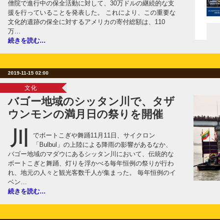
僧院で進行中の保全活動に対して、30万ドルの継続的な支
援を行っていることを発表した。 これにより、この重要な
文化的遺跡の保全に対するアメリカの寄付総額は、110
万…
続きを読む...
2019-11-15 02:00
文化
バゴー地域のシッタン川で、タザ
ウンモンの満月日の祭りを開催
川
でボートこぎや舞踊11月11日、サイクロン
「Bulbul」の上陸による降雨の影響があるなか、
バゴー地域のマダウにあるシッタン川において、伝統的な
ボートこぎと舞踊、灯りを浮かべる毎年恒例の祭りが行わ
れ、地元の人々と観光客数千人が集まった。 毎年恒例のイ
ベン…
続きを読む...