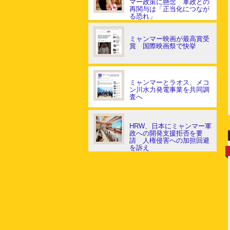
マー政策に懸念 軍政との
再関与は「正当化につなが
る恐れ」
ミャンマー映画が最高賞受
賞 国際映画祭で快挙
ミャンマーとラオス、メコ
ン川水力発電事業を共同調
査へ
HRW、日本にミャンマー軍
政への開発支援拒否を要
請 人権侵害への加担回避
を訴え