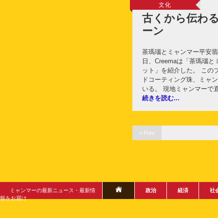
文化
古くから伝わ
ーン
茶瑪瑙とミャンマー平安翡翠
日、Creemaは「茶瑪瑙
ット」を紹介した。 この
ドコーティング珠、ミャン
いる。 現地ミャンマーで
続きを読む...
< Prev
ミャンマーの最新ニュース・最新情
政治
経済
社
報をお届け