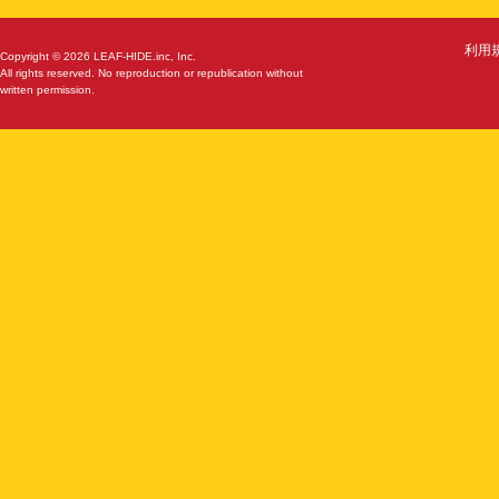
利用
Copyright © 2026 LEAF-HIDE.inc, Inc.
All rights reserved. No reproduction or republication without
written permission.