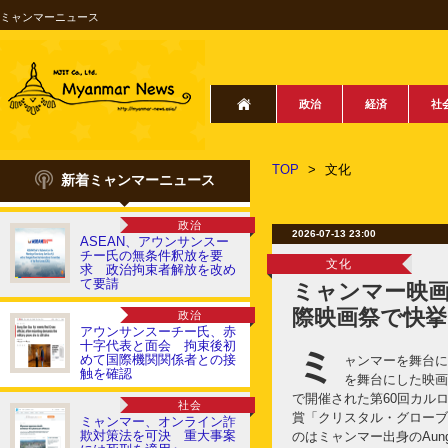
ミャンマーニュース
政治
経済
社
TOP
>
文化
新着ミャンマーニュース
政治
2026-07-13 23:00
ASEAN、アウンサンスー
チー氏の無条件釈放を要
文化
求 政治拘束者解放を改め
て要請
ミャンマー映
際映画祭で快挙
政治
アウンサンスーチー氏、赤
十字代表と面会 拘束後初
ミ
めて国際機関関係者との接
ャンマーを舞台に
触を確認
を舞台にした映画『Fr
で開催された第60回カル
社会
賞「クリスタル・グローブ
ミャンマー、オンライン詐
欺対策法を可決 重大事案
のはミャンマー出身のAung