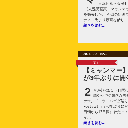
日本ビルマ救援セ
ー)人難民画家 マウンマウ
を発表した。 今回の絵画
ティン氏より原画を借りて
続きを読む...
2023-10-21 10:30
文化
【ミャンマー
が3年ぶりに開
2
1の村を巡る17日
華やかで伝統的な祭
ァウンドーウーパゴダ祭り（Pha
Festival）」が3年ぶり
日朝から17日間にわたっ
が…
続きを読む...