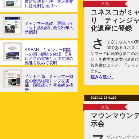
欺対策法を可決 重大事案
文化
には死刑を適用へ
ユネスコがミ
り「ティンジ
ミャンマー軍政、選挙ボイ
化遺産に登録
コット活動家に最長37年の
禁錮刑
さ
まざまな人々の努
関であるユネスコ（
ASEAN、ミャンマー問題
ンマーの伝統的な新年の水
への関与継続を確認 5項
目合意の実施と人道支援の
ン」を世界無形文化遺産に
推進を改めて表明
報告書によると、「ティン
文化…
インド当局、ミャンマー拠
続きを読む...
点の麻薬組織トップを逮
捕 国境越えた密売網を摘
発
2023-12-25 01:00
文化
マウンマウン
示会
マ
ウンマウンティン絵画