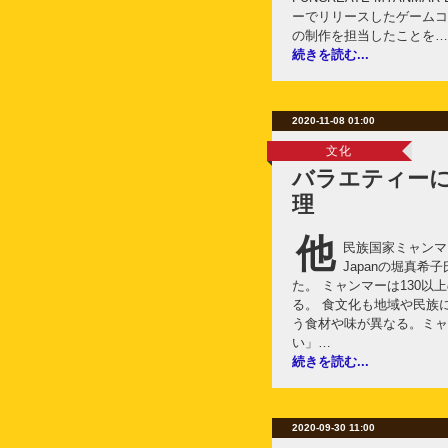
ーでリリースしたゲームコミ
の制作を担当したことを…
続きを読む...
2020-11-08 01:00
文化
バラエティー
理
他
民族国家ミャンマー2
Japanの堀真
た。 ミャンマーは130以
る。 食文化も地域や民族
う食材や味が異なる。ミャ
い」…
続きを読む...
2020-09-30 11:00