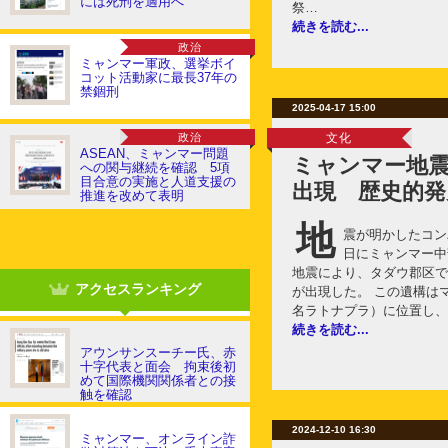
には死刑を適用へ
祭…
続きを読む...
政治
ミャンマー軍政、選挙ボイ
コット活動家に最長37年の
禁錮刑
2025-04-17 15:00
政治
文化
ASEAN、ミャンマー問題
ミャンマー地
への関与継続を確認 5項
目合意の実施と人道支援の
出現 歴史的発
推進を改めて表明
地
震が明かしたコンバ
日にミャンマー中
地震により、タダウ郡区で
アクセスランキング
が出現した。 この遺構は
名ラトナプラ）に位置し、
続きを読む...
アウンサンスーチー氏、赤
十字代表と面会 拘束後初
めて国際機関関係者との接
触を確認
2024-12-10 16:30
ミャンマー、オンライン詐