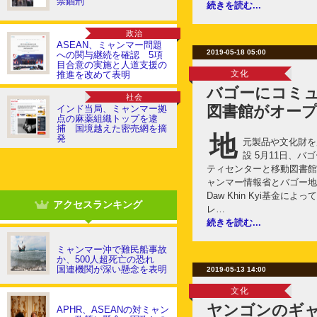
禁錮刑
続きを読む...
政治
ASEAN、ミャンマー問題
2019-05-18 05:00
への関与継続を確認 5項
目合意の実施と人道支援の
文化
推進を改めて表明
バゴーにコミ
社会
図書館がオー
インド当局、ミャンマー拠
点の麻薬組織トップを逮
捕 国境越えた密売網を摘
地
発
元製品や文化財を
設 5月11日、バゴ
ティセンターと移動図書館
ャンマー情報省とバゴー地
Daw Khin Kyi基金
アクセスランキング
レ…
続きを読む...
ミャンマー沖で難民船事故
か、500人超死亡の恐れ
国連機関が深い懸念を表明
2019-05-13 14:00
文化
ヤンゴンのギャ
APHR、ASEANの対ミャン