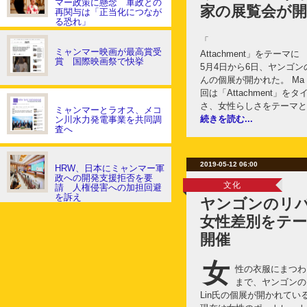
マー政策に懸念 軍政との
家の展覧会が開
再関与は「正当化につなが
る恐れ」
「
ミャンマー映画が最高賞受
Attachment」をテー
賞 国際映画祭で快挙
5月4日から6日、ヤンゴンの
んの個展が開かれた。 Ma 
回は「Attachment」
さ、女性らしさをテーマと
ミャンマーとラオス、メコ
続きを読む...
ン川水力発電事業を共同調
査へ
2019-05-12 06:00
HRW、日本にミャンマー軍
政への開発支援拒否を要
文化
請 人権侵害への加担回避
を訴え
ヤンゴンのリ
女性差別をテ
開催
女
性の衣服にまつわる
まで、ヤンゴンのリ
Lin氏の個展が開かれている。