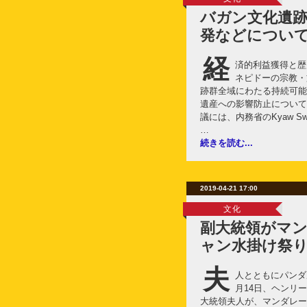
バガン文化遺
発などについ
経
済的利益獲得と歴
ネピドーの宗教・
跡群全域にわたる持続可能
遺産への影響防止について
議には、内務省のKyaw Sw
…
続きを読む...
2019-04-21 17:00
文化
副大統領がマ
ャン水掛け祭
夫
人とともにパンダ
月14日、ヘンリ
大統領夫人が、マンダレー