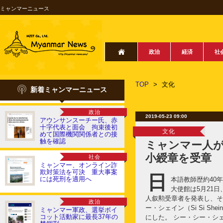
ミャンマーニュース
政治
経済
社
TOP
>
文化
新着ミャンマーニュース
政治
2019-05-23 09:00
アウンサンスーチー氏、赤
十字代表と面会 拘束後初
文化
めて国際機関関係者との接
触を確認
ミャンマー人
小綬章を受章
社会
ミャンマー、オンライン詐
欺対策法を可決 重大事案
日
には死刑を適用へ
本語教師歴約40
大使館は5月21
人叙勲受章者を発表し、そ
政治
ー・シェイン（Si Si S
ミャンマー軍政、選挙ボイ
コット活動家に最長37年の
にした。 シー・シー・シ