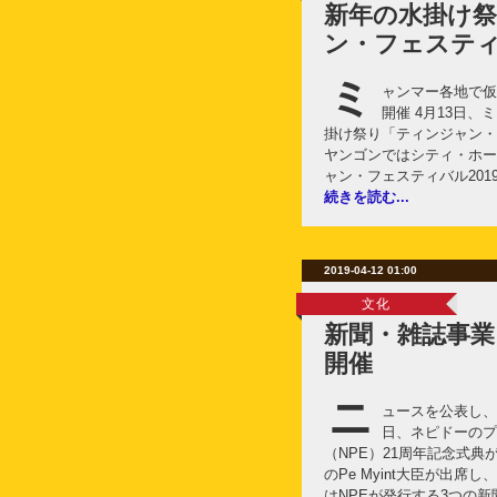
新年の水掛け
ン・フェステ
ミ
ャンマー各地で仮
開催 4月13日
掛け祭り「ティンジャン・
ヤンゴンではシティ・ホー
ャン・フェスティバル201
続きを読む...
2019-04-12 01:00
文化
新聞・雑誌事業
開催
ニ
ュースを公表し、
日、ネピドーのプ
（NPE）21周年記念式典
のPe Myint大臣が出
はNPEが発行する3つの