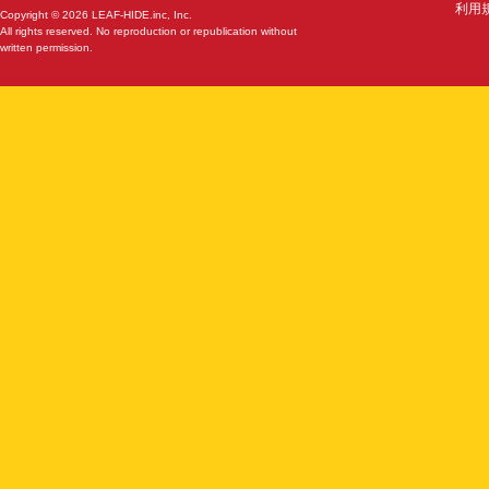
利用
Copyright © 2026 LEAF-HIDE.inc, Inc.
All rights reserved. No reproduction or republication without
written permission.