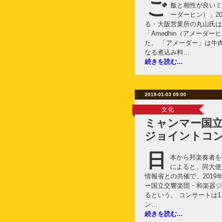
ご
飯と相性が良いミャ
ーダーヒン）」20
る・大阪営業所の丸山氏は
「Amedhin（アメーダ
た。 「アメーダー」は牛
なる煮込み料…
続きを読む...
2019-01-03 09:00
文化
ミャンマー国立
ジョイントコ
日
本から邦楽奏者を
によると、同大使
情報省との共催で、2019
ー国立交響楽団・和楽器ジ
るという。 コンサートは1
ン…
続きを読む...