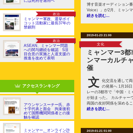
には死刑を適用へ
博す音楽オーディション番
Voice）」が2月、ミャン
政治
続きを読む...
ミャンマー軍政、選挙ボイ
コット活動家に最長37年の
禁錮刑
2019-01-23 21:00
政治
文化
ASEAN、ミャンマー問題
への関与継続を確認 5項
ミャンマー3都
目合意の実施と人道支援の
推進を改めて表明
ンマーカルチ
催
文
化交流を通して両
アクセスランキング
の発展へ 1月1
レーの3都市で「中国・ミ
が始まった。 カルチャー
両国の友好関係を深めるこ
アウンサンスーチー氏、赤
十字代表と面会 拘束後初
続きを読む...
めて国際機関関係者との接
触を確認
ミャンマー、オンライン詐
2019-01-21 01:00