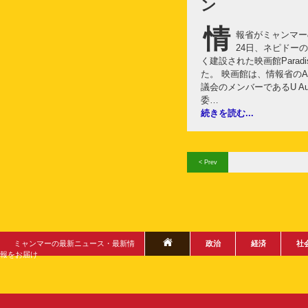
ン
情
報省がミャンマー
24日、ネピドー
く建設された映画館Paradi
た。 映画館は、情報省のAun
議会のメンバーであるU Aun
委…
続きを読む...
< Prev
ミャンマーの最新ニュース・最新情
政治
経済
社
報をお届け