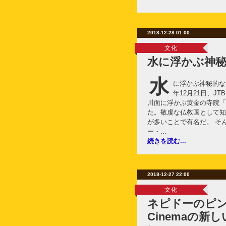
2018-12-28 01:00
文化
水に浮かぶ神
水
に浮かぶ神秘的な
年12月21日、J
川面に浮かぶ黄金の寺院「
た。敬虔な仏教国として知
が多いことで有名だ。 そ
ー・…
続きを読む...
2018-12-27 22:00
文化
ネピドーのピンマ
Cinemaの新