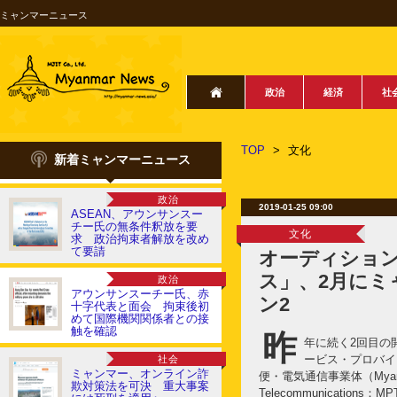
ミャンマーニュース
政治
経済
社
TOP
>
文化
新着ミャンマーニュース
政治
2019-01-25 09:00
ASEAN、アウンサンスー
チー氏の無条件釈放を要
文化
求 政治拘束者解放を改め
て要請
オーディショ
ス」、2月にミ
政治
アウンサンスーチー氏、赤
ン2
十字代表と面会 拘束後初
めて国際機関関係者との接
触を確認
昨
年に続く2回目の
ービス・プロバイ
社会
ミャンマー、オンライン詐
便・電気通信事業体（Myanma
欺対策法を可決 重大事案
Telecommunication