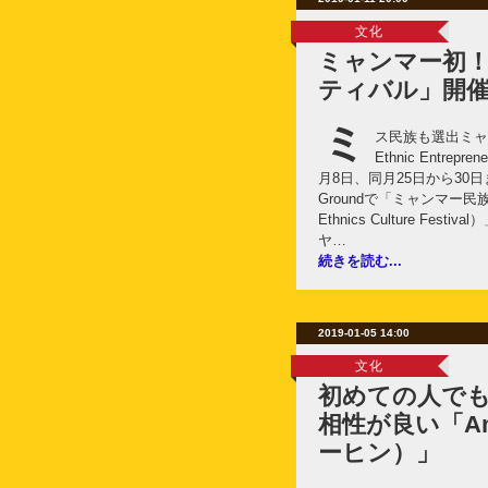
文化
ミャンマー初
ティバル」開
ミ
ス民族も選出ミャン
Ethnic Entrepre
月8日、同月25日から30日ま
Groundで「ミャンマー民
Ethnics Culture Fe
ヤ…
続きを読む...
2019-01-05 14:00
文化
初めての人で
相性が良い「Am
ーヒン）」