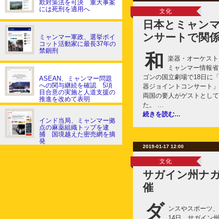
欺対策法を可決 重大事案
には死刑を適用へ
文化
日本とミャン
ンサートで関
ミャンマー軍政、選挙ボイ
コット活動家に最長37年の
禁錮刑
和
楽器・オーケスト
ミャンマー情報省
ゴンの国立劇場で18日に
ASEAN、ミャンマー問題
への関与継続を確認 5項
器ジョイントコンサート」
目合意の実施と人道支援の
両国の要人がゲストとして
推進を改めて表明
た。 …
続きを読む...
インド当局、ミャンマー拠
点の麻薬組織トップを逮
捕 国境越えた密売網を摘
発
2019-01-17 12:00
文化
サガイン州ナ
催
ダ
ンスやスポーツ、
14日、サガイン