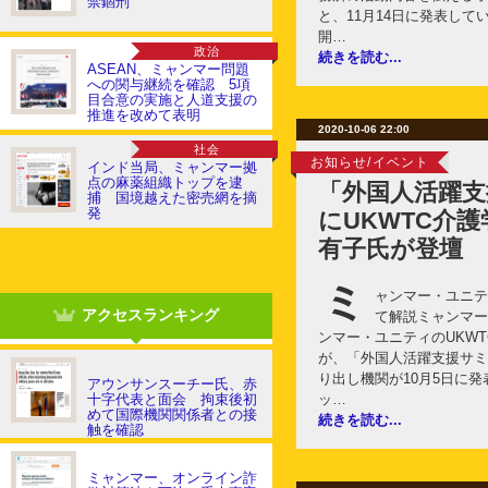
禁錮刑
と、11月14日に発表して
開…
政治
続きを読む...
ASEAN、ミャンマー問題
への関与継続を確認 5項
目合意の実施と人道支援の
推進を改めて表明
2020-10-06 22:00
社会
お知らせ/イベント
インド当局、ミャンマー拠
点の麻薬組織トップを逮
「外国人活躍支
捕 国境越えた密売網を摘
発
にUKWTC介護
有子氏が登壇
ミ
ャンマー・ユニテ
アクセスランキング
て解説ミャンマー
ンマー・ユニティのUKW
が、「外国人活躍支援サミ
り出し機関が10月5日に
アウンサンスーチー氏、赤
十字代表と面会 拘束後初
ッ…
めて国際機関関係者との接
続きを読む...
触を確認
ミャンマー、オンライン詐