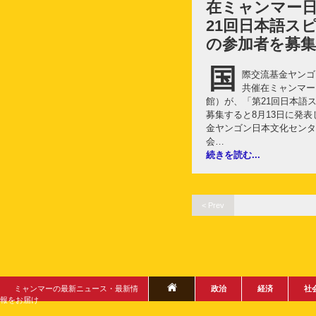
在ミャンマー日
21回日本語ス
の参加者を募集
国
際交流基金ヤンゴ
共催在ミャンマー
館）が、「第21回日本語
募集すると8月13日に発
金ヤンゴン日本文化センタ
会…
続きを読む...
< Prev
ミャンマーの最新ニュース・最新情
政治
経済
社
報をお届け