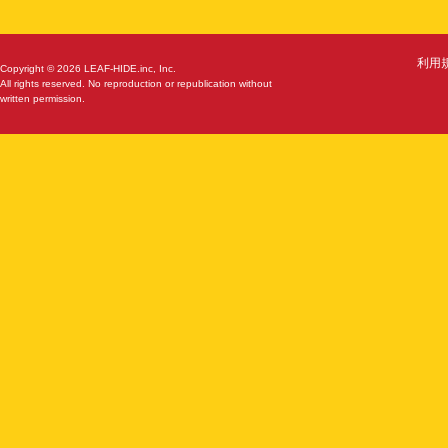
利用
Copyright © 2026 LEAF-HIDE.inc, Inc.
All rights reserved. No reproduction or republication without
written permission.