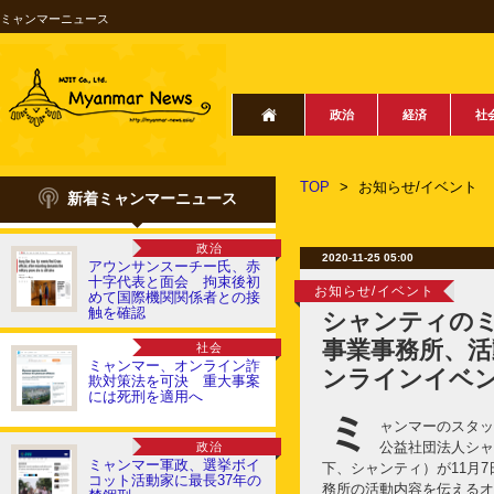
ミャンマーニュース
政治
経済
社
TOP
>
お知らせ/イベント
新着ミャンマーニュース
政治
2020-11-25 05:00
アウンサンスーチー氏、赤
十字代表と面会 拘束後初
お知らせ/イベント
めて国際機関関係者との接
触を確認
シャンティの
事業事務所、活
社会
ミャンマー、オンライン詐
ンラインイベ
欺対策法を可決 重大事案
には死刑を適用へ
ミ
ャンマーのスタッ
公益社団法人シャ
政治
ミャンマー軍政、選挙ボイ
下、シャンティ）が11月
コット活動家に最長37年の
務所の活動内容を伝えるオ