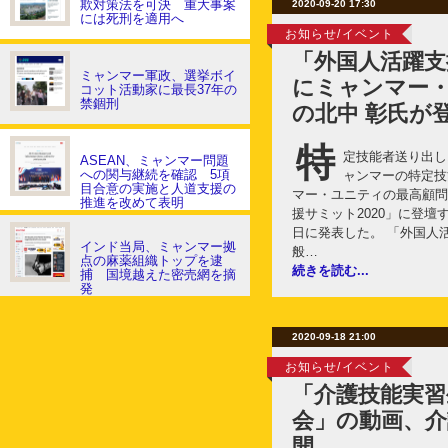
欺対策法を可決 重大事案
2020-09-20 17:30
には死刑を適用へ
お知らせ/イベント
「外国人活躍支
ミャンマー軍政、選挙ボイ
にミャンマー
コット活動家に最長37年の
禁錮刑
の北中 彰氏が
特
定技能者送り出し
ASEAN、ミャンマー問題
への関与継続を確認 5項
ャンマーの特定技
目合意の実施と人道支援の
マー・ユニティの最高顧問
推進を改めて表明
援サミット2020」に登壇
日に発表した。 「外国人活
インド当局、ミャンマー拠
般…
点の麻薬組織トップを逮
続きを読む...
捕 国境越えた密売網を摘
発
2020-09-18 21:00
お知らせ/イベント
「介護技能実
会」の動画、介
開