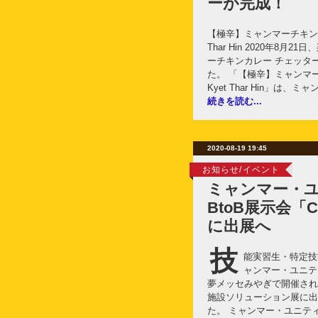
ーが完成！
【極辛】ミャンマーチキンカ
Thar Hin 2020年8
ーチキンカレー チェッターヒン
た。 「【極辛】ミャンマ
Kyet Thar Hin」は、
続きを読む...
2020-08-19 19:45
お知らせ/イベント
ミャンマー・
BtoB展示会「Ca
に出展へ
技
能実習生・特定技
ャンマー・ユニテ
夢メッセみやぎで開催される「
施設ソリューション展に出
た。 ミャンマー・ユニテ