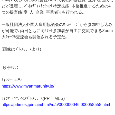
どが登壇し､ﾊﾟﾈﾙﾃﾞｨｽｶｯｼｮﾝ｢特定技能･本格推進するための4
つの提言(制度･人･企業･事業者)｣も行われる｡
一般社団法人外国人雇用協議会のﾎｰﾑﾍﾟｰｼﾞから参加申し込み
が可能で､両日ともに同ｻﾐｯﾄ参加者が自由に交流できるZoom
大ｼｬｯﾌﾙ交流会も開催される予定だ｡
(画像はﾌﾟﾚｽﾘﾘｰｽより)
外部ﾘﾝｸ
ﾐｬﾝﾏｰ･ﾕﾆﾃｨ
https://www.myanmarunity.jp/
ﾐｬﾝﾏｰ･ﾕﾆﾃｨのﾌﾟﾚｽﾘﾘｰｽ(PR TIMES)
https://prtimes.jp/main/html/rd/p/000000046.000058558.html