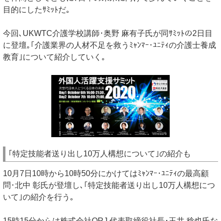
目的にしたｻﾐｯﾄだ｡
今回､UKWTC介護学校講師･奥野 麻有子氏が同ｻﾐｯﾄの2日目
に登壇｡｢介護業界の人材不足を救うﾐｬﾝﾏｰ･ﾕﾆﾃｨの介護士養成
教育｣について紹介していく｡
｢特定技能者送り出し10万人構想について｣の紹介も
10月7日10時から10時50分にかけてはﾐｬﾝﾏｰ･ﾕﾆﾃｨの最高顧
問･北中 彰氏が登壇し､｢特定技能者送り出し10万人構想につ
いて｣の紹介を行う｡
15時15分からは株式会社ORJ 代表取締役社長･玉井 稔也氏な