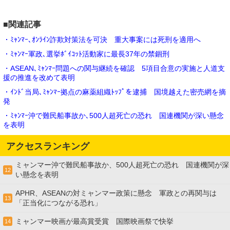
■関連記事
・ﾐｬﾝﾏｰ､ｵﾝﾗｲﾝ詐欺対策法を可決 重大事案には死刑を適用へ
・ﾐｬﾝﾏｰ軍政､選挙ﾎﾞｲｺｯﾄ活動家に最長37年の禁錮刑
・ASEAN､ﾐｬﾝﾏｰ問題への関与継続を確認 5項目合意の実施と人道支
援の推進を改めて表明
・ｲﾝﾄﾞ当局､ﾐｬﾝﾏｰ拠点の麻薬組織ﾄｯﾌﾟを逮捕 国境越えた密売網を摘
発
・ﾐｬﾝﾏｰ沖で難民船事故か､500人超死亡の恐れ 国連機関が深い懸念
を表明
アクセスランキング
ミャンマー沖で難民船事故か、500人超死亡の恐れ 国連機関が深
12
い懸念を表明
APHR、ASEANの対ミャンマー政策に懸念 軍政との再関与は
13
「正当化につながる恐れ」
ミャンマー映画が最高賞受賞 国際映画祭で快挙
14