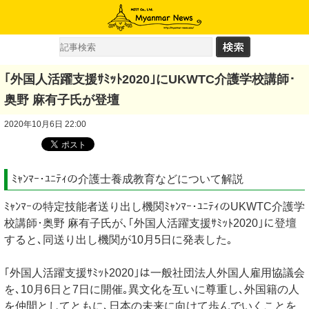
｢外国人活躍支援ｻﾐｯﾄ2020｣にUKWTC介護学校講師･
奥野 麻有子氏が登壇
2020年10月6日 22:00
ﾐｬﾝﾏｰ･ﾕﾆﾃｨの介護士養成教育などについて解説
ﾐｬﾝﾏｰの特定技能者送り出し機関ﾐｬﾝﾏｰ･ﾕﾆﾃｨのUKWTC介護学
校講師･奥野 麻有子氏が､｢外国人活躍支援ｻﾐｯﾄ2020｣に登壇
すると､同送り出し機関が10月5日に発表した｡
｢外国人活躍支援ｻﾐｯﾄ2020｣は一般社団法人外国人雇用協議会
を､10月6日と7日に開催｡異文化を互いに尊重し､外国籍の人
を仲間としてともに､日本の未来に向けて歩んでいくことを