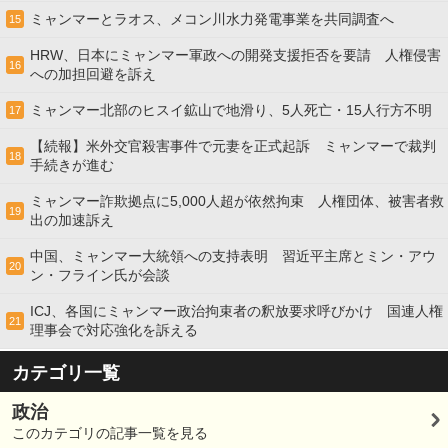
ミャンマーとラオス、メコン川水力発電事業を共同調査へ
15
HRW、日本にミャンマー軍政への開発支援拒否を要請 人権侵害
16
への加担回避を訴え
ミャンマー北部のヒスイ鉱山で地滑り、5人死亡・15人行方不明
17
【続報】米外交官殺害事件で元妻を正式起訴 ミャンマーで裁判
18
手続きが進む
ミャンマー詐欺拠点に5,000人超が依然拘束 人権団体、被害者救
19
出の加速訴え
中国、ミャンマー大統領への支持表明 習近平主席とミン・アウ
20
ン・フライン氏が会談
ICJ、各国にミャンマー政治拘束者の釈放要求呼びかけ 国連人権
21
理事会で対応強化を訴える
カテゴリ一覧
政治
このカテゴリの記事一覧を見る