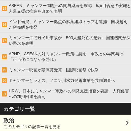
ASEAN、ミャンマー問題への関与継続を確認 5項目合意の実施と
15
人道支援の推進を改めて表明
インド当局、ミャンマー拠点の麻薬組織トップを逮捕 国境越え
16
た密売網を摘発
ミャンマー沖で難民船事故か、500人超死亡の恐れ 国連機関が深
17
い懸念を表明
APHR、ASEANの対ミャンマー政策に懸念 軍政との再関与は
18
「正当化につながる恐れ」
ミャンマー映画が最高賞受賞 国際映画祭で快挙
19
ミャンマーとラオス、メコン川水力発電事業を共同調査へ
20
HRW、日本にミャンマー軍政への開発支援拒否を要請 人権侵害
21
への加担回避を訴え
カテゴリ一覧
政治
このカテゴリの記事一覧を見る