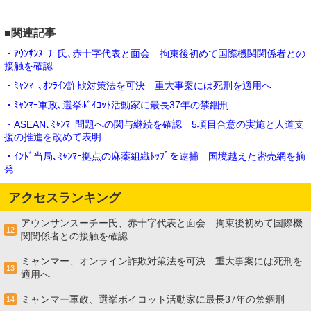
■関連記事
・ｱｳﾝｻﾝｽｰﾁｰ氏､赤十字代表と面会 拘束後初めて国際機関関係者との
接触を確認
・ﾐｬﾝﾏｰ､ｵﾝﾗｲﾝ詐欺対策法を可決 重大事案には死刑を適用へ
・ﾐｬﾝﾏｰ軍政､選挙ﾎﾞｲｺｯﾄ活動家に最長37年の禁錮刑
・ASEAN､ﾐｬﾝﾏｰ問題への関与継続を確認 5項目合意の実施と人道支
援の推進を改めて表明
・ｲﾝﾄﾞ当局､ﾐｬﾝﾏｰ拠点の麻薬組織ﾄｯﾌﾟを逮捕 国境越えた密売網を摘
発
アクセスランキング
アウンサンスーチー氏、赤十字代表と面会 拘束後初めて国際機
12
関関係者との接触を確認
ミャンマー、オンライン詐欺対策法を可決 重大事案には死刑を
13
適用へ
ミャンマー軍政、選挙ボイコット活動家に最長37年の禁錮刑
14