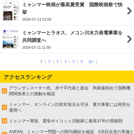
ミャンマー映画が最高賞受賞 国際映画祭で快
挙
2026-07-13 23:00
ミャンマーとラオス、メコン川水力発電事業を
共同調査へ
2026-07-11 11:00
1
2
3
4
5
6
次>
アクセスランキング
アウンサンスーチー氏、赤十字代表と面会 拘束後初めて国際機
12
関関係者との接触を確認
ミャンマー、オンライン詐欺対策法を可決 重大事案には死刑を
13
適用へ
ミャンマー軍政、選挙ボイコット活動家に最長37年の禁錮刑
14
ASEAN、ミャンマー問題への関与継続を確認 5項目合意の実施と