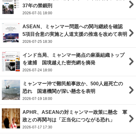
37年の禁錮刑
2026-07-31 18:00
ASEAN、ミャンマー問題への関与継続を確認
5項目合意の実施と人道支援の推進を改めて表明
2026-07-25 18:30
インド当局、ミャンマー拠点の麻薬組織トップ
を逮捕 国境越えた密売網を摘発
2026-07-24 18:00
ミャンマー沖で難民船事故か、500人超死亡の
恐れ 国連機関が深い懸念を表明
2026-07-19 18:00
APHR、ASEANの対ミャンマー政策に懸念 軍
政との再関与は「正当化につながる恐れ」
2026-07-17 17:30