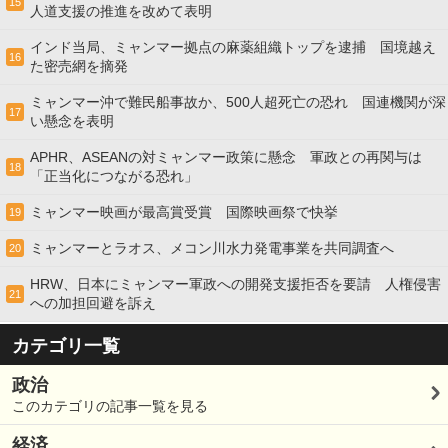
15
人道支援の推進を改めて表明
インド当局、ミャンマー拠点の麻薬組織トップを逮捕 国境越え
16
た密売網を摘発
ミャンマー沖で難民船事故か、500人超死亡の恐れ 国連機関が深
17
い懸念を表明
APHR、ASEANの対ミャンマー政策に懸念 軍政との再関与は
18
「正当化につながる恐れ」
ミャンマー映画が最高賞受賞 国際映画祭で快挙
19
ミャンマーとラオス、メコン川水力発電事業を共同調査へ
20
HRW、日本にミャンマー軍政への開発支援拒否を要請 人権侵害
21
への加担回避を訴え
カテゴリ一覧
政治
このカテゴリの記事一覧を見る
経済