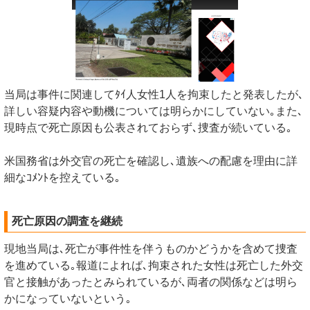
当局は事件に関連してﾀｲ人女性1人を拘束したと発表したが､
詳しい容疑内容や動機については明らかにしていない｡また､
現時点で死亡原因も公表されておらず､捜査が続いている｡
米国務省は外交官の死亡を確認し､遺族への配慮を理由に詳
細なｺﾒﾝﾄを控えている｡
死亡原因の調査を継続
現地当局は､死亡が事件性を伴うものかどうかを含めて捜査
を進めている｡報道によれば､拘束された女性は死亡した外交
官と接触があったとみられているが､両者の関係などは明ら
かになっていないという｡