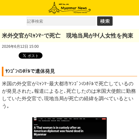
米外交官がﾐｬﾝﾏｰで死亡 現地当局がﾀｲ人女性を拘束
2026年6月12日 15:00
ﾔﾝｺﾞﾝのﾎﾃﾙで遺体発見
米国の外交官がﾐｬﾝﾏｰ最大都市ﾔﾝｺﾞﾝのﾎﾃﾙで死亡しているの
が発見された｡報道によると､死亡したのは米国大使館に勤務
していた外交官で､現地当局が死亡の経緯を調べているとい
う｡