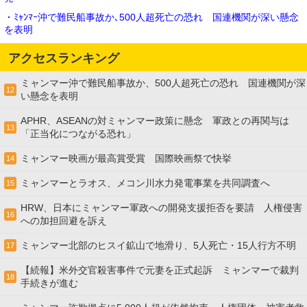
・ﾐｬﾝﾏｰ沖で難民船事故か､500人超死亡の恐れ 国連機関が深い懸念
を表明
アクセスランキング
ミャンマー沖で難民船事故か、500人超死亡の恐れ 国連機関が深
12
い懸念を表明
APHR、ASEANの対ミャンマー政策に懸念 軍政との再関与は
13
「正当化につながる恐れ」
ミャンマー映画が最高賞受賞 国際映画祭で快挙
14
ミャンマーとラオス、メコン川水力発電事業を共同調査へ
15
HRW、日本にミャンマー軍政への開発支援拒否を要請 人権侵害
16
への加担回避を訴え
ミャンマー北部のヒスイ鉱山で地滑り、5人死亡・15人行方不明
17
【続報】米外交官殺害事件で元妻を正式起訴 ミャンマーで裁判
18
手続きが進む