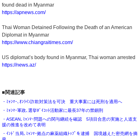
found dead in Myanmar
https://apnews.com/
Thai Woman Detained Following the Death of an American
Diplomat in Myanmar
https://www.chiangraitimes.com/
US diplomat’s body found in Myanmar, Thai woman arrested
https://news.az/
■関連記事
・ﾐｬﾝﾏｰ､ｵﾝﾗｲﾝ詐欺対策法を可決 重大事案には死刑を適用へ
・ﾐｬﾝﾏｰ軍政､選挙ﾎﾞｲｺｯﾄ活動家に最長37年の禁錮刑
・ASEAN､ﾐｬﾝﾏｰ問題への関与継続を確認 5項目合意の実施と人道支
援の推進を改めて表明
・ｲﾝﾄﾞ当局､ﾐｬﾝﾏｰ拠点の麻薬組織ﾄｯﾌﾟを逮捕 国境越えた密売網を摘
発