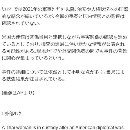
ﾐｬﾝﾏｰでは2021年の軍事ｸｰﾃﾞﾀｰ以降､治安や人権状況への国際
的な懸念が続いているが､今回の事案と国内情勢との関連は
確認されていない｡
米国大使館は関係当局と連携しながら事実関係の確認を進め
ているとしており､捜査の進展に伴い新たな情報が公表され
る可能性がある｡現地ﾒﾃﾞｨｱや外交関係者の間でも事件の背景
に関心が集まっているという｡
事件の詳細については依然として不明な点が多く､当局によ
る捜査結果が注目されている｡
(画像はAPより)
外部ﾘﾝｸ
A Thai woman is in custody after an American diplomat was