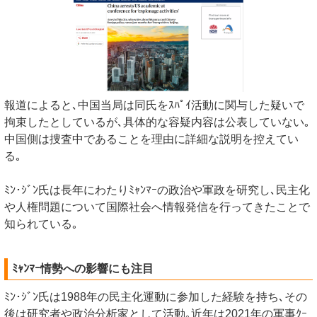
報道によると､中国当局は同氏をｽﾊﾟｲ活動に関与した疑いで
拘束したとしているが､具体的な容疑内容は公表していない｡
中国側は捜査中であることを理由に詳細な説明を控えてい
る｡
ﾐﾝ･ｼﾞﾝ氏は長年にわたりﾐｬﾝﾏｰの政治や軍政を研究し､民主化
や人権問題について国際社会へ情報発信を行ってきたことで
知られている｡
ﾐｬﾝﾏｰ情勢への影響にも注目
ﾐﾝ･ｼﾞﾝ氏は1988年の民主化運動に参加した経験を持ち､その
後は研究者や政治分析家として活動｡近年は2021年の軍事ｸｰ