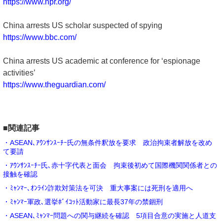
https://www.npr.org/
China arrests US scholar suspected of spying
https://www.bbc.com/
China arrests US academic at conference for ‘espionage
activities’
https://www.theguardian.com/
■関連記事
・ASEAN､ｱｳﾝｻﾝｽｰﾁｰ氏の無条件釈放を要求 政治拘束者解放を改め
て要請
・ｱｳﾝｻﾝｽｰﾁｰ氏､赤十字代表と面会 拘束後初めて国際機関関係者との
接触を確認
・ﾐｬﾝﾏｰ､ｵﾝﾗｲﾝ詐欺対策法を可決 重大事案には死刑を適用へ
・ﾐｬﾝﾏｰ軍政､選挙ﾎﾞｲｺｯﾄ活動家に最長37年の禁錮刑
・ASEAN､ﾐｬﾝﾏｰ問題への関与継続を確認 5項目合意の実施と人道支