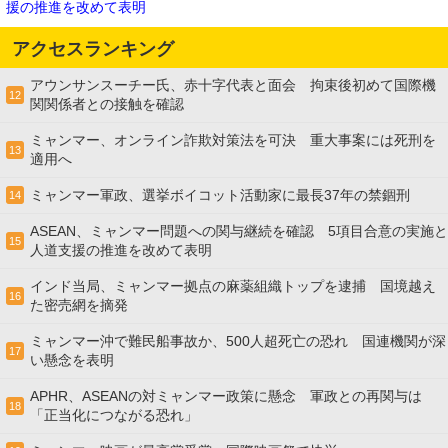
援の推進を改めて表明
アクセスランキング
アウンサンスーチー氏、赤十字代表と面会 拘束後初めて国際機
12
関関係者との接触を確認
ミャンマー、オンライン詐欺対策法を可決 重大事案には死刑を
13
適用へ
ミャンマー軍政、選挙ボイコット活動家に最長37年の禁錮刑
14
ASEAN、ミャンマー問題への関与継続を確認 5項目合意の実施と
15
人道支援の推進を改めて表明
インド当局、ミャンマー拠点の麻薬組織トップを逮捕 国境越え
16
た密売網を摘発
ミャンマー沖で難民船事故か、500人超死亡の恐れ 国連機関が深
17
い懸念を表明
APHR、ASEANの対ミャンマー政策に懸念 軍政との再関与は
18
「正当化につながる恐れ」