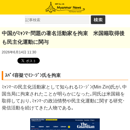
中国がﾐｬﾝﾏｰ問題の著名活動家を拘束 米国籍取得後
も民主化運動に関与
2026年6月14日 11:30
ｽﾊﾟｲ容疑でﾐﾝ･ｼﾞﾝ氏を拘束
ﾐｬﾝﾏｰの民主化活動家として知られるﾐﾝ･ｼﾞﾝ(Min Zin)氏が､中
国当局に拘束されたことが明らかになった｡同氏は米国籍を
取得しており､ﾐｬﾝﾏｰの政治情勢や民主化運動に関する研究･
発信活動を続けてきた人物である｡