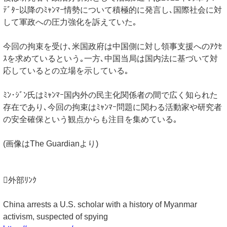
ﾃﾞﾀｰ以降のﾐｬﾝﾏｰ情勢について積極的に発言し､国際社会に対
して軍政への圧力強化を訴えていた｡
今回の拘束を受け､米国政府は中国側に対し領事支援へのｱｸｾ
ｽを求めているという｡一方､中国当局は国内法に基づいて対
応しているとの立場を示している｡
ﾐﾝ･ｼﾞﾝ氏はﾐｬﾝﾏｰ国内外の民主化関係者の間で広く知られた
存在であり､今回の拘束はﾐｬﾝﾏｰ問題に関わる活動家や研究者
の安全確保という観点からも注目を集めている｡
(画像はThe Guardianより)
外部ﾘﾝｸ
China arrests a U.S. scholar with a history of Myanmar
activism, suspected of spying