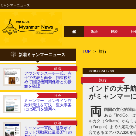
ミャンマーニュース
政治
経済
社
TOP
>
旅行
新着ミャンマーニュース
政治
2019-09-23 12:00
アウンサンスーチー氏、赤
十字代表と面会 拘束後初
旅行
めて国際機関関係者との接
触を確認
インドの大手航空
がミャンマー
社会
ミャンマー、オンライン詐
欺対策法を可決 重大事案
両
には死刑を適用へ
国間の文化的関係
ある「IndiGo
ルカタ（Kolkata）か
政治
（Yangon）までの定期
ミャンマー軍政、選挙ボイ
コット活動家に最長37年の
容できるエアバスA320を