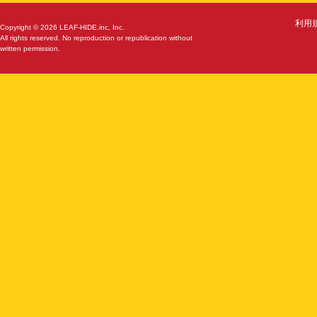
利用
Copyright © 2026 LEAF-HIDE.inc, Inc.
All rights reserved. No reproduction or republication without
written permission.