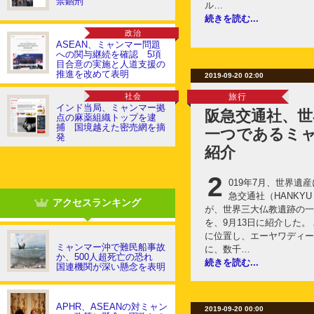
禁錮刑
ル…
続きを読む...
政治
ASEAN、ミャンマー問題
への関与継続を確認 5項
目合意の実施と人道支援の
推進を改めて表明
2019-09-20 02:00
社会
旅行
インド当局、ミャンマー拠
阪急交通社、世
点の麻薬組織トップを逮
捕 国境越えた密売網を摘
一つであるミ
発
紹介
2
019年7月、世界遺
急交通社（HANKYU T
アクセスランキング
が、世界三大仏教遺跡の一
を、9月13日に紹介した
に位置し、エーヤワディー
ミャンマー沖で難民船事故
に、数千…
か、500人超死亡の恐れ
続きを読む...
国連機関が深い懸念を表明
APHR、ASEANの対ミャン
2019-09-20 00:00