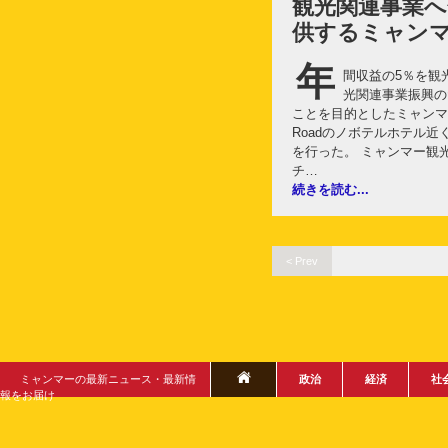
観光関連事業
供するミャン
年
間収益の5％を観
光関連事業振興の
ことを目的としたミャンマー
Roadのノボテルホテル
を行った。 ミャンマー観
チ…
続きを読む...
< Prev
ミャンマーの最新ニュース・最新情
政治
経済
社
報をお届け