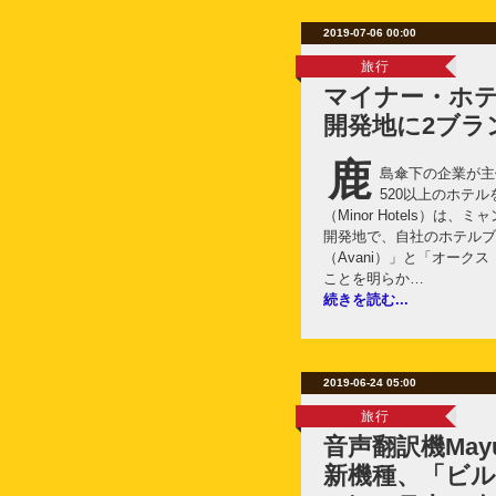
2019-07-06 00:00
旅行
マイナー・ホ
開発地に2ブラ
鹿
島傘下の企業が主
520以上のホテ
（Minor Hotels）
開発地で、自社のホテルブ
（Avani）」と「オーク
ことを明らか…
続きを読む...
2019-06-24 05:00
旅行
音声翻訳機May
新機種、「ビ