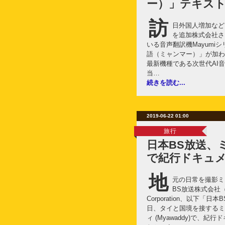
ー）」テキス
訪
日外国人増加など
を追加株式会社さ
いる音声翻訳機Mayumi
語（ミャンマー）」が加わ
最新機種である次世代AI音
当…
続きを読む...
2019-06-22 01:00
旅行
日本BS放送、
で紀行ドキュ
地
元の日常を撮影ミ
BS放送株式会社（Nipp
Corporation、以下「
日、タイと国境を接するミ
ィ (Myawaddy)で、