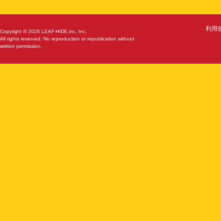
利用
Copyright © 2026 LEAF-HIDE.inc, Inc.
All rights reserved. No reproduction or republication without
written permission.