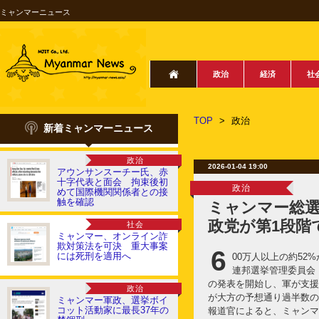
ミャンマーニュース
政治
経済
社
TOP
>
政治
新着ミャンマーニュース
政治
2026-01-04 19:00
アウンサンスーチー氏、赤
十字代表と面会 拘束後初
政治
めて国際機関関係者との接
触を確認
ミャンマー総
政党が第1段階
社会
ミャンマー、オンライン詐
欺対策法を可決 重大事案
6
には死刑を適用へ
00万人以上の約52
連邦選挙管理委員会
の発表を開始し、軍が支援
政治
が大方の予想通り過半数の
ミャンマー軍政、選挙ボイ
コット活動家に最長37年の
報道官によると、ミャンマ