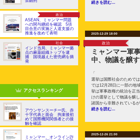
禁錮刑
続きを読む...
政治
ASEAN、ミャンマー問題
への関与継続を確認 5項
目合意の実施と人道支援の
推進を改めて表明
2025-12-29 18:00
社会
政治
インド当局、ミャンマー拠
ミャンマー軍
点の麻薬組織トップを逮
捕 国境越えた密売網を摘
中、物議を醸す
発
「
選挙は国際社会のためでは
では12月28日に一部の
アクセスランキング
挙は軍事政権の統治を正当
けの選挙として物議を醸し
諸国から非難されているが
続きを読む...
アウンサンスーチー氏、赤
十字代表と面会 拘束後初
めて国際機関関係者との接
触を確認
2025-12-26 21:00
ミャンマー、オンライン詐