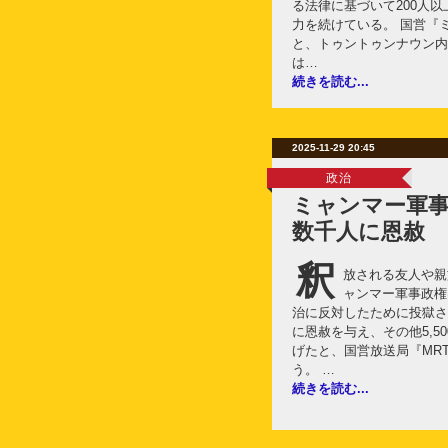
る法律に基づいて200人
力を続けている。 国営『
と、トゥントゥンナウン内
は…
続きを読む...
2025-11-29 20:45
政治
ミャンマー軍
数千人に恩赦
釈
放される友人や親
ャンマー軍事政権
治に反対したために投獄され
に恩赦を与え、その他5,5
げたと、国営放送局『MRT
う。 …
続きを読む...