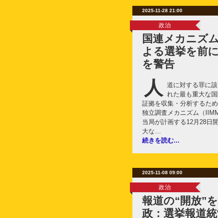
2025-11-28 21:00
政治
国連メカニズ
よる選挙を前
を警告
人
道に対する罪に該
れた最も重大な国
証拠を収集・分析するため
独立調査メカニズム（IIM
当局が計画する12月28
大な…
続きを読む...
2025-11-08 09:00
政治
報道の“開放”
政：選挙報道統