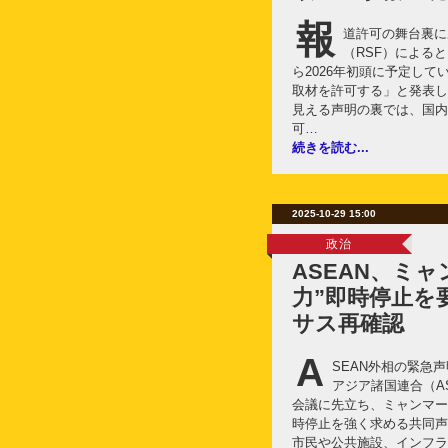
報
道許可の舞台裏に
（RSF）によると
ら2026年初頭に予定し
取材を許可する」と発表し
見える声明の裏では、国内
可…
続きを読む...
2025-10-29 15:00
政治
ASEAN、ミ
力”即時停止を
サス再確認
A
SEAN外相の緊急
アジア諸国連合（AS
会議に先立ち、ミャンマー
時停止を強く求める共同声
市民や公共施設、インフラ