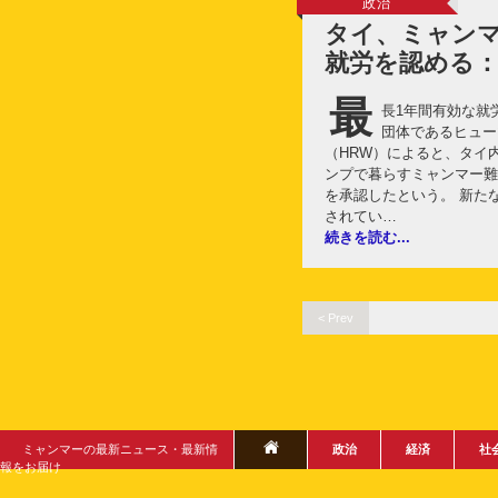
政治
タイ、ミャン
就労を認める：
最
長1年間有効な就
団体であるヒュー
（HRW）によると、タイ
ンプで暮らすミャンマー難
を承認したという。 新た
されてい…
続きを読む...
< Prev
ミャンマーの最新ニュース・最新情
政治
経済
社
報をお届け