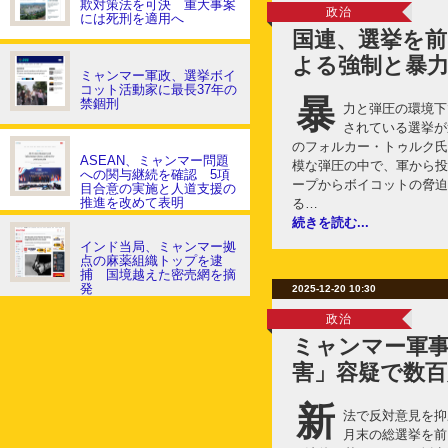
欺対策法を可決 重大事案
政治
には死刑を適用へ
国連、選挙を
よる強制と暴
ミャンマー軍政、選挙ボイ
コット活動家に最長37年の
暴
禁錮刑
力と弾圧の環境下
されている選挙が
のフォルカー・トゥルク氏
ASEAN、ミャンマー問題
模な弾圧の中で、軍から投
への関与継続を確認 5項
ープからボイコットの脅迫
目合意の実施と人道支援の
推進を改めて表明
る…
続きを読む...
インド当局、ミャンマー拠
点の麻薬組織トップを逮
捕 国境越えた密売網を摘
発
2025-12-20 10:30
政治
ミャンマー軍事
害」容疑で数百
新
法で反対意見を抑
月末の総選挙を前