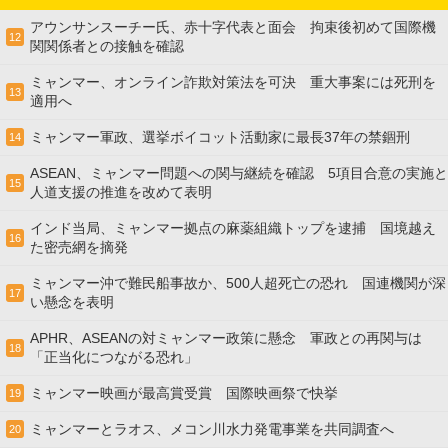
アウンサンスーチー氏、赤十字代表と面会 拘束後初めて国際機
12
関関係者との接触を確認
ミャンマー、オンライン詐欺対策法を可決 重大事案には死刑を
13
適用へ
ミャンマー軍政、選挙ボイコット活動家に最長37年の禁錮刑
14
ASEAN、ミャンマー問題への関与継続を確認 5項目合意の実施と
15
人道支援の推進を改めて表明
インド当局、ミャンマー拠点の麻薬組織トップを逮捕 国境越え
16
た密売網を摘発
ミャンマー沖で難民船事故か、500人超死亡の恐れ 国連機関が深
17
い懸念を表明
APHR、ASEANの対ミャンマー政策に懸念 軍政との再関与は
18
「正当化につながる恐れ」
ミャンマー映画が最高賞受賞 国際映画祭で快挙
19
ミャンマーとラオス、メコン川水力発電事業を共同調査へ
20