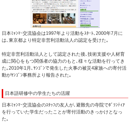
日本ﾐｬﾝﾏｰ交流協会は1997年より活動をｽﾀｰﾄ､2000年7月に
は､東京都より特定非営利活動法人の認定を受けた｡
特定非営利活動法人として認定された後､技術支援や人材育
成に関心をもつ関係者の協力のもと､様々な活動を行ってき
た｡2010年1月､ﾔﾝｺﾞﾝで発生した火事の被災4家族への寄付活
動がﾔﾝｺﾞﾝ事務所より報告された｡
日本語研修中の学生たちの活躍
日本ﾐｬﾝﾏｰ交流協会のｽﾀｯﾌの友人が､避難先の寺院でﾎﾞﾗﾝﾃｨｱ
を行っていた学生だったことが寄付活動のきっかけとなっ
た｡