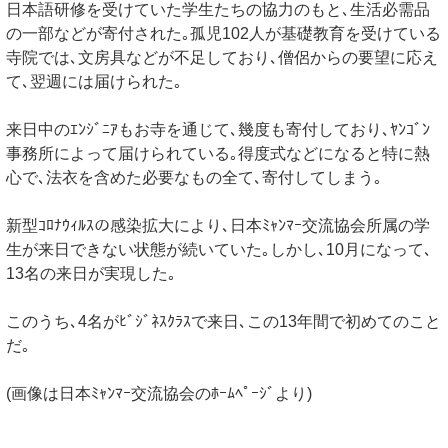
日本語研修を受けていた学生たちの協力のもと､生活必需品
の一部などが寄付された｡孤児102人が基礎教育を受けている
寺院では､文房具などが不足しており､僧侶からの要望に応え
て､翌週には届けられた｡
来日中のｴﾝｼﾞﾆｱもお寺を通じて､幾度も寄付しており､ﾔﾝｺﾞﾝ
事務所によって届けられている｡得度式などになると特に熱
心で､法衣を含めた必要なもの全て､寄付してしまう｡
新型ｺﾛﾅｳｨﾙｽの感染拡大により､日本ﾐｬﾝﾏｰ交流協会所属の学
生が来日できない状態が続いていた｡しかし､10月になって､
13名の来日が実現した｡
このうち､4名がﾋﾞｼﾞﾈｽｸﾗｽで来日､この13年間で初めてのこと
だ｡
(画像は日本ﾐｬﾝﾏｰ交流協会のﾎｰﾑﾍﾟｰｼﾞより)