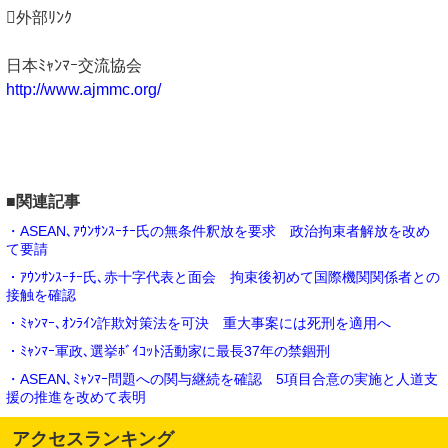
外部ﾘﾝｸ
日本ﾐｬﾝﾏｰ交流協会
http://www.ajmmc.org/
■関連記事
・ASEAN､ｱｳﾝｻﾝｽｰﾁｰ氏の無条件釈放を要求 政治拘束者解放を改め
て要請
・ｱｳﾝｻﾝｽｰﾁｰ氏､赤十字代表と面会 拘束後初めて国際機関関係者との
接触を確認
・ﾐｬﾝﾏｰ､ｵﾝﾗｲﾝ詐欺対策法を可決 重大事案には死刑を適用へ
・ﾐｬﾝﾏｰ軍政､選挙ﾎﾞｲｺｯﾄ活動家に最長37年の禁錮刑
・ASEAN､ﾐｬﾝﾏｰ問題への関与継続を確認 5項目合意の実施と人道支
援の推進を改めて表明
アクセスランキング