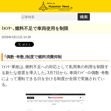
ﾐｬﾝﾏｰ､燃料不足で車両使用を制限
2026年3月11日 14:30
｢偶数･奇数｣制度で燃料消費抑制
ﾐｬﾝﾏｰ軍政は､燃料不足への対応として私用車の利用を制限す
る新たな措置を導入した｡3月7日から､車両ﾅﾝﾊﾞｰの偶数･奇数
によって運転できる日を分ける制度が全国で実施されてい
る｡