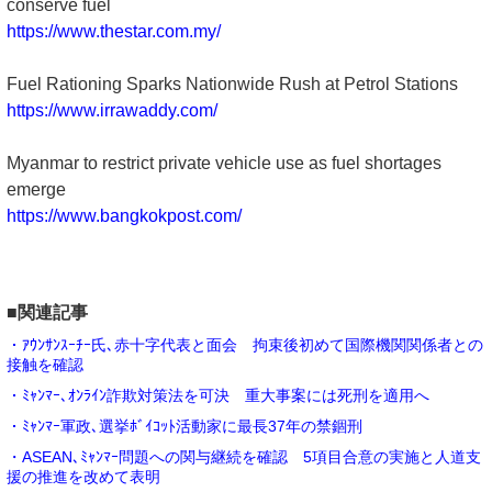
conserve fuel
https://www.thestar.com.my/
Fuel Rationing Sparks Nationwide Rush at Petrol Stations
https://www.irrawaddy.com/
Myanmar to restrict private vehicle use as fuel shortages
emerge
https://www.bangkokpost.com/
■関連記事
・ｱｳﾝｻﾝｽｰﾁｰ氏､赤十字代表と面会 拘束後初めて国際機関関係者との
接触を確認
・ﾐｬﾝﾏｰ､ｵﾝﾗｲﾝ詐欺対策法を可決 重大事案には死刑を適用へ
・ﾐｬﾝﾏｰ軍政､選挙ﾎﾞｲｺｯﾄ活動家に最長37年の禁錮刑
・ASEAN､ﾐｬﾝﾏｰ問題への関与継続を確認 5項目合意の実施と人道支
援の推進を改めて表明