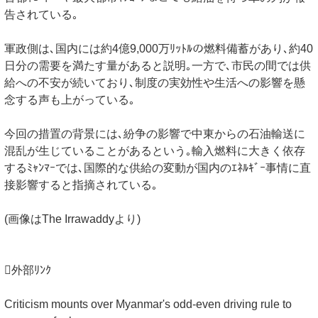
告されている｡
軍政側は､国内には約4億9,000万ﾘｯﾄﾙの燃料備蓄があり､約40
日分の需要を満たす量があると説明｡一方で､市民の間では供
給への不安が続いており､制度の実効性や生活への影響を懸
念する声も上がっている｡
今回の措置の背景には､紛争の影響で中東からの石油輸送に
混乱が生じていることがあるという｡輸入燃料に大きく依存
するﾐｬﾝﾏｰでは､国際的な供給の変動が国内のｴﾈﾙｷﾞｰ事情に直
接影響すると指摘されている｡
(画像はThe Irrawaddyより)
外部ﾘﾝｸ
Criticism mounts over Myanmar's odd-even driving rule to