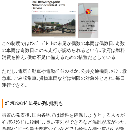
この制度ではﾅﾝﾊﾞｰﾌﾟﾚｰﾄの末尾が偶数の車両は偶数日､奇数
の車両は奇数日にのみ走行が認められるという｡政府は燃料
消費を抑え､供給不足に備えるための措置だとしている｡
ただし､電気自動車や電動ﾊﾞｲｸのほか､公共交通機関､ﾀｸｼｰ､救
急車､ごみ収集車､貨物車両などは制限の対象外とされ､毎日
運行できる｡
ｶﾞｿﾘﾝｽﾀﾝﾄﾞに長い列､批判も
措置の発表後､国内各地では燃料を確保しようとする人々が
ｶﾞｿﾘﾝｽﾀﾝﾄﾞに殺到し､長い車列ができるなど混乱が広がった｡
首都ﾈﾋﾟﾄﾞｰや最大都市ﾔﾝｺﾞﾝなどでも給油を待つ車の列が報