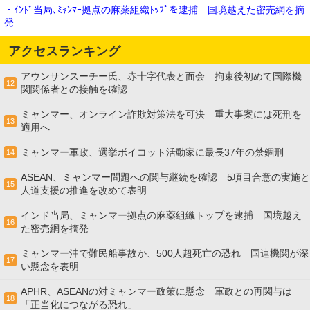
・ｲﾝﾄﾞ当局､ﾐｬﾝﾏｰ拠点の麻薬組織ﾄｯﾌﾟを逮捕 国境越えた密売網を摘
発
アクセスランキング
アウンサンスーチー氏、赤十字代表と面会 拘束後初めて国際機
12
関関係者との接触を確認
ミャンマー、オンライン詐欺対策法を可決 重大事案には死刑を
13
適用へ
ミャンマー軍政、選挙ボイコット活動家に最長37年の禁錮刑
14
ASEAN、ミャンマー問題への関与継続を確認 5項目合意の実施と
15
人道支援の推進を改めて表明
インド当局、ミャンマー拠点の麻薬組織トップを逮捕 国境越え
16
た密売網を摘発
ミャンマー沖で難民船事故か、500人超死亡の恐れ 国連機関が深
17
い懸念を表明
APHR、ASEANの対ミャンマー政策に懸念 軍政との再関与は
18
「正当化につながる恐れ」