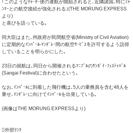
｢このようなﾁｬｰﾀｰ便の運航が開始されると､近隣諸国､特にﾐｬ
ﾝﾏｰとの航空接続が強化される｣(THE MORUNG EXPRESS
より)
と喜びを語っている｡
同大臣はまた､州政府が民間航空省(Ministry of Civil Aviation)
に定期的なｲﾝﾊﾟｰﾙ-ﾏﾝﾀﾞﾚｰ間の航空ｻｰﾋﾞｽを許可するよう説得
していることを明らかにした｡
23日の就航は､同日から開催されるﾏﾆﾌﾟﾙのｻﾝｶﾞｲ･ﾌｪｽﾃｨﾊﾞﾙ
(Sangai Festival)に合わせたという｡
なお､ｲﾝﾊﾟｰﾙに到着した飛行機は､5人の乗務員を含む48人を
乗せ､ﾏﾝﾀﾞﾚｰに向けてｲﾝﾊﾟｰﾙを出発している｡
(画像はTHE MORUNG EXPRESSより)
外部ﾘﾝｸ