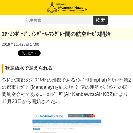
ｴｱ･ｶﾝﾎﾞｰｻﾞ､ｲﾝﾊﾟｰﾙ-ﾏﾝﾀﾞﾚｰ間の航空ｻｰﾋﾞｽ開始
2019年11月25日 17:00
歓迎放水で迎えられる
ｲﾝﾄﾞ北東部のﾏﾆﾌﾟﾙ州の州都であるｲﾝﾊﾟｰﾙ(Imphal)とﾐｬﾝﾏｰ第2
の都市ﾏﾝﾀﾞﾚｰ(Mandalay)を結ぶﾁｬｰﾀｰ便の運航が､ﾐｬﾝﾏｰの民
間航空会社であるｴｱ･ｶﾝﾎﾞｰｻﾞ(Air Kanbawza:Air KBZ)により
11月23日から開始された｡