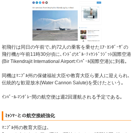
初飛行は同日の午前で､約72人の乗客を乗せたｴｱ･ｶﾝﾎﾞｰｻﾞの
飛行機が午前11時30分頃に､ｲﾝﾄﾞのﾋﾞﾙ･ﾃｨｹﾝﾄﾞﾗｼﾞｯﾄ国際空港
(Bir Tikendrajit International Airport:ｲﾝﾊﾟｰﾙ国際空港)に到着｡
同機はﾏﾆﾌﾟﾙ州の保健福祉大臣や教育大臣ら要人に迎えられ､
伝統的な歓迎放水(Water Cannon Salute)を受けたという｡
ｲﾝﾊﾟｰﾙ-ﾏﾝﾀﾞﾚｰ間の航空便は週2回運航される予定である｡
ﾐｬﾝﾏｰとの航空接続強化
ﾏﾆﾌﾟﾙ州の教育大臣は､