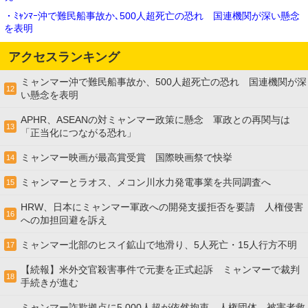
・ﾐｬﾝﾏｰ沖で難民船事故か､500人超死亡の恐れ 国連機関が深い懸念
を表明
アクセスランキング
ミャンマー沖で難民船事故か、500人超死亡の恐れ 国連機関が深
12
い懸念を表明
APHR、ASEANの対ミャンマー政策に懸念 軍政との再関与は
13
「正当化につながる恐れ」
ミャンマー映画が最高賞受賞 国際映画祭で快挙
14
ミャンマーとラオス、メコン川水力発電事業を共同調査へ
15
HRW、日本にミャンマー軍政への開発支援拒否を要請 人権侵害
16
への加担回避を訴え
ミャンマー北部のヒスイ鉱山で地滑り、5人死亡・15人行方不明
17
【続報】米外交官殺害事件で元妻を正式起訴 ミャンマーで裁判
18
手続きが進む
ミャンマー詐欺拠点に5,000人超が依然拘束 人権団体、被害者救