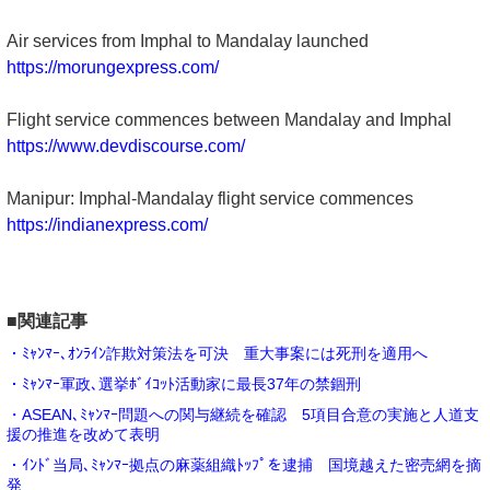
Air services from Imphal to Mandalay launched
https://morungexpress.com/
Flight service commences between Mandalay and Imphal
https://www.devdiscourse.com/
Manipur: Imphal-Mandalay flight service commences
https://indianexpress.com/
■関連記事
・ﾐｬﾝﾏｰ､ｵﾝﾗｲﾝ詐欺対策法を可決 重大事案には死刑を適用へ
・ﾐｬﾝﾏｰ軍政､選挙ﾎﾞｲｺｯﾄ活動家に最長37年の禁錮刑
・ASEAN､ﾐｬﾝﾏｰ問題への関与継続を確認 5項目合意の実施と人道支
援の推進を改めて表明
・ｲﾝﾄﾞ当局､ﾐｬﾝﾏｰ拠点の麻薬組織ﾄｯﾌﾟを逮捕 国境越えた密売網を摘
発