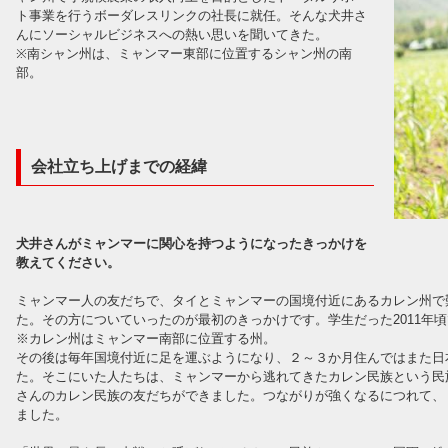
ト事業を行うボーダレスリンクの社長に就任。そんな犬井さ
んにソーシャルビジネスへの熱い思いを聞いてきた。
※南シャン州は、ミャンマー東部に位置するシャン州の南
部。
会社立ち上げまでの経緯
犬井さんがミャンマーに関心を持つようになったきっかけを
教えてください。
ミャンマー人の友だちで、タイとミャンマーの国境付近にあるカレン州で
た。その方についていったのが最初のきっかけです。学生だった2011年
※カレン州はミャンマー南部に位置する州。
その後は毎年国境付近に足を運ぶようになり、２～３か月住んではまた日
た。そこにいた人たちは、ミャンマーから逃れてきたカレン民族という民
さんのカレン民族の友だちができました。つながりが強くなるにつれて、
ました。