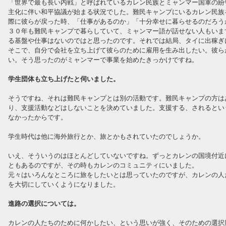
「世界で最も長い内戦」と呼ばれているカレン民族とミャンマー国軍の紛
主化に伴い和平協議が始まる状況でした。難民キャンプにいるカレン民族
際に彼らが戻った時、「仕事があるのか」「十分幸せに暮らせるのだろう
３０年も難民キャンプで暮らしていて、ミャンマー語が話せない人もいま
る基盤や仕事はないのではと思ったのです。それでは結局、タイに出稼ぎ
そこで、自分で会社を立ち上げて彼らのために雇用を生み出したい。彼ら
い。そう思ったのがミャンマーで事業を始めたきっかけですね。
学生団体も立ち上げたと伺いました。
そうですね、それは難民キャンプとは別の活動です。難民キャンプの方は
り、支援活動などはしないことを決めていました。支援する、されるとい
なかったからです。
学生時代は他に海外旅行とか、旅とかもされていたのでしょうか。
いえ、そういうのはほとんどしていないですね。ずっとカレンの国境付近
ともあるのですが、その時もカレンのコミュニティにいました。
元々はいろんなところに旅をしたいとは思っていたのですが、カレンの人
を大切にしていくようになりました。
進路の選択については。
カレンの人たちのために何かしたい、という思いが強く、そのための選択