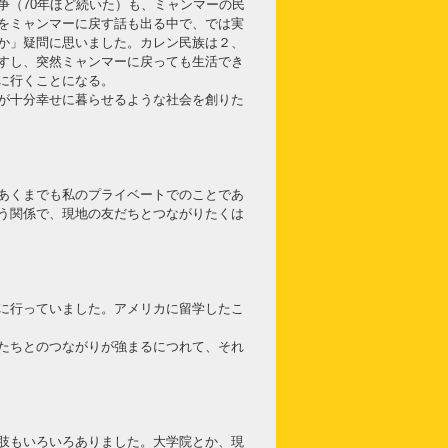
争（70年ほど続いた）も、ミャンマーの民
をミャンマーに戻す話も出る中で、では実
か」疑問に思いました。カレン民族は２、
すし、突然ミャンマーに戻っても生活でき
に行くことになる。
が十分幸せに暮らせるような社会を創りた
あくまでも私のプライベートでのことであ
う関係で、現地の友だちとつながりたくは
に行っていました。アメリカに留学したこ
たちとのつながりが強まるにつれて、それ
肢もいろいろありました。大学院とか、現