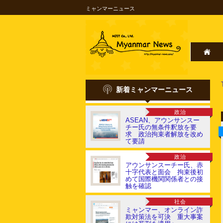
ミャンマーニュース
新着ミャンマーニュース
政治
ASEAN、アウンサンスー
チー氏の無条件釈放を要
求 政治拘束者解放を改め
て要請
政治
アウンサンスーチー氏、赤
十字代表と面会 拘束後初
めて国際機関関係者との接
触を確認
社会
ミャンマー、オンライン詐
欺対策法を可決 重大事案