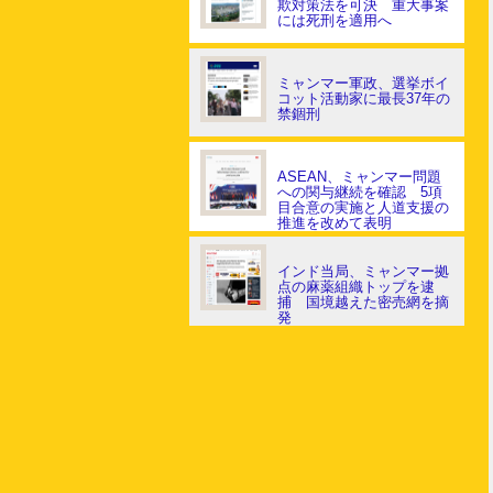
欺対策法を可決 重大事案
には死刑を適用へ
ミャンマー軍政、選挙ボイ
コット活動家に最長37年の
禁錮刑
ASEAN、ミャンマー問題
への関与継続を確認 5項
目合意の実施と人道支援の
推進を改めて表明
インド当局、ミャンマー拠
点の麻薬組織トップを逮
捕 国境越えた密売網を摘
発