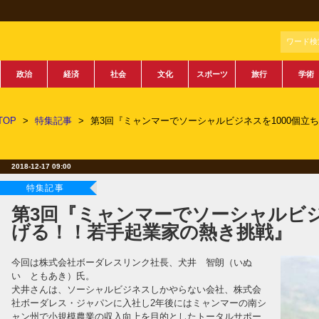
ワード検
政治
経済
社会
文化
スポーツ
旅行
学術
TOP
>
特集記事
>
第3回『ミャンマーでソーシャルビジネスを1000個立
2018-12-17 09:00
特集記事
第3回『ミャンマーでソーシャルビジ
げる！！若手起業家の熱き挑戦』
今回は株式会社ボーダレスリンク社長、犬井 智朗（いぬ
い ともあき）氏。
犬井さんは、ソーシャルビジネスしかやらない会社、株式会
社ボーダレス・ジャパンに入社し2年後にはミャンマーの南シ
ャン州で小規模農業の収入向上を目的としたトータルサポー