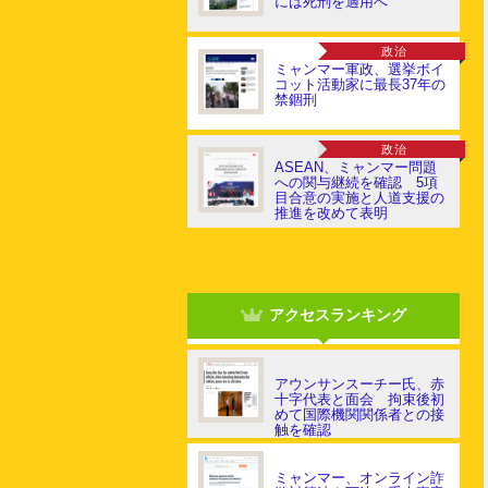
には死刑を適用へ
政治
ミャンマー軍政、選挙ボイ
コット活動家に最長37年の
禁錮刑
政治
ASEAN、ミャンマー問題
への関与継続を確認 5項
目合意の実施と人道支援の
推進を改めて表明
アクセスランキング
アウンサンスーチー氏、赤
十字代表と面会 拘束後初
めて国際機関関係者との接
触を確認
ミャンマー、オンライン詐