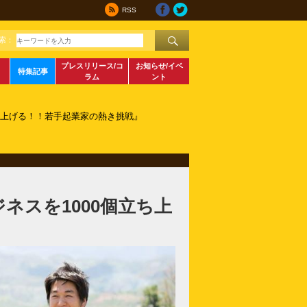
RSS
索：
プレスリリース/コ
お知らせ/イベ
特集記事
ラム
ント
ち上げる！！若手起業家の熱き挑戦』
ネスを1000個立ち上