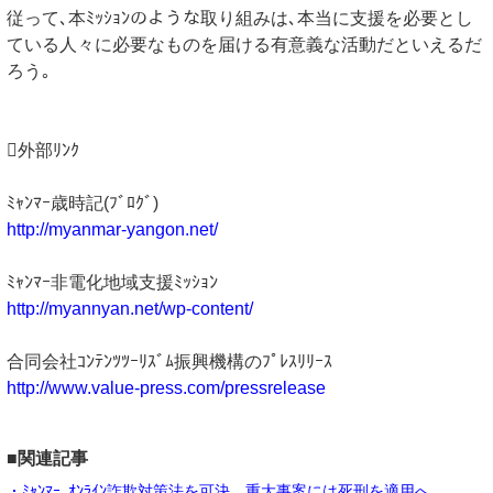
従って､本ﾐｯｼｮﾝのような取り組みは､本当に支援を必要とし
ている人々に必要なものを届ける有意義な活動だといえるだ
ろう｡
外部ﾘﾝｸ
ﾐｬﾝﾏｰ歳時記(ﾌﾞﾛｸﾞ)
http://myanmar-yangon.net/
ﾐｬﾝﾏｰ非電化地域支援ﾐｯｼｮﾝ
http://myannyan.net/wp-content/
合同会社ｺﾝﾃﾝﾂﾂｰﾘｽﾞﾑ振興機構のﾌﾟﾚｽﾘﾘｰｽ
http://www.value-press.com/pressrelease
■関連記事
・ﾐｬﾝﾏｰ､ｵﾝﾗｲﾝ詐欺対策法を可決 重大事案には死刑を適用へ