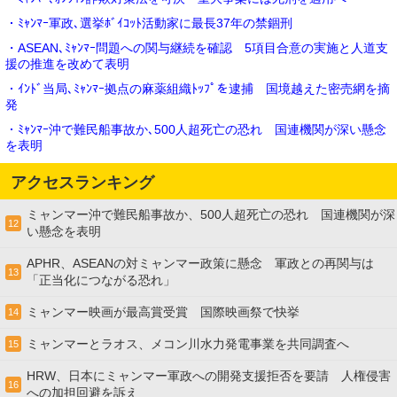
・ﾐｬﾝﾏｰ軍政､選挙ﾎﾞｲｺｯﾄ活動家に最長37年の禁錮刑
・ASEAN､ﾐｬﾝﾏｰ問題への関与継続を確認 5項目合意の実施と人道支
援の推進を改めて表明
・ｲﾝﾄﾞ当局､ﾐｬﾝﾏｰ拠点の麻薬組織ﾄｯﾌﾟを逮捕 国境越えた密売網を摘
発
・ﾐｬﾝﾏｰ沖で難民船事故か､500人超死亡の恐れ 国連機関が深い懸念
を表明
アクセスランキング
ミャンマー沖で難民船事故か、500人超死亡の恐れ 国連機関が深
12
い懸念を表明
APHR、ASEANの対ミャンマー政策に懸念 軍政との再関与は
13
「正当化につながる恐れ」
ミャンマー映画が最高賞受賞 国際映画祭で快挙
14
ミャンマーとラオス、メコン川水力発電事業を共同調査へ
15
HRW、日本にミャンマー軍政への開発支援拒否を要請 人権侵害
16
への加担回避を訴え