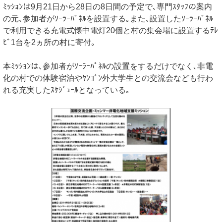
ﾐｯｼｮﾝは9月21日から28日の8日間の予定で､専門ｽﾀｯﾌの案内
の元､参加者がｿｰﾗｰﾊﾟﾈﾙを設置する｡また､設置したｿｰﾗｰﾊﾟﾈﾙ
で利用できる充電式懐中電灯20個と村の集会場に設置するﾃﾚ
ﾋﾞ1台を2ヵ所の村に寄付｡
本ﾐｯｼｮﾝは､参加者がｿｰﾗｰﾊﾟﾈﾙの設置をするだけでなく､非電
化の村での体験宿泊やﾔﾝｺﾞﾝ外大学生との交流会なども行わ
れる充実したｽｹｼﾞｭｰﾙとなっている｡