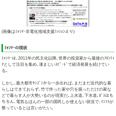
(画像はﾐｬﾝﾏｰ非電化地域支援ﾐｯｼｮﾝより)
ﾐｬﾝﾏｰの現状
ﾐｬﾝﾏｰは､2011年の民主化以降､世界の投資家から最後のﾌﾛﾝﾃｨ
ｱとして注目を集め､凄まじいｽﾋﾟｰﾄﾞで経済発展を続けてい
る｡
しかし､最大都市ﾔﾝｺﾞﾝから一歩出れば､まだまだ近代的な暮
らしはできておらず､竹で作った家や穴を掘っただけの家な
どで暮らす人が大勢いるのが現実だ｡上水道､下水道､ｶﾞｽはも
ちろん､電気もほんの一部の国民しか使えない状況で､ｲﾝﾌﾗが
整っているとは言いがたい｡