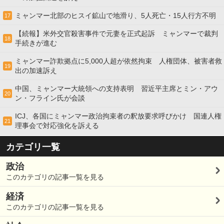
ミャンマー北部のヒスイ鉱山で地滑り、5人死亡・15人行方不明
17
【続報】米外交官殺害事件で元妻を正式起訴 ミャンマーで裁判
18
手続きが進む
ミャンマー詐欺拠点に5,000人超が依然拘束 人権団体、被害者救
19
出の加速訴え
中国、ミャンマー大統領への支持表明 習近平主席とミン・アウ
20
ン・フライン氏が会談
ICJ、各国にミャンマー政治拘束者の釈放要求呼びかけ 国連人権
21
理事会で対応強化を訴える
カテゴリ一覧
政治
このカテゴリの記事一覧を見る
経済
このカテゴリの記事一覧を見る