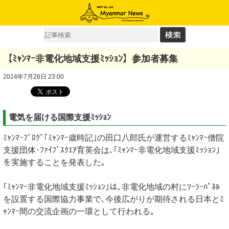
【ﾐｬﾝﾏｰ非電化地域支援ﾐｯｼｮﾝ】参加者募集
2014年7月26日 23:00
電気を届ける国際支援ﾐｯｼｮﾝ
ﾐｬﾝﾏｰﾌﾞﾛｸﾞ｢ﾐｬﾝﾏｰ歳時記｣の田口八郎氏が運営するﾐｬﾝﾏｰ僧院
支援団体･ﾌｧｲﾌﾞｽｸｴｱ育英会は､｢ﾐｬﾝﾏｰ非電化地域支援ﾐｯｼｮﾝ｣
を実施することを発表した｡
｢ﾐｬﾝﾏｰ非電化地域支援ﾐｯｼｮﾝ｣は､非電化地域の村にｿｰﾗｰﾊﾟﾈﾙ
を設置する国際協力事業で､今後広がりが期待される日本とﾐ
ｬﾝﾏｰ間の交流企画の一環として行われる｡