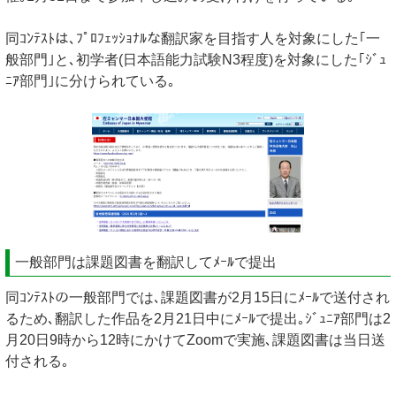
同ｺﾝﾃｽﾄは､ﾌﾟﾛﾌｪｯｼｮﾅﾙな翻訳家を目指す人を対象にした｢一
般部門｣と､初学者(日本語能力試験N3程度)を対象にした｢ｼﾞｭ
ﾆｱ部門｣に分けられている｡
一般部門は課題図書を翻訳してﾒｰﾙで提出
同ｺﾝﾃｽﾄの一般部門では､課題図書が2月15日にﾒｰﾙで送付され
るため､翻訳した作品を2月21日中にﾒｰﾙで提出｡ｼﾞｭﾆｱ部門は2
月20日9時から12時にかけてZoomで実施､課題図書は当日送
付される｡