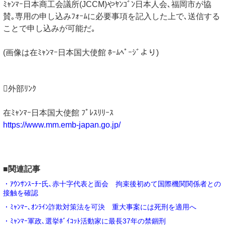
ﾐｬﾝﾏｰ日本商工会議所(JCCM)やﾔﾝｺﾞﾝ日本人会､福岡市が協
賛｡専用の申し込みﾌｫｰﾑに必要事項を記入した上で､送信する
ことで申し込みが可能だ｡
(画像は在ﾐｬﾝﾏｰ日本国大使館 ﾎｰﾑﾍﾟｰｼﾞより)
外部ﾘﾝｸ
在ﾐｬﾝﾏｰ日本国大使館 ﾌﾟﾚｽﾘﾘｰｽ
https://www.mm.emb-japan.go.jp/
■関連記事
・ｱｳﾝｻﾝｽｰﾁｰ氏､赤十字代表と面会 拘束後初めて国際機関関係者との
接触を確認
・ﾐｬﾝﾏｰ､ｵﾝﾗｲﾝ詐欺対策法を可決 重大事案には死刑を適用へ
・ﾐｬﾝﾏｰ軍政､選挙ﾎﾞｲｺｯﾄ活動家に最長37年の禁錮刑