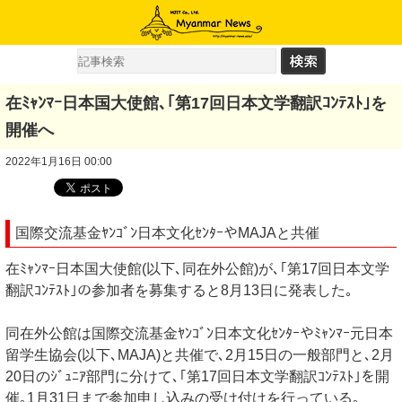
在ﾐｬﾝﾏｰ日本国大使館､｢第17回日本文学翻訳ｺﾝﾃｽﾄ｣を
開催へ
2022年1月16日 00:00
国際交流基金ﾔﾝｺﾞﾝ日本文化ｾﾝﾀｰやMAJAと共催
在ﾐｬﾝﾏｰ日本国大使館(以下､同在外公館)が､｢第17回日本文学
翻訳ｺﾝﾃｽﾄ｣の参加者を募集すると8月13日に発表した｡
同在外公館は国際交流基金ﾔﾝｺﾞﾝ日本文化ｾﾝﾀｰやﾐｬﾝﾏｰ元日本
留学生協会(以下､MAJA)と共催で､2月15日の一般部門と､2月
20日のｼﾞｭﾆｱ部門に分けて､｢第17回日本文学翻訳ｺﾝﾃｽﾄ｣を開
催｡1月31日まで参加申し込みの受け付けを行っている｡