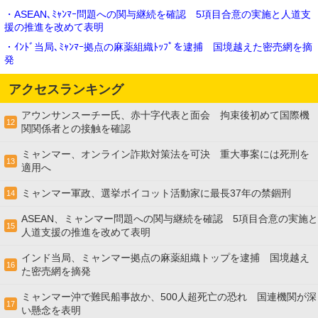
・ASEAN､ﾐｬﾝﾏｰ問題への関与継続を確認 5項目合意の実施と人道支
援の推進を改めて表明
・ｲﾝﾄﾞ当局､ﾐｬﾝﾏｰ拠点の麻薬組織ﾄｯﾌﾟを逮捕 国境越えた密売網を摘
発
アクセスランキング
アウンサンスーチー氏、赤十字代表と面会 拘束後初めて国際機
12
関関係者との接触を確認
ミャンマー、オンライン詐欺対策法を可決 重大事案には死刑を
13
適用へ
ミャンマー軍政、選挙ボイコット活動家に最長37年の禁錮刑
14
ASEAN、ミャンマー問題への関与継続を確認 5項目合意の実施と
15
人道支援の推進を改めて表明
インド当局、ミャンマー拠点の麻薬組織トップを逮捕 国境越え
16
た密売網を摘発
ミャンマー沖で難民船事故か、500人超死亡の恐れ 国連機関が深
17
い懸念を表明