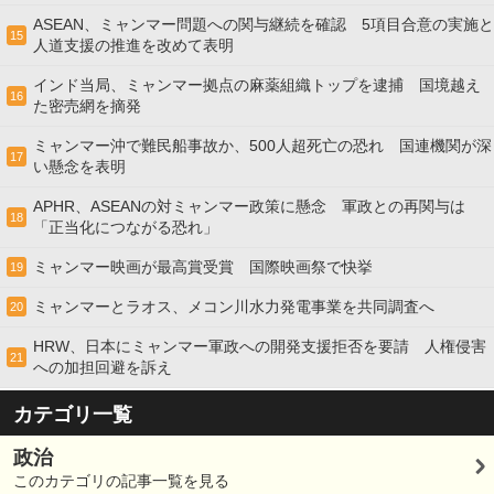
ASEAN、ミャンマー問題への関与継続を確認 5項目合意の実施と
15
人道支援の推進を改めて表明
インド当局、ミャンマー拠点の麻薬組織トップを逮捕 国境越え
16
た密売網を摘発
ミャンマー沖で難民船事故か、500人超死亡の恐れ 国連機関が深
17
い懸念を表明
APHR、ASEANの対ミャンマー政策に懸念 軍政との再関与は
18
「正当化につながる恐れ」
ミャンマー映画が最高賞受賞 国際映画祭で快挙
19
ミャンマーとラオス、メコン川水力発電事業を共同調査へ
20
HRW、日本にミャンマー軍政への開発支援拒否を要請 人権侵害
21
への加担回避を訴え
カテゴリ一覧
政治
このカテゴリの記事一覧を見る