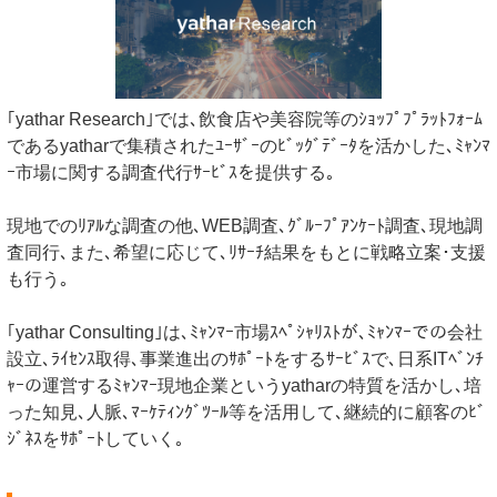
｢yathar Research｣では､飲食店や美容院等のｼｮｯﾌﾟﾌﾟﾗｯﾄﾌｫｰﾑ
であるyatharで集積されたﾕｰｻﾞｰのﾋﾞｯｸﾞﾃﾞｰﾀを活かした､ﾐｬﾝﾏ
ｰ市場に関する調査代行ｻｰﾋﾞｽを提供する｡
現地でのﾘｱﾙな調査の他､WEB調査､ｸﾞﾙｰﾌﾟｱﾝｹｰﾄ調査､現地調
査同行､また､希望に応じて､ﾘｻｰﾁ結果をもとに戦略立案･支援
も行う｡
｢yathar Consulting｣は､ﾐｬﾝﾏｰ市場ｽﾍﾟｼｬﾘｽﾄが､ﾐｬﾝﾏｰでの会社
設立､ﾗｲｾﾝｽ取得､事業進出のｻﾎﾟｰﾄをするｻｰﾋﾞｽで､日系ITﾍﾞﾝﾁ
ｬｰの運営するﾐｬﾝﾏｰ現地企業というyatharの特質を活かし､培
った知見､人脈､ﾏｰｹﾃｨﾝｸﾞﾂｰﾙ等を活用して､継続的に顧客のﾋﾞ
ｼﾞﾈｽをｻﾎﾟｰﾄしていく｡