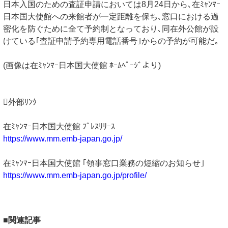
日本入国のための査証申請においては8月24日から､在ﾐｬﾝﾏｰ
日本国大使館への来館者が一定距離を保ち､窓口における過
密化を防ぐために全て予約制となっており､同在外公館が設
けている｢査証申請予約専用電話番号｣からの予約が可能だ｡
(画像は在ﾐｬﾝﾏｰ日本国大使館 ﾎｰﾑﾍﾟｰｼﾞより)
外部ﾘﾝｸ
在ﾐｬﾝﾏｰ日本国大使館 ﾌﾟﾚｽﾘﾘｰｽ
https://www.mm.emb-japan.go.jp/
在ﾐｬﾝﾏｰ日本国大使館 ｢領事窓口業務の短縮のお知らせ｣
https://www.mm.emb-japan.go.jp/profile/
■関連記事