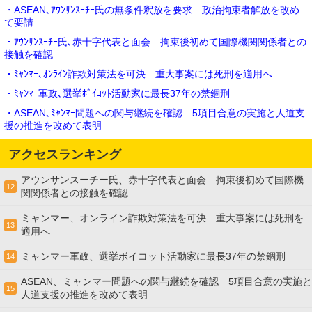
・ASEAN､ｱｳﾝｻﾝｽｰﾁｰ氏の無条件釈放を要求 政治拘束者解放を改め
て要請
・ｱｳﾝｻﾝｽｰﾁｰ氏､赤十字代表と面会 拘束後初めて国際機関関係者との
接触を確認
・ﾐｬﾝﾏｰ､ｵﾝﾗｲﾝ詐欺対策法を可決 重大事案には死刑を適用へ
・ﾐｬﾝﾏｰ軍政､選挙ﾎﾞｲｺｯﾄ活動家に最長37年の禁錮刑
・ASEAN､ﾐｬﾝﾏｰ問題への関与継続を確認 5項目合意の実施と人道支
援の推進を改めて表明
アクセスランキング
アウンサンスーチー氏、赤十字代表と面会 拘束後初めて国際機
12
関関係者との接触を確認
ミャンマー、オンライン詐欺対策法を可決 重大事案には死刑を
13
適用へ
ミャンマー軍政、選挙ボイコット活動家に最長37年の禁錮刑
14
ASEAN、ミャンマー問題への関与継続を確認 5項目合意の実施と
15
人道支援の推進を改めて表明