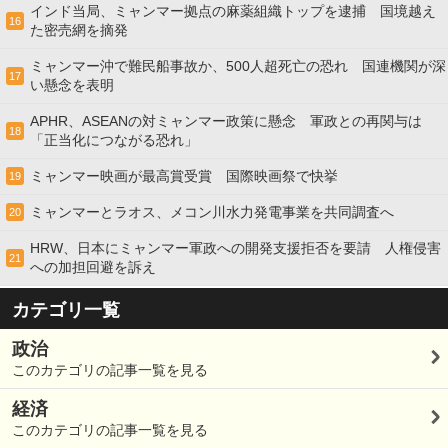
インド当局、ミャンマー拠点の麻薬組織トップを逮捕 国境越え
16
た密売網を摘発
ミャンマー沖で難民船事故か、500人超死亡の恐れ 国連機関が深
17
い懸念を表明
APHR、ASEANの対ミャンマー政策に懸念 軍政との再関与は
18
「正当化につながる恐れ」
ミャンマー映画が最高賞受賞 国際映画祭で快挙
19
ミャンマーとラオス、メコン川水力発電事業を共同調査へ
20
HRW、日本にミャンマー軍政への開発支援拒否を要請 人権侵害
21
への加担回避を訴え
カテゴリ一覧
政治
このカテゴリの記事一覧を見る
経済
このカテゴリの記事一覧を見る