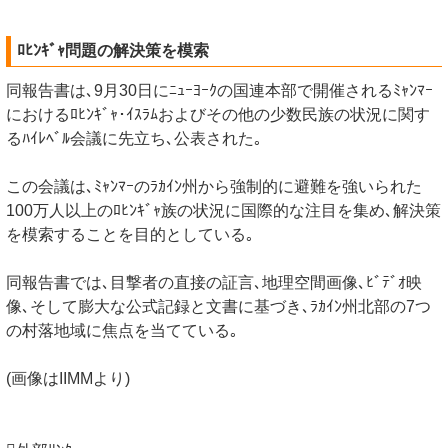
ﾛﾋﾝｷﾞｬ問題の解決策を模索
同報告書は､9月30日にﾆｭｰﾖｰｸの国連本部で開催されるﾐｬﾝﾏｰ
におけるﾛﾋﾝｷﾞｬ･ｲｽﾗﾑおよびその他の少数民族の状況に関す
るﾊｲﾚﾍﾞﾙ会議に先立ち､公表された｡
この会議は､ﾐｬﾝﾏｰのﾗｶｲﾝ州から強制的に避難を強いられた
100万人以上のﾛﾋﾝｷﾞｬ族の状況に国際的な注目を集め､解決策
を模索することを目的としている｡
同報告書では､目撃者の直接の証言､地理空間画像､ﾋﾞﾃﾞｵ映
像､そして膨大な公式記録と文書に基づき､ﾗｶｲﾝ州北部の7つ
の村落地域に焦点を当てている｡
(画像はIIMMより)