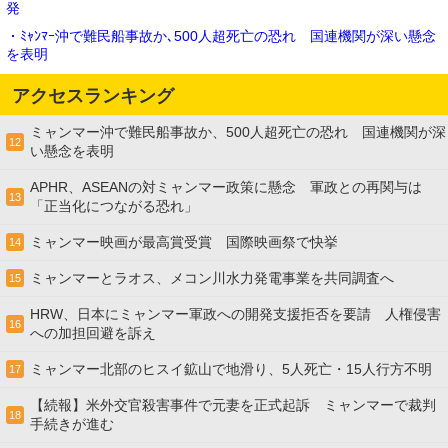
発
・ﾐｬﾝﾏｰ沖で難民船事故か､500人超死亡の恐れ 国連機関が深い懸念
を表明
アクセスランキング
ミャンマー沖で難民船事故か、500人超死亡の恐れ 国連機関が深
12
い懸念を表明
APHR、ASEANの対ミャンマー政策に懸念 軍政との再関与は
13
「正当化につながる恐れ」
ミャンマー映画が最高賞受賞 国際映画祭で快挙
14
ミャンマーとラオス、メコン川水力発電事業を共同調査へ
15
HRW、日本にミャンマー軍政への開発支援拒否を要請 人権侵害
16
への加担回避を訴え
ミャンマー北部のヒスイ鉱山で地滑り、5人死亡・15人行方不明
17
【続報】米外交官殺害事件で元妻を正式起訴 ミャンマーで裁判
18
手続きが進む