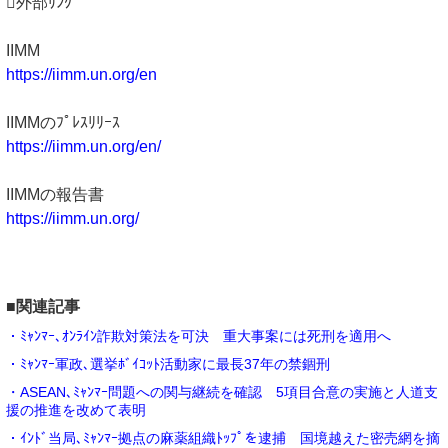
外部ﾘﾝｸ
IIMM
https://iimm.un.org/en
IIMMのﾌﾟﾚｽﾘﾘｰｽ
https://iimm.un.org/en/
IIMMの報告書
https://iimm.un.org/
■関連記事
・ﾐｬﾝﾏｰ､ｵﾝﾗｲﾝ詐欺対策法を可決 重大事案には死刑を適用へ
・ﾐｬﾝﾏｰ軍政､選挙ﾎﾞｲｺｯﾄ活動家に最長37年の禁錮刑
・ASEAN､ﾐｬﾝﾏｰ問題への関与継続を確認 5項目合意の実施と人道支
援の推進を改めて表明
・ｲﾝﾄﾞ当局､ﾐｬﾝﾏｰ拠点の麻薬組織ﾄｯﾌﾟを逮捕 国境越えた密売網を摘