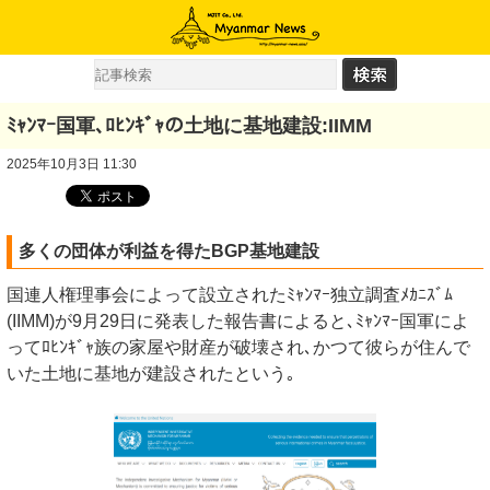
ﾐｬﾝﾏｰ国軍､ﾛﾋﾝｷﾞｬの土地に基地建設:IIMM
2025年10月3日 11:30
多くの団体が利益を得たBGP基地建設
国連人権理事会によって設立されたﾐｬﾝﾏｰ独立調査ﾒｶﾆｽﾞﾑ
(IIMM)が9月29日に発表した報告書によると､ﾐｬﾝﾏｰ国軍によ
ってﾛﾋﾝｷﾞｬ族の家屋や財産が破壊され､かつて彼らが住んで
いた土地に基地が建設されたという｡