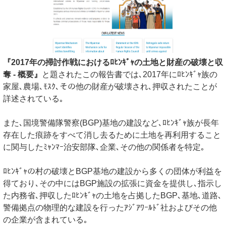
『2017年の掃討作戦におけるﾛﾋﾝｷﾞｬの土地と財産の破壊と収
奪 - 概要』
と題されたこの報告書では､2017年にﾛﾋﾝｷﾞｬ族の
家屋､農場､ﾓｽｸ､その他の財産が破壊され､押収されたことが
詳述されている｡
また､国境警備隊警察(BGP)基地の建設など､ﾛﾋﾝｷﾞｬ族が長年
存在した痕跡をすべて消し去るために土地を再利用すること
に関与したﾐｬﾝﾏｰ治安部隊､企業､その他の関係者を特定｡
ﾛﾋﾝｷﾞｬの村の破壊とBGP基地の建設から多くの団体が利益を
得ており､その中にはBGP施設の拡張に資金を提供し､指示し
た内務省､押収したﾛﾋﾝｷﾞｬの土地を占拠したBGP､基地､道路､
警備拠点の物理的な建設を行ったｱｼﾞｱﾜｰﾙﾄﾞ社およびその他
の企業が含まれている｡