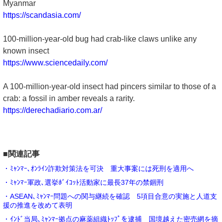
Myanmar
https://scandasia.com/
100-million-year-old bug had crab-like claws unlike any
known insect
https://www.sciencedaily.com/
A 100-million-year-old insect had pincers similar to those of a
crab: a fossil in amber reveals a rarity.
https://derechadiario.com.ar/
■関連記事
・ﾐｬﾝﾏｰ､ｵﾝﾗｲﾝ詐欺対策法を可決 重大事案には死刑を適用へ
・ﾐｬﾝﾏｰ軍政､選挙ﾎﾞｲｺｯﾄ活動家に最長37年の禁錮刑
・ASEAN､ﾐｬﾝﾏｰ問題への関与継続を確認 5項目合意の実施と人道支
援の推進を改めて表明
・ｲﾝﾄﾞ当局､ﾐｬﾝﾏｰ拠点の麻薬組織ﾄｯﾌﾟを逮捕 国境越えた密売網を摘