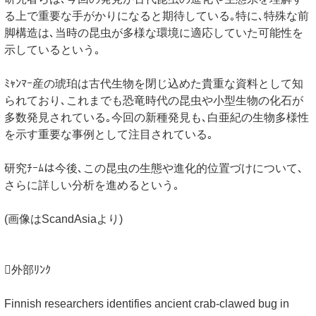
る上で重要な手がかりになると期待している｡特に､特殊な前
脚構造は､当時の昆虫が多様な環境に適応していた可能性を
示しているという｡
ﾐｬﾝﾏｰ産の琥珀は古代生物を閉じ込めた貴重な資料として知
られており､これまでも恐竜時代の昆虫や小型生物の化石が
多数発見されている｡今回の新種発見も､白亜紀の生物多様性
を示す重要な事例として注目されている｡
研究ﾁｰﾑは今後､この昆虫の生態や進化的位置づけについて､
さらに詳しい分析を進めるという｡
(画像はScandAsiaより)
外部ﾘﾝｸ
Finnish researchers identifies ancient crab-clawed bug in