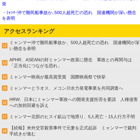
発
・ﾐｬﾝﾏｰ沖で難民船事故か､500人超死亡の恐れ 国連機関が深い懸念
を表明
アクセスランキング
ミャンマー沖で難民船事故か、500人超死亡の恐れ 国連機関が深
12
い懸念を表明
APHR、ASEANの対ミャンマー政策に懸念 軍政との再関与は
13
「正当化につながる恐れ」
ミャンマー映画が最高賞受賞 国際映画祭で快挙
14
ミャンマーとラオス、メコン川水力発電事業を共同調査へ
15
HRW、日本にミャンマー軍政への開発支援拒否を要請 人権侵害
16
への加担回避を訴え
ミャンマー北部のヒスイ鉱山で地滑り、5人死亡・15人行方不明
17
【続報】米外交官殺害事件で元妻を正式起訴 ミャンマーで裁判
18
手続きが進む