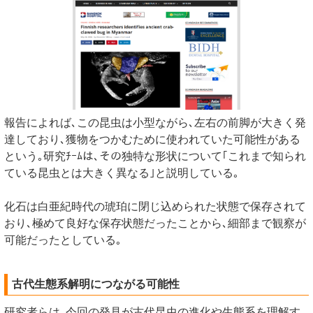
報告によれば､この昆虫は小型ながら､左右の前脚が大きく発
達しており､獲物をつかむために使われていた可能性がある
という｡研究ﾁｰﾑは､その独特な形状について｢これまで知られ
ている昆虫とは大きく異なる｣と説明している｡
化石は白亜紀時代の琥珀に閉じ込められた状態で保存されて
おり､極めて良好な保存状態だったことから､細部まで観察が
可能だったとしている｡
古代生態系解明につながる可能性
研究者らは､今回の発見が古代昆虫の進化や生態系を理解す