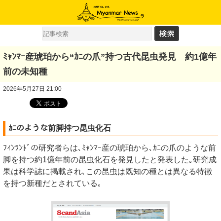
ﾐｬﾝﾏｰ産琥珀から“ｶﾆの爪”持つ古代昆虫発見 約1億年
前の未知種
2026年5月27日 21:00
ｶﾆのような前脚持つ昆虫化石
ﾌｨﾝﾗﾝﾄﾞの研究者らは､ﾐｬﾝﾏｰ産の琥珀から､ｶﾆの爪のような前
脚を持つ約1億年前の昆虫化石を発見したと発表した｡研究成
果は科学誌に掲載され､この昆虫は既知の種とは異なる特徴
を持つ新種だとされている｡