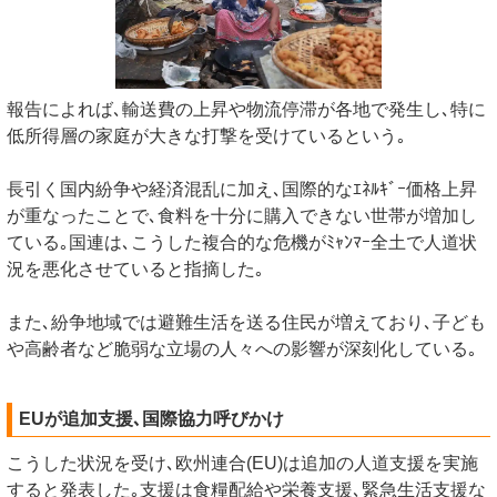
報告によれば､輸送費の上昇や物流停滞が各地で発生し､特に
低所得層の家庭が大きな打撃を受けているという｡
長引く国内紛争や経済混乱に加え､国際的なｴﾈﾙｷﾞｰ価格上昇
が重なったことで､食料を十分に購入できない世帯が増加し
ている｡国連は､こうした複合的な危機がﾐｬﾝﾏｰ全土で人道状
況を悪化させていると指摘した｡
また､紛争地域では避難生活を送る住民が増えており､子ども
や高齢者など脆弱な立場の人々への影響が深刻化している｡
EUが追加支援､国際協力呼びかけ
こうした状況を受け､欧州連合(EU)は追加の人道支援を実施
すると発表した｡支援は食糧配給や栄養支援､緊急生活支援な