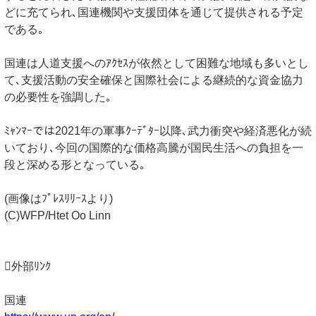
どに充てられ､国連機関や支援団体を通じて提供される予定
である｡
国連は人道支援へのｱｸｾｽが依然として困難な地域も多いとし
て､支援活動の安全確保と国際社会による継続的な資金協力
の必要性を強調した｡
ﾐｬﾝﾏｰでは2021年の軍事ｸｰﾃﾞﾀｰ以降､武力衝突や経済悪化が続
いており､今回の国際的な価格高騰が国民生活への負担を一
段と深める形となっている｡
(画像はﾌﾟﾚｽﾘﾘｰｽより)
(C)WFP/Htet Oo Linn
外部ﾘﾝｸ
国連