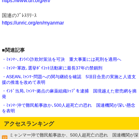
https://www.un.org/en/
国連のﾌﾟﾚｽﾘﾘｰｽ
https://unric.org/en/myanmar
■関連記事
・ﾐｬﾝﾏｰ､ｵﾝﾗｲﾝ詐欺対策法を可決 重大事案には死刑を適用へ
・ﾐｬﾝﾏｰ軍政､選挙ﾎﾞｲｺｯﾄ活動家に最長37年の禁錮刑
・ASEAN､ﾐｬﾝﾏｰ問題への関与継続を確認 5項目合意の実施と人道支
援の推進を改めて表明
・ｲﾝﾄﾞ当局､ﾐｬﾝﾏｰ拠点の麻薬組織ﾄｯﾌﾟを逮捕 国境越えた密売網を摘
発
・ﾐｬﾝﾏｰ沖で難民船事故か､500人超死亡の恐れ 国連機関が深い懸念
を表明
アクセスランキング
ミャンマー沖で難民船事故か、500人超死亡の恐れ 国連機関が深
12