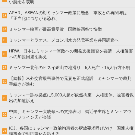
い懸念を表明
APHR、ASEANの対ミャンマー政策に懸念 軍政との再関与は
13
「正当化につながる恐れ」
ミャンマー映画が最高賞受賞 国際映画祭で快挙
14
ミャンマーとラオス、メコン川水力発電事業を共同調査へ
15
HRW、日本にミャンマー軍政への開発支援拒否を要請 人権侵害
16
への加担回避を訴え
ミャンマー北部のヒスイ鉱山で地滑り、5人死亡・15人行方不明
17
【続報】米外交官殺害事件で元妻を正式起訴 ミャンマーで裁判
18
手続きが進む
ミャンマー詐欺拠点に5,000人超が依然拘束 人権団体、被害者救
19
出の加速訴え
中国、ミャンマー大統領への支持表明 習近平主席とミン・アウ
20
ン・フライン氏が会談
ICJ、各国にミャンマー政治拘束者の釈放要求呼びかけ 国連人権
21
理事会で対応強化を訴える