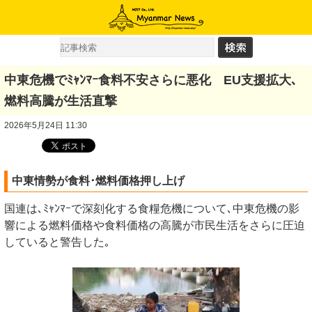
中東危機でﾐｬﾝﾏｰ食料不安さらに悪化 EU支援拡大､
燃料高騰が生活直撃
2026年5月24日 11:30
中東情勢が食料･燃料価格押し上げ
国連は､ﾐｬﾝﾏｰで深刻化する食糧危機について､中東危機の影
響による燃料価格や食料価格の高騰が市民生活をさらに圧迫
していると警告した｡