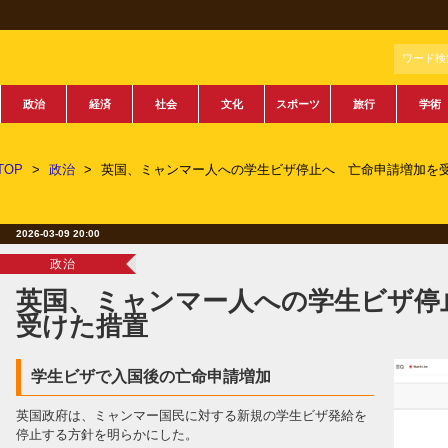
ワード検
政治
経済
社会
文化
スポーツ
旅行
学術
TOP
>
政治
>
英国、ミャンマー人への学生ビザ停止へ 亡命申請増加を
2026-03-09 20:00
政治
英国、ミャンマー人への学生ビザ停
受けた措置
学生ビザで入国後の亡命申請増加
英国政府は、ミャンマー国民に対する新規の学生ビザ発給を
停止する方針を明らかにした。