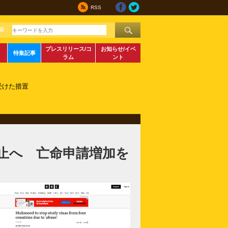
RSS
索：
プレスリリース/コ
お知らせ/イベ
特集記事
ラム
ント
受けた措置
止へ 亡命申請増加を