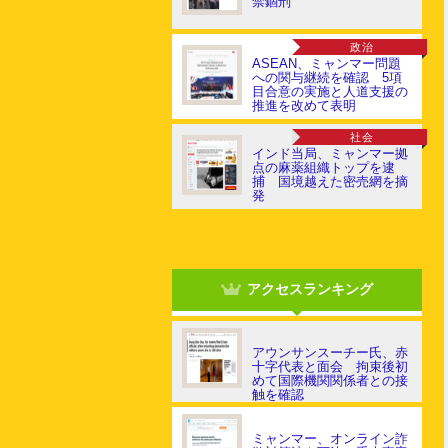
禁錮刑
政治
ASEAN、ミャンマー問題
への関与継続を確認 5項
目合意の実施と人道支援の
推進を改めて表明
社会
インド当局、ミャンマー拠
点の麻薬組織トップを逮
捕 国境越えた密売網を摘
発
アクセスランキング
アウンサンスーチー氏、赤
十字代表と面会 拘束後初
めて国際機関関係者との接
触を確認
ミャンマー、オンライン詐