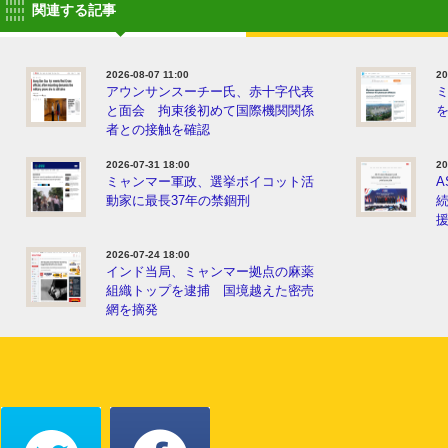
関連する記事
2026-08-07 11:00
20
アウンサンスーチー氏、赤十字代表
と面会 拘束後初めて国際機関関係
者との接触を確認
2026-07-31 18:00
20
ミャンマー軍政、選挙ボイコット活
A
動家に最長37年の禁錮刑
2026-07-24 18:00
インド当局、ミャンマー拠点の麻薬
組織トップを逮捕 国境越えた密売
網を摘発