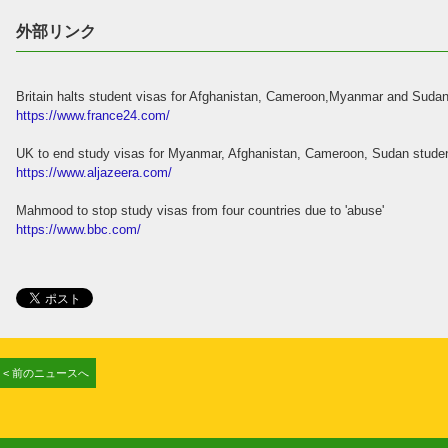
外部リンク
Britain halts student visas for Afghanistan, Cameroon,Myanmar and Suda
https://www.france24.com/
UK to end study visas for Myanmar, Afghanistan, Cameroon, Sudan stude
https://www.aljazeera.com/
Mahmood to stop study visas from four countries due to 'abuse'
https://www.bbc.com/
< 前のニュースへ