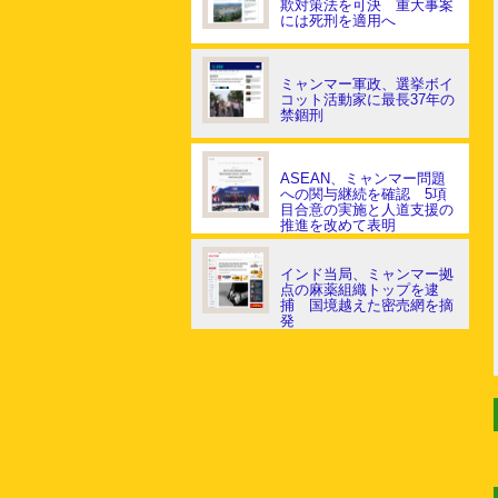
欺対策法を可決 重大事案
には死刑を適用へ
ミャンマー軍政、選挙ボイ
コット活動家に最長37年の
禁錮刑
ASEAN、ミャンマー問題
への関与継続を確認 5項
目合意の実施と人道支援の
推進を改めて表明
インド当局、ミャンマー拠
点の麻薬組織トップを逮
捕 国境越えた密売網を摘
発