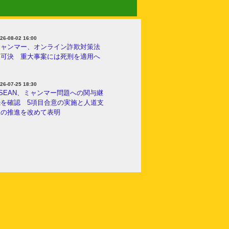
26-08-02 16:00
ミャンマー、オンライン詐欺対策法
を可決 重大事案には死刑を適用へ
26-07-25 18:30
SEAN、ミャンマー問題への関与継
続を確認 5項目合意の実施と人道支
援の推進を改めて表明