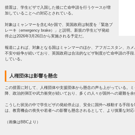
措置は、学生ビザで入国した後に亡命申請を行うケースが増
加していることへの対応とされている。
対象はミャンマーを含む4か国で、英国政府は制度を「緊急ブ
レーキ（emergency brake）」と説明。新規の学生ビザ発給
停止は2026年3月26日から実施される予定だ。
報道によれば、対象となる国はミャンマーのほか、アフガニスタン、カメ
不安や紛争が続いており、英国政府は合法的なビザ制度が亡命申請の手段
している。
人権団体は影響を懸念
この措置に対して、人権団体や支援団体から懸念の声も上がっている。ミャ
降、政治的弾圧や武力衝突が続いており、多くの人々が国外への避難を余
こうした状況の中で学生ビザの発給停止は、安全に国外へ移動する手段を
は、教育機会の喪失や若者への影響も懸念されるとして、より慎重な対応
（画像はBBCより）