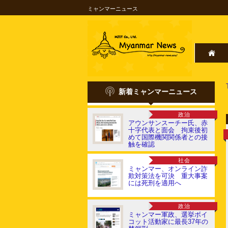
ミャンマーニュース
新着ミャンマーニュース
政治
アウンサンスーチー氏、赤
十字代表と面会 拘束後初
めて国際機関関係者との接
触を確認
社会
ミャンマー、オンライン詐
欺対策法を可決 重大事案
には死刑を適用へ
政治
ミャンマー軍政、選挙ボイ
コット活動家に最長37年の