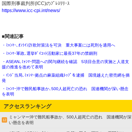
国際刑事裁判所(ICC)のﾌﾟﾚｽﾘﾘｰｽ
https://www.icc-cpi.int/news/
■関連記事
・ﾐｬﾝﾏｰ､ｵﾝﾗｲﾝ詐欺対策法を可決 重大事案には死刑を適用へ
・ﾐｬﾝﾏｰ軍政､選挙ﾎﾞｲｺｯﾄ活動家に最長37年の禁錮刑
・ASEAN､ﾐｬﾝﾏｰ問題への関与継続を確認 5項目合意の実施と人道支
援の推進を改めて表明
・ｲﾝﾄﾞ当局､ﾐｬﾝﾏｰ拠点の麻薬組織ﾄｯﾌﾟを逮捕 国境越えた密売網を摘
発
・ﾐｬﾝﾏｰ沖で難民船事故か､500人超死亡の恐れ 国連機関が深い懸念
を表明
アクセスランキング
ミャンマー沖で難民船事故か、500人超死亡の恐れ 国連機関が深
12
い懸念を表明