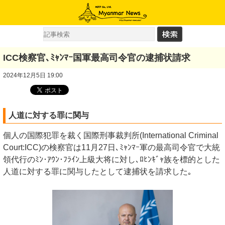
ICC検察官､ﾐｬﾝﾏｰ国軍最高司令官の逮捕状請求
2024年12月5日 19:00
人道に対する罪に関与
個人の国際犯罪を裁く国際刑事裁判所(International Criminal
Court:ICC)の検察官は11月27日､ﾐｬﾝﾏｰ軍の最高司令官で大統
領代行のﾐﾝ･ｱｳﾝ･ﾌﾗｲﾝ上級大将に対し､ﾛﾋﾝｷﾞｬ族を標的とした
人道に対する罪に関与したとして逮捕状を請求した｡