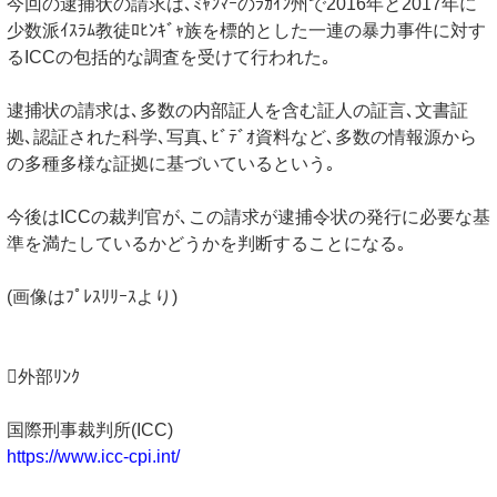
今回の逮捕状の請求は､ﾐｬﾝﾏｰのﾗｶｲﾝ州で2016年と2017年に
少数派ｲｽﾗﾑ教徒ﾛﾋﾝｷﾞｬ族を標的とした一連の暴力事件に対す
るICCの包括的な調査を受けて行われた｡
逮捕状の請求は､多数の内部証人を含む証人の証言､文書証
拠､認証された科学､写真､ﾋﾞﾃﾞｵ資料など､多数の情報源から
の多種多様な証拠に基づいているという｡
今後はICCの裁判官が､この請求が逮捕令状の発行に必要な基
準を満たしているかどうかを判断することになる｡
(画像はﾌﾟﾚｽﾘﾘｰｽより)
外部ﾘﾝｸ
国際刑事裁判所(ICC)
https://www.icc-cpi.int/