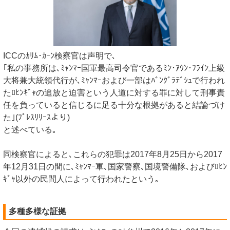
ICCのｶﾘﾑ･ｶｰﾝ検察官は声明で､
｢私の事務所は､ﾐｬﾝﾏｰ国軍最高司令官であるﾐﾝ･ｱｳﾝ･ﾌﾗｲﾝ上級
大将兼大統領代行が､ﾐｬﾝﾏｰおよび一部はﾊﾞﾝｸﾞﾗﾃﾞｼｭで行われ
たﾛﾋﾝｷﾞｬの追放と迫害という人道に対する罪に対して刑事責
任を負っていると信じるに足る十分な根拠があると結論づけ
た｣(ﾌﾟﾚｽﾘﾘｰｽより)
と述べている｡
同検察官によると､これらの犯罪は2017年8月25日から2017
年12月31日の間に､ﾐｬﾝﾏｰ軍､国家警察､国境警備隊､およびﾛﾋﾝ
ｷﾞｬ以外の民間人によって行われたという｡
多種多様な証拠