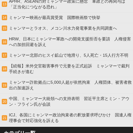
APHR、ASEANの対ミャンマー政策に懸念 軍政との再関与は
13
「正当化につながる恐れ」
ミャンマー映画が最高賞受賞 国際映画祭で快挙
14
ミャンマーとラオス、メコン川水力発電事業を共同調査へ
15
HRW、日本にミャンマー軍政への開発支援拒否を要請 人権侵害
16
への加担回避を訴え
ミャンマー北部のヒスイ鉱山で地滑り、5人死亡・15人行方不明
17
【続報】米外交官殺害事件で元妻を正式起訴 ミャンマーで裁判
18
手続きが進む
ミャンマー詐欺拠点に5,000人超が依然拘束 人権団体、被害者救
19
出の加速訴え
中国、ミャンマー大統領への支持表明 習近平主席とミン・アウ
20
ン・フライン氏が会談
ICJ、各国にミャンマー政治拘束者の釈放要求呼びかけ 国連人権
21
理事会で対応強化を訴える