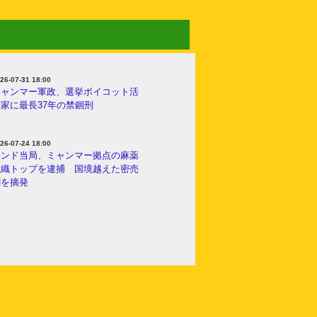
26-07-31 18:00
ミャンマー軍政、選挙ボイコット活
家に最長37年の禁錮刑
26-07-24 18:00
インド当局、ミャンマー拠点の麻薬
組織トップを逮捕 国境越えた密売
網を摘発