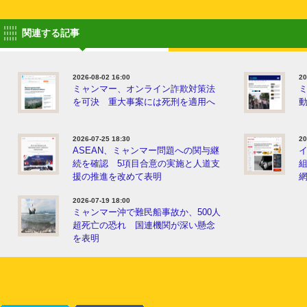
関連する記事
2026-08-02 16:00
20
ミャンマー、オンライン詐欺対策法
を可決 重大事案には死刑を適用へ
動
2026-07-25 18:30
20
ASEAN、ミャンマー問題への関与継
続を確認 5項目合意の実施と人道支
援の推進を改めて表明
2026-07-19 18:00
ミャンマー沖で難民船事故か、500人
超死亡の恐れ 国連機関が深い懸念
を表明