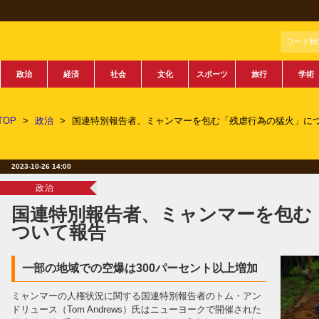
ワード検
政治
経済
社会
文化
スポーツ
旅行
学術
TOP
>
政治
>
国連特別報告者、ミャンマーを包む「残虐行為の猛火」に
2023-10-26 14:00
政治
国連特別報告者、ミャンマーを包む
ついて報告
一部の地域での空爆は300パーセント以上増加
ミャンマーの人権状況に関する国連特別報告者のトム・アン
ドリュース（Tom Andrews）氏はニューヨークで開催された