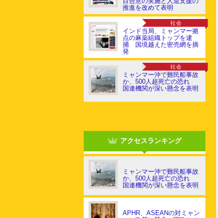
目合意の実施と人道支援の
推進を改めて表明
社会
インド当局、ミャンマー拠
点の麻薬組織トップを逮
捕 国境越えた密売網を摘
発
社会
ミャンマー沖で難民船事故
か、500人超死亡の恐れ
国連機関が深い懸念を表明
アクセスランキング
ミャンマー沖で難民船事故
か、500人超死亡の恐れ
国連機関が深い懸念を表明
APHR、ASEANの対ミャン