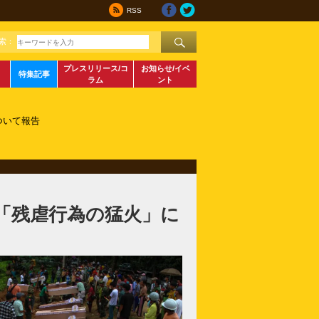
RSS
索：
プレスリリース/コ
お知らせ/イベ
特集記事
ラム
ント
ついて報告
「残虐行為の猛火」に