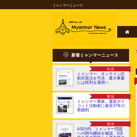
ミャンマーニュース
新着ミャンマーニュース
社会
ミャンマー、オンライン詐
欺対策法を可決 重大事案
には死刑を適用へ
政治
ミャンマー軍政、選挙ボイ
コット活動家に最長37年の
禁錮刑
政治
ASEAN、ミャンマー問題
への関与継続を確認 5項