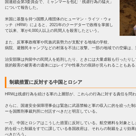
国連総会第3委員会で、ミャンマーを包む「残虐行為の猛火」
について報告した。
米国に基盤を持つ国際人権団体のヒューマン・ライツ・ウォ
ッチ（HRW）によると、2021年のクーデターで政権を掌握し
て以来、軍が4,000人以上の民間人を殺害したという。
また、反軍事政権軍や民族武装勢力が支配する地域の学校、
病院、避難民キャンプなどの村落を不法に攻撃。一部の地域での空爆は、過
治安部隊は拘留中の民間人を処刑したり、ときには大量虐殺も行ったりし
規的殺害の被害者の遺体にはレイプや性暴力の痕跡が見られることもある
制裁措置に反対する中国とロシア
HRWは残虐行為を続ける軍の上層部が、これらの行為に対する責任を問
さらに、国連安全保障理事会は緊急に武器禁輸と軍の収入に的を絞った制
ーを国際刑事裁判所に付託すべきだと明言している。
一方、中国とロシアはこうした措置に反対している。航空燃料を対象とし
的を絞った制裁をすでに課している各国政府は、それらの制裁をより効果
べきだろう。