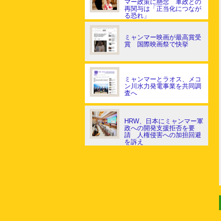
マー政策に懸念 軍政との
再関与は「正当化につなが
る恐れ」
ミャンマー映画が最高賞受
賞 国際映画祭で快挙
ミャンマーとラオス、メコ
ン川水力発電事業を共同調
査へ
HRW、日本にミャンマー軍
政への開発支援拒否を要
請 人権侵害への加担回避
を訴え