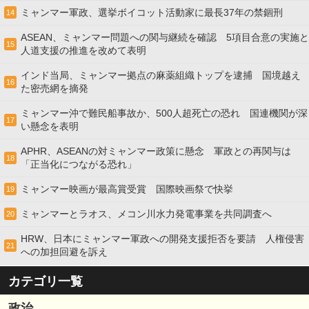
ミャンマー軍政、選挙ボイコット活動家に最長37年の禁錮刑
14
ASEAN、ミャンマー問題への関与継続を確認 5項目合意の実施と
15
人道支援の推進を改めて表明
インド当局、ミャンマー拠点の麻薬組織トップを逮捕 国境越え
16
た密売網を摘発
ミャンマー沖で難民船事故か、500人超死亡の恐れ 国連機関が深
17
い懸念を表明
APHR、ASEANの対ミャンマー政策に懸念 軍政との再関与は
18
「正当化につながる恐れ」
ミャンマー映画が最高賞受賞 国際映画祭で快挙
19
ミャンマーとラオス、メコン川水力発電事業を共同調査へ
20
HRW、日本にミャンマー軍政への開発支援拒否を要請 人権侵害
21
への加担回避を訴え
カテゴリ一覧
政治