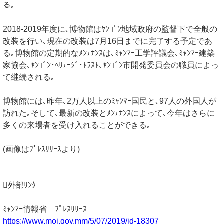
る｡
2018-2019年度に､博物館はﾔﾝｺﾞﾝ地域政府の監督下で全般の
改装を行い､現在の改装は7月16日までに完了する予定であ
る｡博物館の定期的なﾒﾝﾃﾅﾝｽは､ﾐｬﾝﾏｰ工学評議会､ﾐｬﾝﾏｰ建築
家協会､ﾔﾝｺﾞﾝ･ﾍﾘﾃｰｼﾞ･ﾄﾗｽﾄ､ﾔﾝｺﾞﾝ市開発委員会の職員によっ
て継続される｡
博物館には､昨年､2万人以上のﾐｬﾝﾏｰ国民と､97人の外国人が
訪れた｡そして､最新の改装とﾒﾝﾃﾅﾝｽによって､今年はさらに
多くの来場者を受け入れることができる｡
(画像はﾌﾟﾚｽﾘﾘｰｽより)
外部ﾘﾝｸ
ﾐｬﾝﾏｰ情報省 ﾌﾟﾚｽﾘﾘｰｽ
https://www.moi.gov.mm/5/07/2019/id-18307