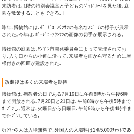
来訪者は､1階の特別会議室と子どものﾍﾞｯﾄﾞﾙｰﾑを見た後､庭
園を散策することもできる｡｣
昨年､博物館には､ﾎﾞｰﾁﾞｮｰｱｳﾝｻﾝの有名なｽﾋﾟｰﾁの様子が展示
された｡今年は､ﾎﾞｰﾁﾞｮｰｱｳﾝｻﾝの画像の切手が展示される｡
博物館の庭園は､ﾔﾝｺﾞﾝ市開発委員会によって管理されてお
り､入り口からの小道に沿って､来場者を雨から守るために屋
根付きの回廊が建設された｡
改装後は多くの来場者を期待
博物館は､殉教者の日である7月19日に午前6時から午後6時
まで開放される｡7月20日と21日は､午前8時から午後5時まで
ｵｰﾌﾟﾝし､通常は､火曜日から日曜日､午前9時から午後4時半ま
でｵｰﾌﾟﾝしている｡
ﾐｬﾝﾏｰの人は入場無料で､外国人の入場料は1名5,000ﾁｬｯﾄであ