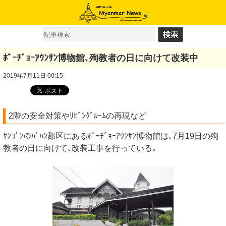
ﾎﾞｰﾁﾞｮｰｱｳﾝｻﾝ博物館､殉教者の日に向けて改装中
2019年7月11日 00:15
2階の安全対策やﾘﾋﾞﾝｸﾞﾙｰﾑの再現など
ﾔﾝｺﾞﾝのﾊﾞﾊﾝ郡区にあるﾎﾞｰﾁﾞｮｰｱｳﾝｻﾝ博物館は､7月19日の殉
教者の日に向けて､改装工事を行っている｡