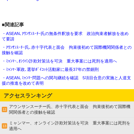
■関連記事
・ASEAN､ｱｳﾝｻﾝｽｰﾁｰ氏の無条件釈放を要求 政治拘束者解放を改め
て要請
・ｱｳﾝｻﾝｽｰﾁｰ氏､赤十字代表と面会 拘束後初めて国際機関関係者との
接触を確認
・ﾐｬﾝﾏｰ､ｵﾝﾗｲﾝ詐欺対策法を可決 重大事案には死刑を適用へ
・ﾐｬﾝﾏｰ軍政､選挙ﾎﾞｲｺｯﾄ活動家に最長37年の禁錮刑
・ASEAN､ﾐｬﾝﾏｰ問題への関与継続を確認 5項目合意の実施と人道支
援の推進を改めて表明
アクセスランキング
アウンサンスーチー氏、赤十字代表と面会 拘束後初めて国際機
12
関関係者との接触を確認
ミャンマー、オンライン詐欺対策法を可決 重大事案には死刑を
13
適用へ