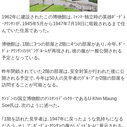
1962年に建設されたこの博物館は､ﾐｬﾝﾏｰ独立時の英雄ﾎﾞｰﾁﾞｮ
ｰｱｳﾝｻﾝが､1945年5月から1947年7月19日に暗殺されるまで住
んでいた住居であった｡
博物館は､1階に3つの部屋と2階に4つの部屋があり､今年､ﾎﾞｰ
ﾁﾞｮｰｱｳﾝｻﾝのﾘﾋﾞﾝｸﾞﾙｰﾑが再現され､彼の服が一般公開される
予定となっている｡
昨年閉鎖されていた2階の部屋は､安全対策が行われた後に公
開される予定で､今年は50人の見学者のｸﾞﾙｰﾌﾟが2階の部屋を
訪問することが可能となる｡
ﾔﾝｺﾞﾝの国立博物館のｱｼｽﾀﾝﾄﾃﾞｨﾚｸﾀｰであるU Khin Maung
Soe氏は､次のように述べた｡
｢1階を訪れた見学者は､1947年に戻ったような気持ちになる
だろう｡そして､ﾎﾞｰﾁﾞｮｰｱｳﾝｻﾝの服が､ﾍﾞｯﾄﾞﾙｰﾑに展示される｡