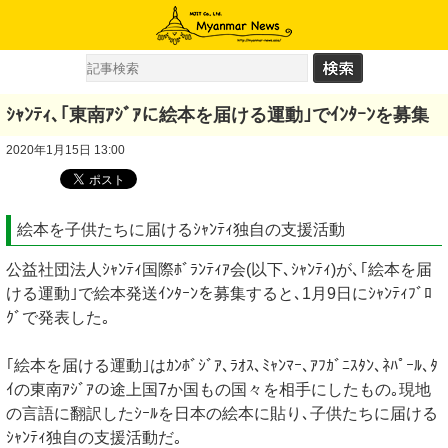
ｼｬﾝﾃｨ､｢東南ｱｼﾞｱに絵本を届ける運動｣でｲﾝﾀｰﾝを募集
2020年1月15日 13:00
絵本を子供たちに届けるｼｬﾝﾃｨ独自の支援活動
公益社団法人ｼｬﾝﾃｨ国際ﾎﾞﾗﾝﾃｨｱ会(以下､ｼｬﾝﾃｨ)が､｢絵本を届
ける運動｣で絵本発送ｲﾝﾀｰﾝを募集すると､1月9日にｼｬﾝﾃｨﾌﾞﾛ
ｸﾞで発表した｡
｢絵本を届ける運動｣はｶﾝﾎﾞｼﾞｱ､ﾗｵｽ､ﾐｬﾝﾏｰ､ｱﾌｶﾞﾆｽﾀﾝ､ﾈﾊﾟｰﾙ､ﾀ
ｲの東南ｱｼﾞｱの途上国7か国もの国々を相手にしたもの｡現地
の言語に翻訳したｼｰﾙを日本の絵本に貼り､子供たちに届ける
ｼｬﾝﾃｨ独自の支援活動だ｡