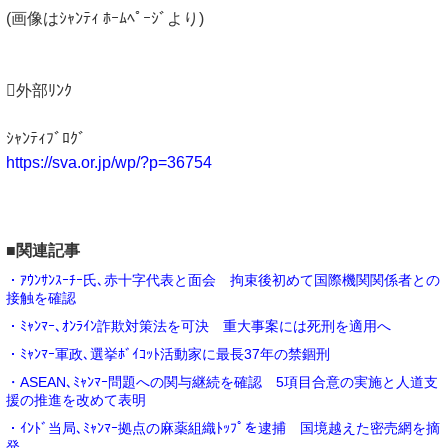
(画像はｼｬﾝﾃｨ ﾎｰﾑﾍﾟｰｼﾞより)
外部ﾘﾝｸ
ｼｬﾝﾃｨﾌﾞﾛｸﾞ
https://sva.or.jp/wp/?p=36754
■関連記事
・ｱｳﾝｻﾝｽｰﾁｰ氏､赤十字代表と面会 拘束後初めて国際機関関係者との
接触を確認
・ﾐｬﾝﾏｰ､ｵﾝﾗｲﾝ詐欺対策法を可決 重大事案には死刑を適用へ
・ﾐｬﾝﾏｰ軍政､選挙ﾎﾞｲｺｯﾄ活動家に最長37年の禁錮刑
・ASEAN､ﾐｬﾝﾏｰ問題への関与継続を確認 5項目合意の実施と人道支
援の推進を改めて表明
・ｲﾝﾄﾞ当局､ﾐｬﾝﾏｰ拠点の麻薬組織ﾄｯﾌﾟを逮捕 国境越えた密売網を摘
発