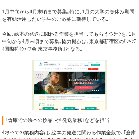
1月中旬から4月末頃まで募集｡特に､1月の大学の春休み期間
を有効活用したい学生のご応募に期待している｡
今回､絵本の発送に関わる作業を担当してもらうｲﾝﾀｰﾝを､1月
中旬から4月末頃まで募集｡協力拠点は､東京都新宿区の｢ｼｬﾝﾃ
ｨ国際ﾎﾞﾗﾝﾃｨｱ会 東京事務所｣となる｡
｢倉庫での絵本の検品｣や｢発送業務｣などを担当
ｲﾝﾀｰﾝでの業務内容は､絵本の発送に関わる作業全般で､｢倉庫