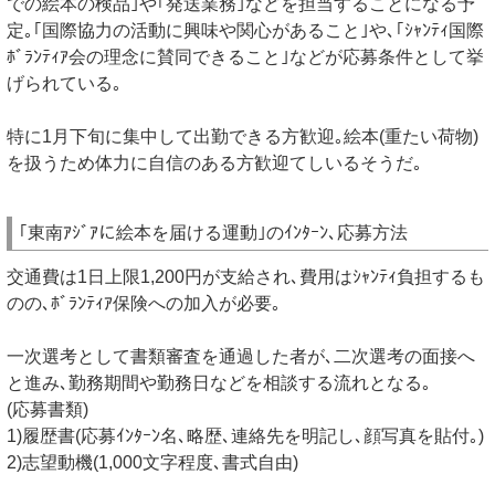
での絵本の検品｣や｢発送業務｣などを担当することになる予
定｡｢国際協力の活動に興味や関心があること｣や､｢ｼｬﾝﾃｨ国際
ﾎﾞﾗﾝﾃｨｱ会の理念に賛同できること｣などが応募条件として挙
げられている｡
特に1月下旬に集中して出勤できる方歓迎｡絵本(重たい荷物)
を扱うため体力に自信のある方歓迎てしいるそうだ｡
｢東南ｱｼﾞｱに絵本を届ける運動｣のｲﾝﾀｰﾝ､応募方法
交通費は1日上限1,200円が支給され､費用はｼｬﾝﾃｨ負担するも
のの､ﾎﾞﾗﾝﾃｨｱ保険への加入が必要｡
一次選考として書類審査を通過した者が､二次選考の面接へ
と進み､勤務期間や勤務日などを相談する流れとなる｡
(応募書類)
1)履歴書(応募ｲﾝﾀｰﾝ名､略歴､連絡先を明記し､顔写真を貼付｡)
2)志望動機(1,000文字程度､書式自由)