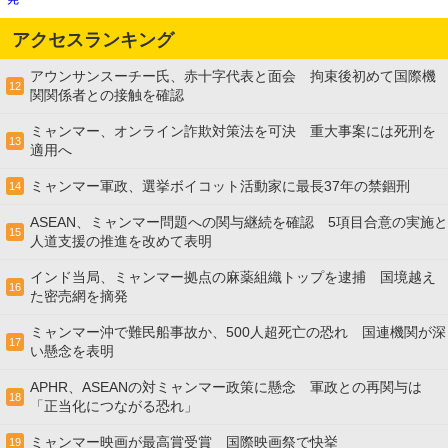
アクセスランキング
アウンサンスーチー氏、赤十字代表と面会 拘束後初めて国際機
12
関関係者との接触を確認
ミャンマー、オンライン詐欺対策法を可決 重大事案には死刑を
13
適用へ
ミャンマー軍政、選挙ボイコット活動家に最長37年の禁錮刑
14
ASEAN、ミャンマー問題への関与継続を確認 5項目合意の実施と
15
人道支援の推進を改めて表明
インド当局、ミャンマー拠点の麻薬組織トップを逮捕 国境越え
16
た密売網を摘発
ミャンマー沖で難民船事故か、500人超死亡の恐れ 国連機関が深
17
い懸念を表明
APHR、ASEANの対ミャンマー政策に懸念 軍政との再関与は
18
「正当化につながる恐れ」
ミャンマー映画が最高賞受賞 国際映画祭で快挙
19