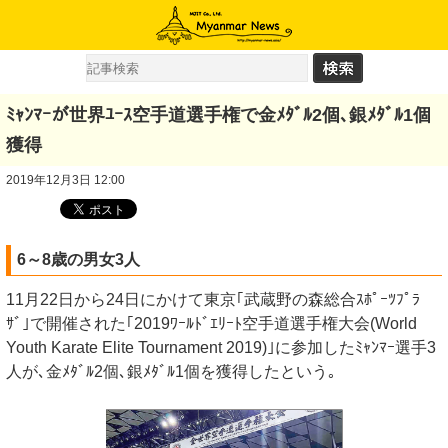
ﾐｬﾝﾏｰが世界ﾕｰｽ空手道選手権で金ﾒﾀﾞﾙ2個､銀ﾒﾀﾞﾙ1個
獲得
2019年12月3日 12:00
6～8歳の男女3人
11月22日から24日にかけて東京｢武蔵野の森総合ｽﾎﾟｰﾂﾌﾟﾗ
ｻﾞ｣で開催された｢2019ﾜｰﾙﾄﾞｴﾘｰﾄ空手道選手権大会(World
Youth Karate Elite Tournament 2019)｣に参加したﾐｬﾝﾏｰ選手3
人が､金ﾒﾀﾞﾙ2個､銀ﾒﾀﾞﾙ1個を獲得したという｡