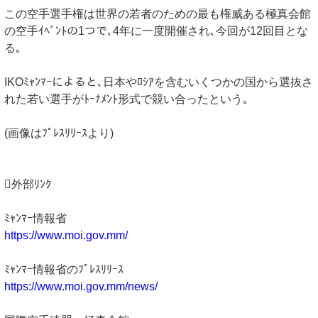
この空手選手権は世界の若者のための最も権威ある極真会館
の空手ｲﾍﾞﾝﾄの1つで､4年に一度開催され､今回が12回目とな
る｡
IKOﾐｬﾝﾏｰによると､日本やﾛｼｱを含むいくつかの国から選抜さ
れた若い選手がﾄｰﾅﾒﾝﾄ形式で競い合ったという｡
(画像はﾌﾟﾚｽﾘﾘｰｽより)
外部ﾘﾝｸ
ﾐｬﾝﾏｰ情報省
https://www.moi.gov.mm/
ﾐｬﾝﾏｰ情報省のﾌﾟﾚｽﾘﾘｰｽ
https://www.moi.gov.mm/news/