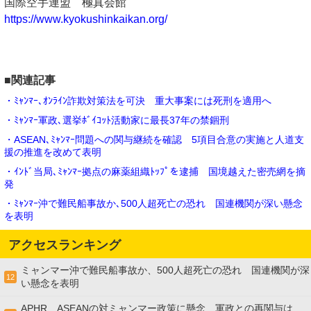
国際空手連盟 極真会館
https://www.kyokushinkaikan.org/
■関連記事
・ﾐｬﾝﾏｰ､ｵﾝﾗｲﾝ詐欺対策法を可決 重大事案には死刑を適用へ
・ﾐｬﾝﾏｰ軍政､選挙ﾎﾞｲｺｯﾄ活動家に最長37年の禁錮刑
・ASEAN､ﾐｬﾝﾏｰ問題への関与継続を確認 5項目合意の実施と人道支
援の推進を改めて表明
・ｲﾝﾄﾞ当局､ﾐｬﾝﾏｰ拠点の麻薬組織ﾄｯﾌﾟを逮捕 国境越えた密売網を摘
発
・ﾐｬﾝﾏｰ沖で難民船事故か､500人超死亡の恐れ 国連機関が深い懸念
を表明
アクセスランキング
ミャンマー沖で難民船事故か、500人超死亡の恐れ 国連機関が深
12
い懸念を表明
APHR、ASEANの対ミャンマー政策に懸念 軍政との再関与は