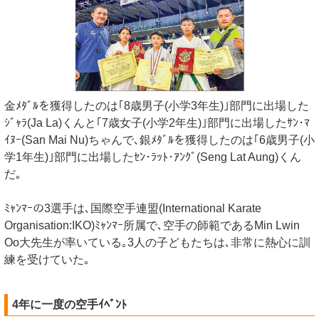
金ﾒﾀﾞﾙを獲得したのは｢8歳男子(小学3年生)｣部門に出場した
ｼﾞｬﾗ(Ja La)くんと｢7歳女子(小学2年生)｣部門に出場したｻﾝ･ﾏ
ｲﾇｰ(San Mai Nu)ちゃんで､銀ﾒﾀﾞﾙを獲得したのは｢6歳男子(小
学1年生)｣部門に出場したｾﾝ･ﾗｯﾄ･ｱﾝｸﾞ(Seng Lat Aung)くん
だ｡
ﾐｬﾝﾏｰの3選手は､国際空手連盟(International Karate
Organisation:IKO)ﾐｬﾝﾏｰ所属で､空手の師範であるMin Lwin
Oo大先生が率いている｡3人の子どもたちは､非常に熱心に訓
練を受けていた｡
4年に一度の空手ｲﾍﾞﾝﾄ