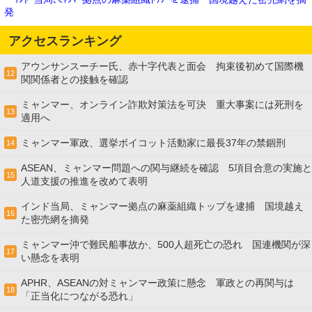
発
アクセスランキング
アウンサンスーチー氏、赤十字代表と面会 拘束後初めて国際機
12
関関係者との接触を確認
ミャンマー、オンライン詐欺対策法を可決 重大事案には死刑を
13
適用へ
ミャンマー軍政、選挙ボイコット活動家に最長37年の禁錮刑
14
ASEAN、ミャンマー問題への関与継続を確認 5項目合意の実施と
15
人道支援の推進を改めて表明
インド当局、ミャンマー拠点の麻薬組織トップを逮捕 国境越え
16
た密売網を摘発
ミャンマー沖で難民船事故か、500人超死亡の恐れ 国連機関が深
17
い懸念を表明
APHR、ASEANの対ミャンマー政策に懸念 軍政との再関与は
18
「正当化につながる恐れ」