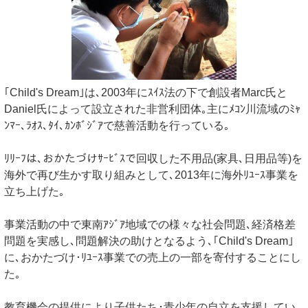
｢Child's Dream｣は､2003年にｽｲｽ法の下で創設者Marc氏と
Daniel氏によって設立された非営利団体｡主にﾒｺﾝ川流域のﾐｬ
ﾝﾏｰ､ﾗｵｽ､ﾀｲ､ｶﾝﾎﾞｼﾞｱで慈善活動を行っている｡
ﾘﾘｰﾌは､おかたづけｻｰﾋﾞｽで回収した不用品(家具､日用品等)を
海外で再び生かす取り組みとして､2013年に海外ﾘﾕｰｽ事業を
立ち上げた｡
事業活動の中で東南ｱｼﾞｱ地域での様々な社会問題､経済格差
問題を実感し､問題解決の助けとなるよう､｢Child's Dream｣
に､おかたづけ･ﾘﾕｰｽ事業での売上の一部を寄付することにし
た｡
教育機会の提供により子供たち･青少年の自立を支援してい