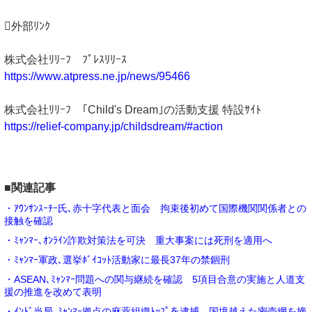
外部ﾘﾝｸ
株式会社ﾘﾘｰﾌ ﾌﾟﾚｽﾘﾘｰｽ
https://www.atpress.ne.jp/news/95466
株式会社ﾘﾘｰﾌ ｢Child's Dream｣の活動支援 特設ｻｲﾄ
https://relief-company.jp/childsdream/#action
■関連記事
・ｱｳﾝｻﾝｽｰﾁｰ氏､赤十字代表と面会 拘束後初めて国際機関関係者との
接触を確認
・ﾐｬﾝﾏｰ､ｵﾝﾗｲﾝ詐欺対策法を可決 重大事案には死刑を適用へ
・ﾐｬﾝﾏｰ軍政､選挙ﾎﾞｲｺｯﾄ活動家に最長37年の禁錮刑
・ASEAN､ﾐｬﾝﾏｰ問題への関与継続を確認 5項目合意の実施と人道支
援の推進を改めて表明
・ｲﾝﾄﾞ当局､ﾐｬﾝﾏｰ拠点の麻薬組織ﾄｯﾌﾟを逮捕 国境越えた密売網を摘