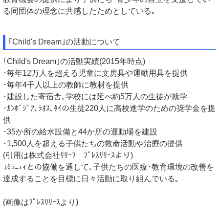
る同団体の理念に共感したためとしている｡
｢Child's Dream｣の活動について
｢Child's Dream｣の活動実績(2015年時点)
･毎年12万人を超える児童に文房具や運動用具を提供
･毎年4千人以上の教師に教材を提供
･建設した寄宿舎､学校には延べ約5万人の生徒が就学
･ｶﾝﾎﾞｼﾞｱ､ﾗｵｽ､ﾀｲの生徒220人に高校進学のための奨学金を提
供
･35か所の給水設備と44か所の運動場を建設
･1,500人を超える子供たちの救命活動や治療の提供
(引用は株式会社ﾘﾘｰﾌ ﾌﾟﾚｽﾘﾘｰｽより)
ｺﾐｭﾆﾃｨとの協働を通して､子供たちの医療･教育環境の改善を
達成することを目標に日々活動に取り組んでいる｡
(画像はﾌﾟﾚｽﾘﾘｰｽより)