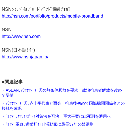
NSNのﾓﾊﾞｲﾙﾌﾞﾛｰﾄﾞﾊﾞﾝﾄﾞ機能詳細
http://nsn.com/portfolio/products/mobile-broadband
NSN
http://www.nsn.com
NSN(日本語ｻｲﾄ)
http://www.nsnjapan.jp/
■関連記事
・ASEAN､ｱｳﾝｻﾝｽｰﾁｰ氏の無条件釈放を要求 政治拘束者解放を改め
て要請
・ｱｳﾝｻﾝｽｰﾁｰ氏､赤十字代表と面会 拘束後初めて国際機関関係者との
接触を確認
・ﾐｬﾝﾏｰ､ｵﾝﾗｲﾝ詐欺対策法を可決 重大事案には死刑を適用へ
・ﾐｬﾝﾏｰ軍政､選挙ﾎﾞｲｺｯﾄ活動家に最長37年の禁錮刑