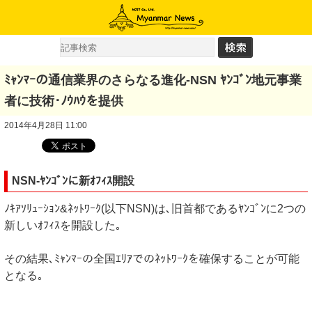
ﾐｬﾝﾏｰの通信業界のさらなる進化-NSN ﾔﾝｺﾞﾝ地元事業
者に技術･ﾉｳﾊｳを提供
2014年4月28日 11:00
NSN-ﾔﾝｺﾞﾝに新ｵﾌｨｽ開設
ﾉｷｱｿﾘｭｰｼｮﾝ&ﾈｯﾄﾜｰｸ(以下NSN)は､旧首都であるﾔﾝｺﾞﾝに2つの
新しいｵﾌｨｽを開設した｡
その結果､ﾐｬﾝﾏｰの全国ｴﾘｱでのﾈｯﾄﾜｰｸを確保することが可能
となる｡