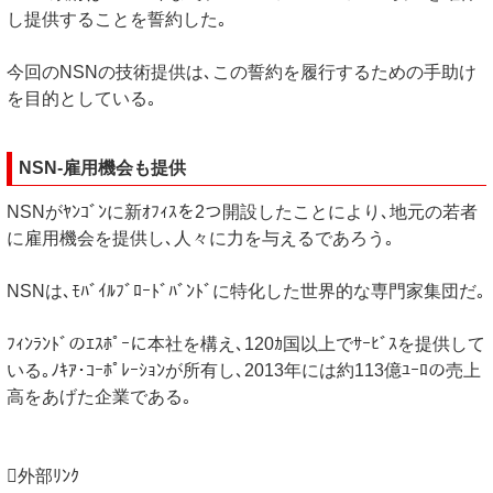
し提供することを誓約した｡
今回のNSNの技術提供は､この誓約を履行するための手助け
を目的としている｡
NSN-雇用機会も提供
NSNがﾔﾝｺﾞﾝに新ｵﾌｨｽを2つ開設したことにより､地元の若者
に雇用機会を提供し､人々に力を与えるであろう｡
NSNは､ﾓﾊﾞｲﾙﾌﾞﾛｰﾄﾞﾊﾞﾝﾄﾞに特化した世界的な専門家集団だ｡
ﾌｨﾝﾗﾝﾄﾞのｴｽﾎﾟｰに本社を構え､120ｶ国以上でｻｰﾋﾞｽを提供して
いる｡ﾉｷｱ･ｺｰﾎﾟﾚｰｼｮﾝが所有し､2013年には約113億ﾕｰﾛの売上
高をあげた企業である｡
外部ﾘﾝｸ