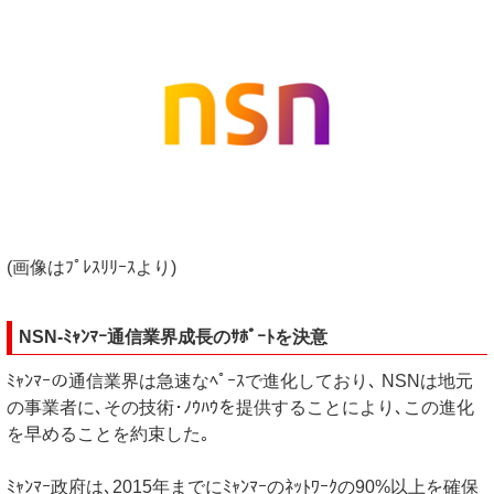
(画像はﾌﾟﾚｽﾘﾘｰｽより)
NSN-ﾐｬﾝﾏｰ通信業界成長のｻﾎﾟｰﾄを決意
ﾐｬﾝﾏｰの通信業界は急速なﾍﾟｰｽで進化しており､ NSNは地元
の事業者に､その技術･ﾉｳﾊｳを提供することにより､この進化
を早めることを約束した｡
ﾐｬﾝﾏｰ政府は､2015年までにﾐｬﾝﾏｰのﾈｯﾄﾜｰｸの90%以上を確保