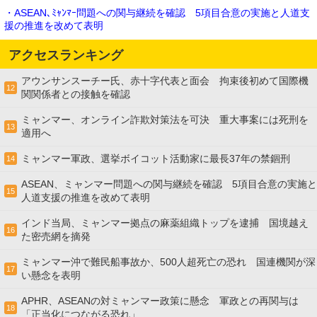
・ASEAN､ﾐｬﾝﾏｰ問題への関与継続を確認 5項目合意の実施と人道支
援の推進を改めて表明
アクセスランキング
アウンサンスーチー氏、赤十字代表と面会 拘束後初めて国際機
12
関関係者との接触を確認
ミャンマー、オンライン詐欺対策法を可決 重大事案には死刑を
13
適用へ
ミャンマー軍政、選挙ボイコット活動家に最長37年の禁錮刑
14
ASEAN、ミャンマー問題への関与継続を確認 5項目合意の実施と
15
人道支援の推進を改めて表明
インド当局、ミャンマー拠点の麻薬組織トップを逮捕 国境越え
16
た密売網を摘発
ミャンマー沖で難民船事故か、500人超死亡の恐れ 国連機関が深
17
い懸念を表明
APHR、ASEANの対ミャンマー政策に懸念 軍政との再関与は
18
「正当化につながる恐れ」