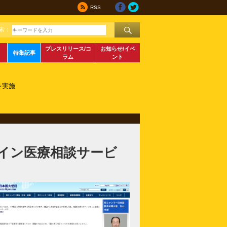
RSS
索：
プレスリリース/コ
お知らせ/イベ
特集記事
ラム
ント
を実施
イン医療相談サービ