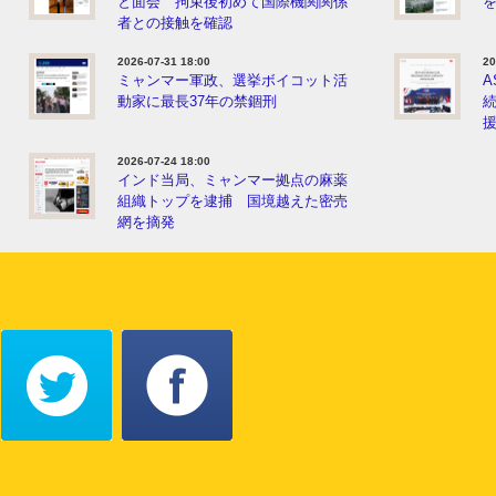
と面会 拘束後初めて国際機関関係
者との接触を確認
2026-07-31 18:00
20
ミャンマー軍政、選挙ボイコット活
A
動家に最長37年の禁錮刑
2026-07-24 18:00
インド当局、ミャンマー拠点の麻薬
組織トップを逮捕 国境越えた密売
網を摘発