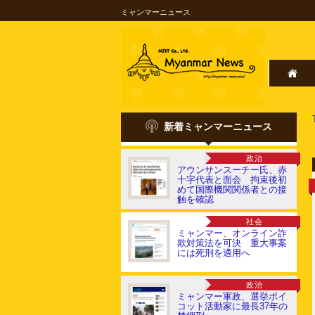
ミャンマーニュース
新着ミャンマーニュース
政治
アウンサンスーチー氏、赤
十字代表と面会 拘束後初
めて国際機関関係者との接
触を確認
社会
ミャンマー、オンライン詐
欺対策法を可決 重大事案
には死刑を適用へ
政治
ミャンマー軍政、選挙ボイ
コット活動家に最長37年の