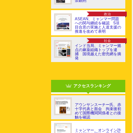
禁錮刑
政治
ASEAN、ミャンマー問題
への関与継続を確認 5項
目合意の実施と人道支援の
推進を改めて表明
社会
インド当局、ミャンマー拠
点の麻薬組織トップを逮
捕 国境越えた密売網を摘
発
アクセスランキング
アウンサンスーチー氏、赤
十字代表と面会 拘束後初
めて国際機関関係者との接
触を確認
ミャンマー、オンライン詐