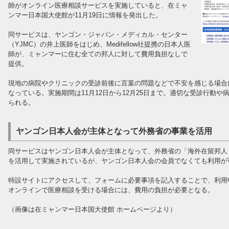
師がオンライン医療相談サービスを実施していると、在ミャ
ンマー日本国大使館が11月19日に情報を発出した。
同サービスは、ヤンゴン・ジャパン・メディカル・センター
（YJMC）の井上医師をはじめ、Medifellow社提携の日本人医
師が、ミャンマーに住む全ての邦人に対して費用負担なしで
提供。
現地の病院やクリニックの受診前後に言葉の問題などで不安を感じる場合
なっている。実施期間は11月12日から12月25日まで。適切な受診行動
られる。
ヤンゴン日本人会が主体となって外務省の事業を活用
同サービスはヤンゴン日本人会が主体となって、外務省の「海外在留邦人
を活用して実施されているが、ヤンゴン日本人会の会員でなくても利用が
特設サイトにアクセスして、フォームに必要事項を記入することで、利用申
オンラインで医療相談を受ける場合には、費用の負担が必要となる。
（画像は在ミャンマー日本国大使館 ホームページより）