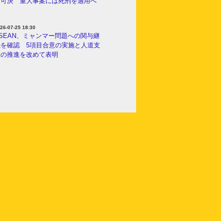
を可決 重大事案には死刑を適用へ
26-07-25 18:30
SEAN、ミャンマー問題への関与継
続を確認 5項目合意の実施と人道支
援の推進を改めて表明