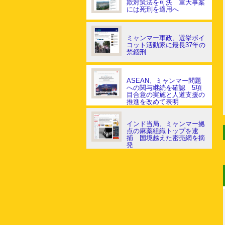
欺対策法を可決 重大事案
には死刑を適用へ
ミャンマー軍政、選挙ボイ
コット活動家に最長37年の
禁錮刑
ASEAN、ミャンマー問題
への関与継続を確認 5項
目合意の実施と人道支援の
推進を改めて表明
インド当局、ミャンマー拠
点の麻薬組織トップを逮
捕 国境越えた密売網を摘
発