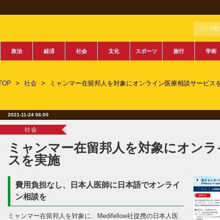
ワード検
政治
経済
社会
文化
スポーツ
旅行
学術
TOP
>
社会
>
ミャンマー在留邦人を対象にオンライン医療相談サービス
2021-11-24 06:00
社会
ミャンマー在留邦人を対象にオンラ
スを実施
費用負担なし、日本人医師に日本語でオンライ
ン相談を
ミャンマー在留邦人を対象に、Medifellow社提携の日本人医