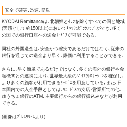
安全で確実､迅速､簡単
KYODAI Remittanceは､北朝鮮とｲﾗﾝを除くすべての国と地域
(実績として約150以上)においてｷｬｯｼｭﾋﾟｯｸｱｯﾌﾟができ､多く
の国での銀行口座への送金ｻｰﾋﾞｽが可能である｡
同社の外国送金は､安全かつ確実であるだけではなく､従来の
銀行を通じての送金より早く､廉価に利用することができる｡
さらに､早く簡単であるだけではなく､多くの海外の銀行や金
融機関との連携により､世界最大級のﾍﾟｲｱｳﾄﾛｹｰｼｮﾝを確保し､
より多くの顧客が利用できるｻｰﾋﾞｽを用意している｡また､日
本国内での入金手段としては､ｳﾆｰﾄﾞｽの支店･営業所での他､
ゆうちょ銀行のATM､主要銀行からの銀行振込みなどが利用
できる｡
(画像はﾌﾟﾚｽﾘﾘｰｽより)