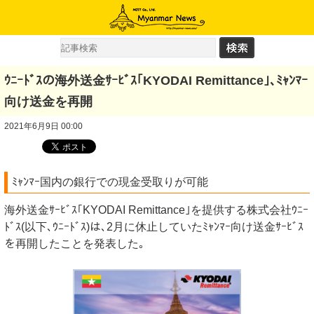
ｳﾆｰﾄﾞｽの海外送金ｻｰﾋﾞｽ｢KYODAI Remittance｣､ﾐｬﾝﾏｰ
向け送金を再開
2021年6月9日 00:00
ﾐｬﾝﾏｰ国内の銀行での現金受取りが可能
海外送金ｻｰﾋﾞｽ｢KYODAI Remittance｣を提供する株式会社ｳﾆｰ
ﾄﾞｽ(以下､ｳﾆｰﾄﾞｽ)は､2月に休止していたﾐｬﾝﾏｰ向け送金ｻｰﾋﾞｽ
を再開したことを発表した｡