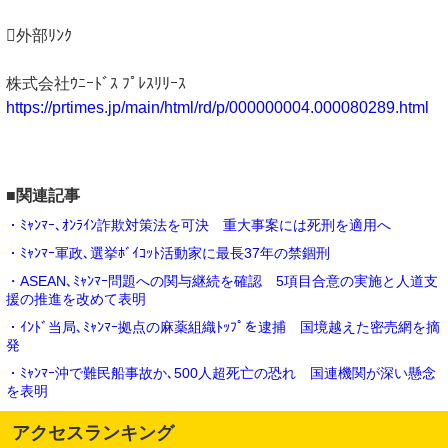
外部ﾘﾝｸ
株式会社ｳﾆｰﾄﾞｽ ﾌﾟﾚｽﾘﾘｰｽ
https://prtimes.jp/main/html/rd/p/000000004.000080289.html
■関連記事
・ﾐｬﾝﾏｰ､ｵﾝﾗｲﾝ詐欺対策法を可決 重大事案には死刑を適用へ
・ﾐｬﾝﾏｰ軍政､選挙ﾎﾞｲｺｯﾄ活動家に最長37年の禁錮刑
・ASEAN､ﾐｬﾝﾏｰ問題への関与継続を確認 5項目合意の実施と人道支
援の推進を改めて表明
・ｲﾝﾄﾞ当局､ﾐｬﾝﾏｰ拠点の麻薬組織ﾄｯﾌﾟを逮捕 国境越えた密売網を摘
発
・ﾐｬﾝﾏｰ沖で難民船事故か､500人超死亡の恐れ 国連機関が深い懸念
を表明
アクセスランキング