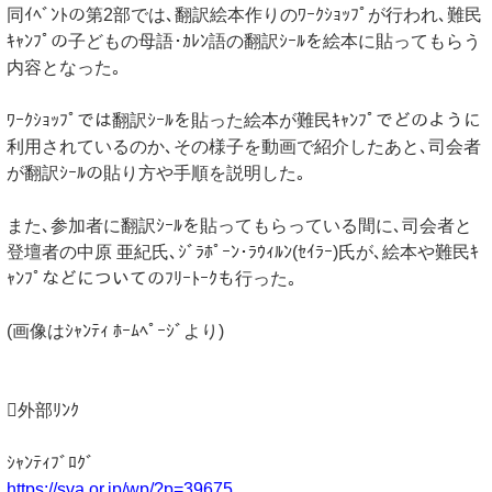
同ｲﾍﾞﾝﾄの第2部では､翻訳絵本作りのﾜｰｸｼｮｯﾌﾟが行われ､難民
ｷｬﾝﾌﾟの子どもの母語･ｶﾚﾝ語の翻訳ｼｰﾙを絵本に貼ってもらう
内容となった｡
ﾜｰｸｼｮｯﾌﾟでは翻訳ｼｰﾙを貼った絵本が難民ｷｬﾝﾌﾟでどのように
利用されているのか､その様子を動画で紹介したあと､司会者
が翻訳ｼｰﾙの貼り方や手順を説明した｡
また､参加者に翻訳ｼｰﾙを貼ってもらっている間に､司会者と
登壇者の中原 亜紀氏､ｼﾞﾗﾎﾟｰﾝ･ﾗｳｨﾙﾝ(ｾｲﾗｰ)氏が､絵本や難民ｷ
ｬﾝﾌﾟなどについてのﾌﾘｰﾄｰｸも行った｡
(画像はｼｬﾝﾃｨ ﾎｰﾑﾍﾟｰｼﾞより)
外部ﾘﾝｸ
ｼｬﾝﾃｨﾌﾞﾛｸﾞ
https://sva.or.jp/wp/?p=39675