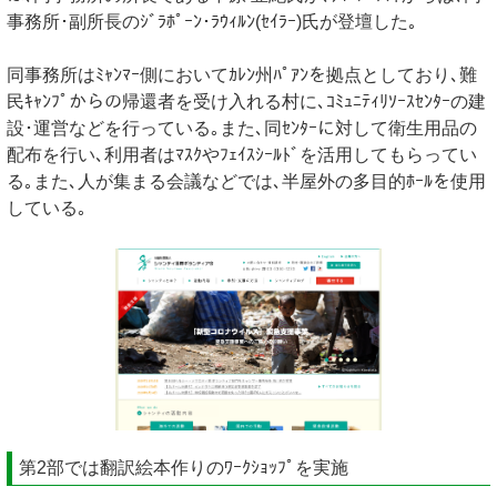
事務所･副所長のｼﾞﾗﾎﾟｰﾝ･ﾗｳｨﾙﾝ(ｾｲﾗｰ)氏が登壇した｡
同事務所はﾐｬﾝﾏｰ側においてｶﾚﾝ州ﾊﾟｱﾝを拠点としており､難
民ｷｬﾝﾌﾟからの帰還者を受け入れる村に､ｺﾐｭﾆﾃｨﾘｿｰｽｾﾝﾀｰの建
設･運営などを行っている｡また､同ｾﾝﾀｰに対して衛生用品の
配布を行い､利用者はﾏｽｸやﾌｪｲｽｼｰﾙﾄﾞを活用してもらってい
る｡また､人が集まる会議などでは､半屋外の多目的ﾎｰﾙを使用
している｡
第2部では翻訳絵本作りのﾜｰｸｼｮｯﾌﾟを実施