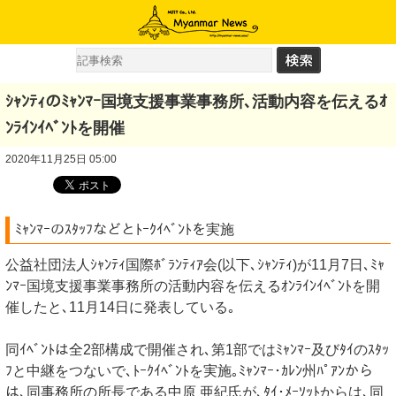
ｼｬﾝﾃｨのﾐｬﾝﾏｰ国境支援事業事務所､活動内容を伝えるｵ
ﾝﾗｲﾝｲﾍﾞﾝﾄを開催
2020年11月25日 05:00
ﾐｬﾝﾏｰのｽﾀｯﾌなどとﾄｰｸｲﾍﾞﾝﾄを実施
公益社団法人ｼｬﾝﾃｨ国際ﾎﾞﾗﾝﾃｨｱ会(以下､ｼｬﾝﾃｨ)が11月7日､ﾐｬ
ﾝﾏｰ国境支援事業事務所の活動内容を伝えるｵﾝﾗｲﾝｲﾍﾞﾝﾄを開
催したと､11月14日に発表している｡
同ｲﾍﾞﾝﾄは全2部構成で開催され､第1部ではﾐｬﾝﾏｰ及びﾀｲのｽﾀｯ
ﾌと中継をつないで､ﾄｰｸｲﾍﾞﾝﾄを実施｡ﾐｬﾝﾏｰ･ｶﾚﾝ州ﾊﾟｱﾝから
は､同事務所の所長である中原 亜紀氏が､ﾀｲ･ﾒｰｿｯﾄからは､同