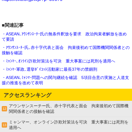
■関連記事
・ASEAN､ｱｳﾝｻﾝｽｰﾁｰ氏の無条件釈放を要求 政治拘束者解放を改め
て要請
・ｱｳﾝｻﾝｽｰﾁｰ氏､赤十字代表と面会 拘束後初めて国際機関関係者との
接触を確認
・ﾐｬﾝﾏｰ､ｵﾝﾗｲﾝ詐欺対策法を可決 重大事案には死刑を適用へ
・ﾐｬﾝﾏｰ軍政､選挙ﾎﾞｲｺｯﾄ活動家に最長37年の禁錮刑
・ASEAN､ﾐｬﾝﾏｰ問題への関与継続を確認 5項目合意の実施と人道支
援の推進を改めて表明
アクセスランキング
アウンサンスーチー氏、赤十字代表と面会 拘束後初めて国際機
12
関関係者との接触を確認
ミャンマー、オンライン詐欺対策法を可決 重大事案には死刑を
13
適用へ