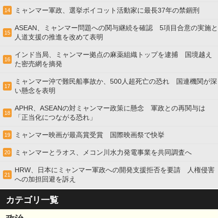
ミャンマー軍政、選挙ボイコット活動家に最長37年の禁錮刑
14
ASEAN、ミャンマー問題への関与継続を確認 5項目合意の実施と
15
人道支援の推進を改めて表明
インド当局、ミャンマー拠点の麻薬組織トップを逮捕 国境越え
16
た密売網を摘発
ミャンマー沖で難民船事故か、500人超死亡の恐れ 国連機関が深
17
い懸念を表明
APHR、ASEANの対ミャンマー政策に懸念 軍政との再関与は
18
「正当化につながる恐れ」
ミャンマー映画が最高賞受賞 国際映画祭で快挙
19
ミャンマーとラオス、メコン川水力発電事業を共同調査へ
20
HRW、日本にミャンマー軍政への開発支援拒否を要請 人権侵害
21
への加担回避を訴え
カテゴリ一覧