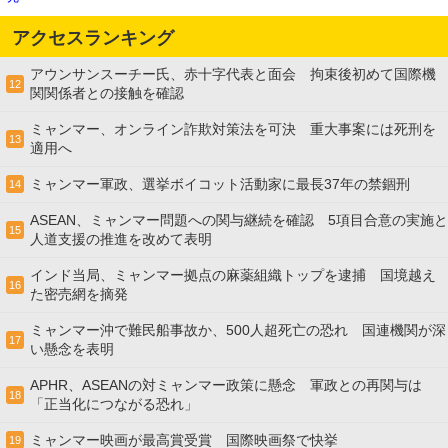
アクセスランキング
アウンサンスーチー氏、赤十字代表と面会 拘束後初めて国際機
12
関関係者との接触を確認
ミャンマー、オンライン詐欺対策法を可決 重大事案には死刑を
13
適用へ
ミャンマー軍政、選挙ボイコット活動家に最長37年の禁錮刑
14
ASEAN、ミャンマー問題への関与継続を確認 5項目合意の実施と
15
人道支援の推進を改めて表明
インド当局、ミャンマー拠点の麻薬組織トップを逮捕 国境越え
16
た密売網を摘発
ミャンマー沖で難民船事故か、500人超死亡の恐れ 国連機関が深
17
い懸念を表明
APHR、ASEANの対ミャンマー政策に懸念 軍政との再関与は
18
「正当化につながる恐れ」
ミャンマー映画が最高賞受賞 国際映画祭で快挙
19