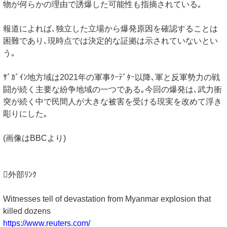
物が何らかの理由で誘爆した可能性も指摘されている｡
報道によれば､独立した立場から爆発原因を確認することは
困難であり､現時点では決定的な証拠は示されていないとい
う｡
ｻﾞｶﾞｲﾝ地方域は2021年の軍事ｸｰﾃﾞﾀｰ以降､軍と反軍勢力の戦
闘が続く主要な紛争地域の一つである｡今回の爆発は､武力衝
突が続く中で民間人が大きな被害を受ける現実を改めて浮き
彫りにした｡
(画像はBBCより)
外部ﾘﾝｸ
Witnesses tell of devastation from Myanmar explosion that
killed dozens
https://www.reuters.com/