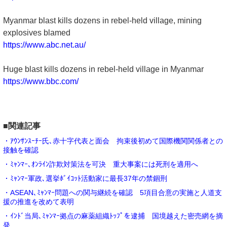
Myanmar blast kills dozens in rebel-held village, mining
explosives blamed
https://www.abc.net.au/
Huge blast kills dozens in rebel-held village in Myanmar
https://www.bbc.com/
■関連記事
・ｱｳﾝｻﾝｽｰﾁｰ氏､赤十字代表と面会 拘束後初めて国際機関関係者との
接触を確認
・ﾐｬﾝﾏｰ､ｵﾝﾗｲﾝ詐欺対策法を可決 重大事案には死刑を適用へ
・ﾐｬﾝﾏｰ軍政､選挙ﾎﾞｲｺｯﾄ活動家に最長37年の禁錮刑
・ASEAN､ﾐｬﾝﾏｰ問題への関与継続を確認 5項目合意の実施と人道支
援の推進を改めて表明
・ｲﾝﾄﾞ当局､ﾐｬﾝﾏｰ拠点の麻薬組織ﾄｯﾌﾟを逮捕 国境越えた密売網を摘
発