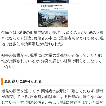
住民らは､爆発の衝撃で家屋が倒壊し､多くの人が瓦礫の下敷
きになったと証言｡負傷者の中には重傷者も含まれており､現
地では救助や治療活動が続けられた｡
被害の規模から､現場には大量の爆発物が存在していた可能
性が指摘されているが､爆発の詳しい経緯は明らかになって
いない｡
原因巡り見解分かれる
爆発の原因を巡っては､関係者の説明が一致しておらず､情報
が錯綜している｡反軍勢力側は軍による攻撃の可能性を示唆
している一方､別の関係者からは､現場に保管されていた爆発