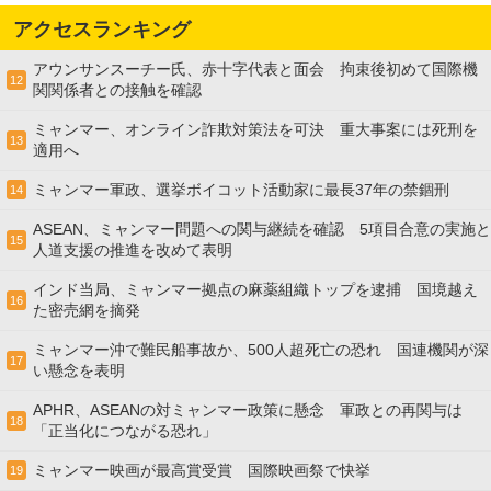
アクセスランキング
アウンサンスーチー氏、赤十字代表と面会 拘束後初めて国際機
12
関関係者との接触を確認
ミャンマー、オンライン詐欺対策法を可決 重大事案には死刑を
13
適用へ
ミャンマー軍政、選挙ボイコット活動家に最長37年の禁錮刑
14
ASEAN、ミャンマー問題への関与継続を確認 5項目合意の実施と
15
人道支援の推進を改めて表明
インド当局、ミャンマー拠点の麻薬組織トップを逮捕 国境越え
16
た密売網を摘発
ミャンマー沖で難民船事故か、500人超死亡の恐れ 国連機関が深
17
い懸念を表明
APHR、ASEANの対ミャンマー政策に懸念 軍政との再関与は
18
「正当化につながる恐れ」
ミャンマー映画が最高賞受賞 国際映画祭で快挙
19