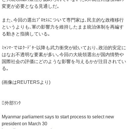
変更が必要となる見通しだ｡
また､今回の選出ﾌﾟﾛｾｽについて専門家は､民主的な政権移行
というよりも､軍の影響力を維持したまま統治体制を再編す
る動きと指摘している｡
ﾐｬﾝﾏｰではｸｰﾃﾞﾀｰ以降も武力衝突が続いており､政治的安定に
はなお不透明な要素が多い｡今回の大統領選出が国内情勢や
国際社会の評価にどのような影響を与えるかが注目されてい
る｡
(画像はREUTERSより)
外部ﾘﾝｸ
Myanmar parliament says to start process to select new
president on March 30