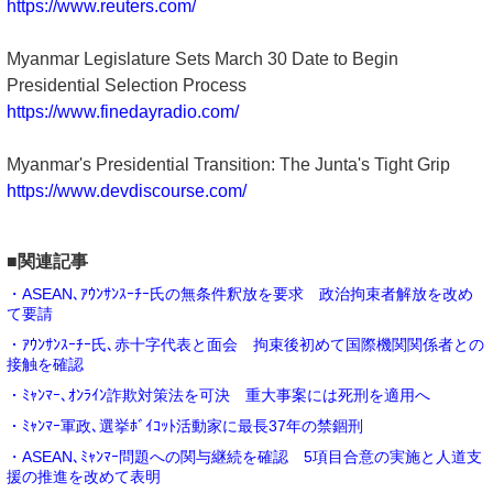
https://www.reuters.com/
Myanmar Legislature Sets March 30 Date to Begin
Presidential Selection Process
https://www.finedayradio.com/
Myanmar's Presidential Transition: The Junta's Tight Grip
https://www.devdiscourse.com/
■関連記事
・ASEAN､ｱｳﾝｻﾝｽｰﾁｰ氏の無条件釈放を要求 政治拘束者解放を改め
て要請
・ｱｳﾝｻﾝｽｰﾁｰ氏､赤十字代表と面会 拘束後初めて国際機関関係者との
接触を確認
・ﾐｬﾝﾏｰ､ｵﾝﾗｲﾝ詐欺対策法を可決 重大事案には死刑を適用へ
・ﾐｬﾝﾏｰ軍政､選挙ﾎﾞｲｺｯﾄ活動家に最長37年の禁錮刑
・ASEAN､ﾐｬﾝﾏｰ問題への関与継続を確認 5項目合意の実施と人道支
援の推進を改めて表明