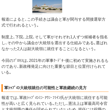
報道によると､この手続きは議会と軍が関与する間接選挙方
式で行われるという｡
制度上､下院､上院､そして軍がそれぞれ1人ずつ候補者を指名
し､その中から議会が大統領を選出する仕組みである｡選ばれ
なかった2人は副大統領に就任することになるという｡
今回のﾌﾟﾛｾｽは､2021年の軍事ｸｰﾃﾞﾀｰ後に初めて実施されるも
のであり､新政権発足に向けた重要な節目と位置付けられて
いる｡
軍ﾄｯﾌﾟの大統領就任の可能性と軍政継続の見方
報道では､軍政ﾄｯﾌﾟのﾐﾝ･ｱｳﾝ･ﾌﾗｲﾝ氏が大統領に就任する可能
性が高いと広く見られている｡ただし､憲法上は軍最高司令官
と大統領職の兼任が認められていないため､就任には役職の