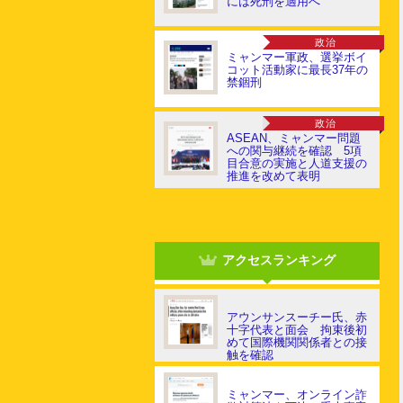
には死刑を適用へ
政治
ミャンマー軍政、選挙ボイ
コット活動家に最長37年の
禁錮刑
政治
ASEAN、ミャンマー問題
への関与継続を確認 5項
目合意の実施と人道支援の
推進を改めて表明
アクセスランキング
アウンサンスーチー氏、赤
十字代表と面会 拘束後初
めて国際機関関係者との接
触を確認
ミャンマー、オンライン詐