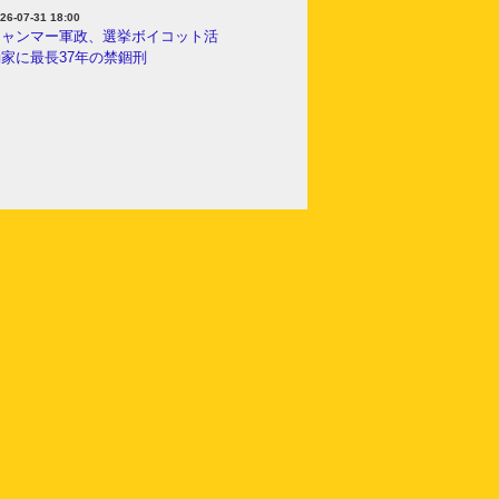
26-07-31 18:00
ミャンマー軍政、選挙ボイコット活
家に最長37年の禁錮刑