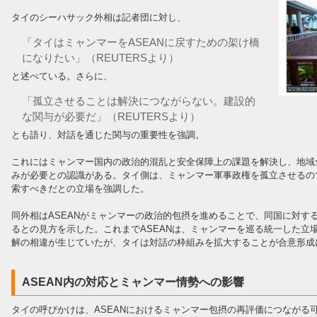
タイのシーハサック外相は記者団に対し、
「タイはミャンマーをASEANに戻すための架け橋
になりたい」（REUTERSより）
と述べている。さらに、
「孤立させることは解決につながらない。建設的
な関与が必要だ」（REUTERSより）
とも語り、対話を通じた関与の重要性を強調。
これにはミャンマー国内の政治的混乱と安全保障上の課題を解決し、地域
みが必要との認識がある。タイ側は、ミャンマー軍事政権を孤立させるの
索すべきだとの立場を強調した。
同外相はASEANがミャンマーの政治的包摂を進めることで、同国に対す
るとの見方を示した。これまでASEANは、ミャンマーを巡る統一した立
解の相違が生じていたが、タイは対話の枠組みを拡大することが合意形成
ASEAN内の対応とミャンマー情勢への影響
タイの呼びかけは、ASEANにおけるミャンマー包摂の再評価につながる可