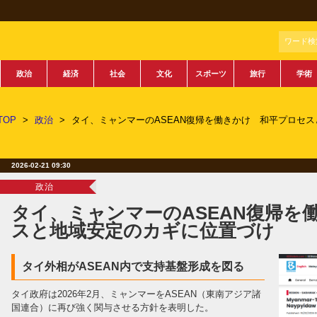
ワード検
政治
経済
社会
文化
スポーツ
旅行
学術
TOP
>
政治
>
タイ、ミャンマーのASEAN復帰を働きかけ 和平プロセ
2026-02-21 09:30
政治
タイ、ミャンマーのASEAN復帰を
スと地域安定のカギに位置づけ
タイ外相がASEAN内で支持基盤形成を図る
タイ政府は2026年2月、ミャンマーをASEAN（東南アジア諸
国連合）に再び強く関与させる方針を表明した。