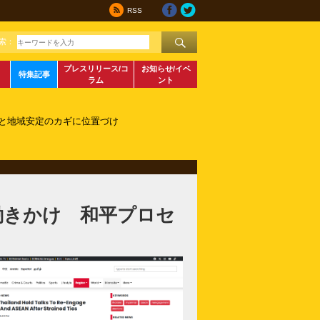
RSS
索：
プレスリリース/コ
お知らせ/イベ
特集記事
ラム
ント
スと地域安定のカギに位置づけ
働きかけ 和平プロセ