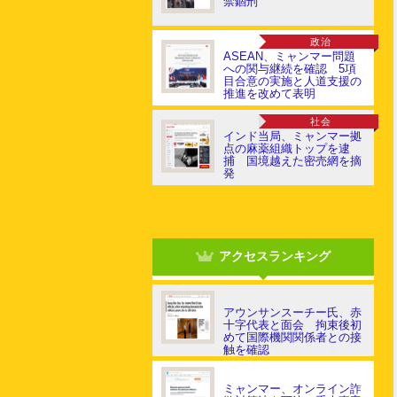
禁錮刑
政治
ASEAN、ミャンマー問題
への関与継続を確認 5項
目合意の実施と人道支援の
推進を改めて表明
社会
インド当局、ミャンマー拠
点の麻薬組織トップを逮
捕 国境越えた密売網を摘
発
アクセスランキング
アウンサンスーチー氏、赤
十字代表と面会 拘束後初
めて国際機関関係者との接
触を確認
ミャンマー、オンライン詐