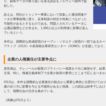
り、顧客データの取り扱いを巡る訴訟をノルウェー国内で提
起した。
訴えは、同社がミャンマー事業において収集した通信関連デ
ータが軍事政権に渡り、反体制派の特定や拘束につながった
可能性があるとするものである。問題とされているデータに
は通話履歴などが含まれ、1,000人以上の利用者に影響が及ん
でいるという。
本件は、国際的な助成財団のオープン・ソサエティ財団の一部であるオー
アティブ（OSJI）や多国籍企業研究センター（SOMO）が支援してお
企業の人権責任が主要争点に
原告側は、テレノールが顧客のプライバシー保護を十分に確保せず、結果
主張。特に、権威主義体制下で企業が政府の要求にどこまで応じるべきか
OSJIは、本件を国際的な企業責任の観点から重要な事例と位置付けてお
慮の在り方に影響を与える可能性があると指摘。この訴訟は紛争下におけ
して、国際社会の注目を集めている。
（画像はOSJIより）