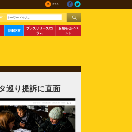
RSS
索：
プレスリリース/コ
お知らせ/イベ
特集記事
ラム
ント
タ巡り提訴に直面