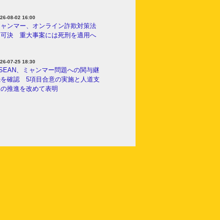
26-08-02 16:00
ミャンマー、オンライン詐欺対策法
を可決 重大事案には死刑を適用へ
26-07-25 18:30
SEAN、ミャンマー問題への関与継
続を確認 5項目合意の実施と人道支
援の推進を改めて表明