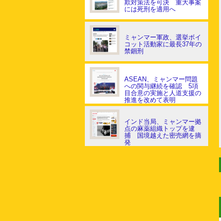
欺対策法を可決 重大事案
には死刑を適用へ
ミャンマー軍政、選挙ボイ
コット活動家に最長37年の
禁錮刑
ASEAN、ミャンマー問題
への関与継続を確認 5項
目合意の実施と人道支援の
推進を改めて表明
インド当局、ミャンマー拠
点の麻薬組織トップを逮
捕 国境越えた密売網を摘
発