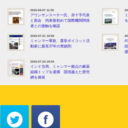
2026-08-07 11:00
20
アウンサンスーチー氏、赤十字代表
と面会 拘束後初めて国際機関関係
者との接触を確認
2026-07-31 18:00
20
ミャンマー軍政、選挙ボイコット活
A
動家に最長37年の禁錮刑
2026-07-24 18:00
インド当局、ミャンマー拠点の麻薬
組織トップを逮捕 国境越えた密売
網を摘発