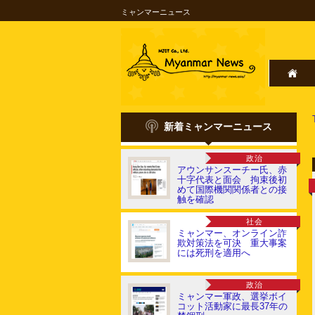
ミャンマーニュース
新着ミャンマーニュース
政治
アウンサンスーチー氏、赤
十字代表と面会 拘束後初
めて国際機関関係者との接
触を確認
社会
ミャンマー、オンライン詐
欺対策法を可決 重大事案
には死刑を適用へ
政治
ミャンマー軍政、選挙ボイ
コット活動家に最長37年の