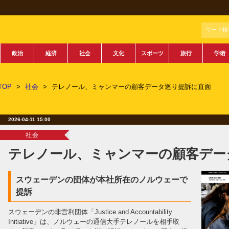
ワード検
政治
経済
社会
文化
スポーツ
旅行
学術
TOP
>
社会
>
テレノール、ミャンマーの顧客データ巡り提訴に直面
2026-04-11 15:00
社会
テレノール、ミャンマーの顧客デー
スウェーデンの団体が本社所在のノルウェーで
提訴
スウェーデンの非営利団体「Justice and Accountability
Initiative」は、ノルウェーの通信大手テレノールを相手取