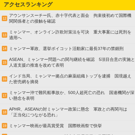
アクセスランキング
アウンサンスーチー氏、赤十字代表と面会 拘束後初めて国際機
12
関関係者との接触を確認
ミャンマー、オンライン詐欺対策法を可決 重大事案には死刑を
13
適用へ
ミャンマー軍政、選挙ボイコット活動家に最長37年の禁錮刑
14
ASEAN、ミャンマー問題への関与継続を確認 5項目合意の実施と
15
人道支援の推進を改めて表明
インド当局、ミャンマー拠点の麻薬組織トップを逮捕 国境越え
16
た密売網を摘発
ミャンマー沖で難民船事故か、500人超死亡の恐れ 国連機関が深
17
い懸念を表明
APHR、ASEANの対ミャンマー政策に懸念 軍政との再関与は
18
「正当化につながる恐れ」
ミャンマー映画が最高賞受賞 国際映画祭で快挙
19