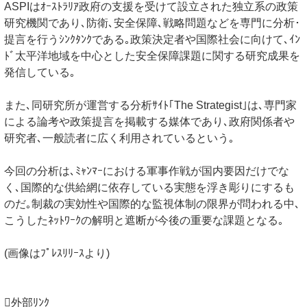
ASPIはｵｰｽﾄﾗﾘｱ政府の支援を受けて設立された独立系の政策
研究機関であり､防衛､安全保障､戦略問題などを専門に分析･
提言を行うｼﾝｸﾀﾝｸである｡政策決定者や国際社会に向けて､ｲﾝ
ﾄﾞ太平洋地域を中心とした安全保障課題に関する研究成果を
発信している｡
また､同研究所が運営する分析ｻｲﾄ｢The Strategist｣は､専門家
による論考や政策提言を掲載する媒体であり､政府関係者や
研究者､一般読者に広く利用されているという｡
今回の分析は､ﾐｬﾝﾏｰにおける軍事作戦が国内要因だけでな
く､国際的な供給網に依存している実態を浮き彫りにするも
のだ｡制裁の実効性や国際的な監視体制の限界が問われる中､
こうしたﾈｯﾄﾜｰｸの解明と遮断が今後の重要な課題となる｡
(画像はﾌﾟﾚｽﾘﾘｰｽより)
外部ﾘﾝｸ