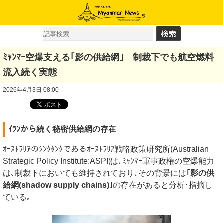
ﾐｬﾝﾏｰ空爆支える｢影の供給網｣ 制裁下でも航空燃料
流入続く実態
2026年4月3日 08:00
ｲﾗﾝから続く秘密供給網の存在
ｵｰｽﾄﾗﾘｱのｼﾝｸﾀﾝｸであるｵｰｽﾄﾗﾘｱ戦略政策研究所(Australian
Strategic Policy Institute:ASPI)は､ﾐｬﾝﾏｰ軍事政権の空爆能力
は､制裁下においても維持されており､その背景には
｢影の供
給網(shadow supply chains)｣
の存在があると分析･指摘し
ている｡