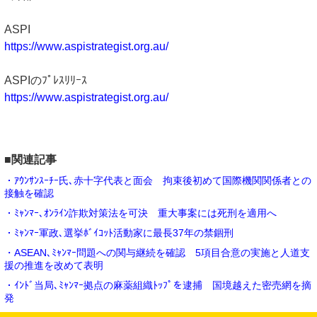
ASPI
https://www.aspistrategist.org.au/
ASPIのﾌﾟﾚｽﾘﾘｰｽ
https://www.aspistrategist.org.au/
■関連記事
・ｱｳﾝｻﾝｽｰﾁｰ氏､赤十字代表と面会 拘束後初めて国際機関関係者との
接触を確認
・ﾐｬﾝﾏｰ､ｵﾝﾗｲﾝ詐欺対策法を可決 重大事案には死刑を適用へ
・ﾐｬﾝﾏｰ軍政､選挙ﾎﾞｲｺｯﾄ活動家に最長37年の禁錮刑
・ASEAN､ﾐｬﾝﾏｰ問題への関与継続を確認 5項目合意の実施と人道支
援の推進を改めて表明
・ｲﾝﾄﾞ当局､ﾐｬﾝﾏｰ拠点の麻薬組織ﾄｯﾌﾟを逮捕 国境越えた密売網を摘
発