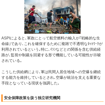
ASPIによると､軍政にとって航空燃料の輸入が｢戦略的な生
命線｣であり､これを確保するために複雑で不透明なﾈｯﾄﾜｰｸが
利用されているという｡特に､ｲﾗﾝなどとの関係を含む供給経
路が､監視や制裁を回避する形で機能している可能性が示唆
されている｡
こうした供給網により､軍は民間人居住地域への空爆を継続
する能力を維持しているとされ､空爆が統治を支える重要な
手段となっている現状を強調した｡
安全保障政策を扱う独立研究機関