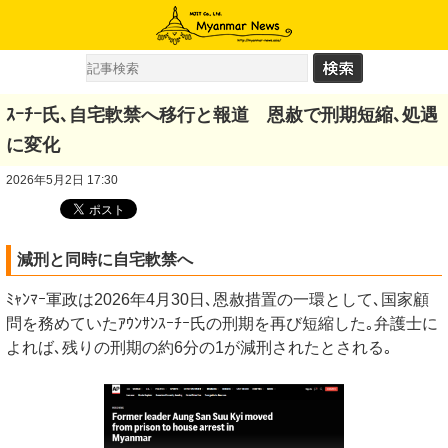
ｽｰﾁｰ氏､自宅軟禁へ移行と報道 恩赦で刑期短縮､処遇
に変化
2026年5月2日 17:30
減刑と同時に自宅軟禁へ
ﾐｬﾝﾏｰ軍政は2026年4月30日､恩赦措置の一環として､国家顧
問を務めていたｱｳﾝｻﾝｽｰﾁｰ氏の刑期を再び短縮した｡弁護士に
よれば､残りの刑期の約6分の1が減刑されたとされる｡