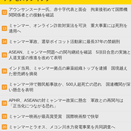
アウンサンスーチー氏、赤十字代表と面会 拘束後初めて国際機
12
関関係者との接触を確認
ミャンマー、オンライン詐欺対策法を可決 重大事案には死刑を
13
適用へ
ミャンマー軍政、選挙ボイコット活動家に最長37年の禁錮刑
14
ASEAN、ミャンマー問題への関与継続を確認 5項目合意の実施と
15
人道支援の推進を改めて表明
インド当局、ミャンマー拠点の麻薬組織トップを逮捕 国境越え
16
た密売網を摘発
ミャンマー沖で難民船事故か、500人超死亡の恐れ 国連機関が深
17
い懸念を表明
APHR、ASEANの対ミャンマー政策に懸念 軍政との再関与は
18
「正当化につながる恐れ」
ミャンマー映画が最高賞受賞 国際映画祭で快挙
19
ミャンマーとラオス、メコン川水力発電事業を共同調査へ
20