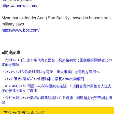
https://apnews.com/
Myanmar ex-leader Aung San Suu Kyi moved to house arrest,
military says
https://www.bbc.com/
■関連記事
・ｱｳﾝｻﾝｽｰﾁｰ氏､赤十字代表と面会 拘束後初めて国際機関関係者との
接触を確認
・ﾐｬﾝﾏｰ､ｵﾝﾗｲﾝ詐欺対策法を可決 重大事案には死刑を適用へ
・ﾐｬﾝﾏｰ軍政､選挙ﾎﾞｲｺｯﾄ活動家に最長37年の禁錮刑
・ASEAN､ﾐｬﾝﾏｰ問題への関与継続を確認 5項目合意の実施と人道支
援の推進を改めて表明
・ｲﾝﾄﾞ当局､ﾐｬﾝﾏｰ拠点の麻薬組織ﾄｯﾌﾟを逮捕 国境越えた密売網を摘
発
アクセスランキング