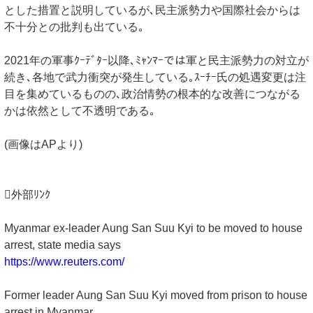
とした措置と説明しているが､民主派勢力や国際社会からは
不十分との批判も出ている｡
2021年の軍事ｸｰﾃﾞﾀｰ以降､ﾐｬﾝﾏｰでは軍と民主派勢力の対立が
続き､各地で武力衝突が発生している｡ｽｰﾁｰ氏の処遇変更は注
目を集めているものの､政治情勢の根本的な改善につながる
かは依然として不透明である｡
(画像はAPより)
外部ﾘﾝｸ
Myanmar ex-leader Aung San Suu Kyi to be moved to house
arrest, state media says
https://www.reuters.com/
Former leader Aung San Suu Kyi moved from prison to house
arrest in Myanmar