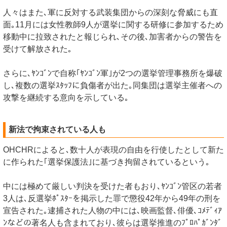
人々はまた､軍に反対する武装集団からの深刻な脅威にも直
面｡11月には女性教師9人が選挙に関する研修に参加するため
移動中に拉致されたと報じられ､その後､加害者からの警告を
受けて解放された｡
さらに､ﾔﾝｺﾞﾝで自称｢ﾔﾝｺﾞﾝ軍｣が2つの選挙管理事務所を爆破
し､複数の選挙ｽﾀｯﾌに負傷者が出た｡同集団は選挙主催者への
攻撃を継続する意向を示している｡
新法で拘束されている人も
OHCHRによると､数十人が表現の自由を行使したとして新た
に作られた｢選挙保護法｣に基づき拘留されているという｡
中には極めて厳しい判決を受けた者もおり､ﾔﾝｺﾞﾝ管区の若者
3人は､反選挙ﾎﾟｽﾀｰを掲示した罪で懲役42年から49年の刑を
宣告された｡逮捕された人物の中には､映画監督､俳優､ｺﾒﾃﾞｨｱ
ﾝなどの著名人も含まれており､彼らは選挙推進のﾌﾟﾛﾊﾟｶﾞﾝﾀﾞ