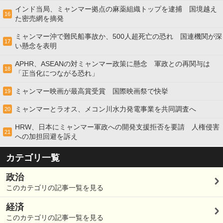
インド当局、ミャンマー拠点の麻薬組織トップを逮捕 国境越え
16
た密売網を摘発
ミャンマー沖で難民船事故か、500人超死亡の恐れ 国連機関が深
17
い懸念を表明
APHR、ASEANの対ミャンマー政策に懸念 軍政との再関与は
18
「正当化につながる恐れ」
ミャンマー映画が最高賞受賞 国際映画祭で快挙
19
ミャンマーとラオス、メコン川水力発電事業を共同調査へ
20
HRW、日本にミャンマー軍政への開発支援拒否を要請 人権侵害
21
への加担回避を訴え
カテゴリ一覧
政治
このカテゴリの記事一覧を見る
経済
このカテゴリの記事一覧を見る