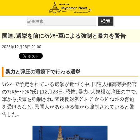
国連､選挙を前にﾐｬﾝﾏｰ軍による強制と暴力を警告
2025年12月26日 21:00
暴力と弾圧の環境下で行わる選挙
ﾐｬﾝﾏｰで予定されている選挙が近づく中､国連人権高等弁務官
のﾌｫﾙｶｰ･ﾄｩﾙｸ氏は12月23日､恐怖､暴力､大規模な弾圧の中で､
軍から投票を強制され､武装反対派ｸﾞﾙｰﾌﾟからﾎﾞｲｺｯﾄの脅迫
を受けるなど､民間人があらゆる側から強制されていると警
告した｡