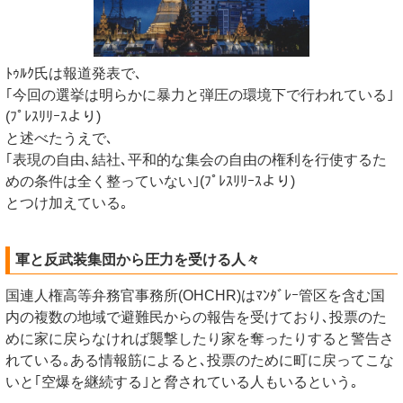
ﾄｩﾙｸ氏は報道発表で､
｢今回の選挙は明らかに暴力と弾圧の環境下で行われている｣
(ﾌﾟﾚｽﾘﾘｰｽより)
と述べたうえで､
｢表現の自由､結社､平和的な集会の自由の権利を行使するた
めの条件は全く整っていない｣(ﾌﾟﾚｽﾘﾘｰｽより)
とつけ加えている｡
軍と反武装集団から圧力を受ける人々
国連人権高等弁務官事務所(OHCHR)はﾏﾝﾀﾞﾚｰ管区を含む国
内の複数の地域で避難民からの報告を受けており､投票のた
めに家に戻らなければ襲撃したり家を奪ったりすると警告さ
れている｡ある情報筋によると､投票のために町に戻ってこな
いと｢空爆を継続する｣と脅されている人もいるという｡