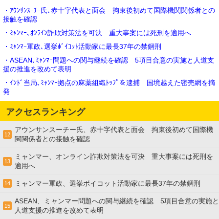
・ｱｳﾝｻﾝｽｰﾁｰ氏､赤十字代表と面会 拘束後初めて国際機関関係者との
接触を確認
・ﾐｬﾝﾏｰ､ｵﾝﾗｲﾝ詐欺対策法を可決 重大事案には死刑を適用へ
・ﾐｬﾝﾏｰ軍政､選挙ﾎﾞｲｺｯﾄ活動家に最長37年の禁錮刑
・ASEAN､ﾐｬﾝﾏｰ問題への関与継続を確認 5項目合意の実施と人道支
援の推進を改めて表明
・ｲﾝﾄﾞ当局､ﾐｬﾝﾏｰ拠点の麻薬組織ﾄｯﾌﾟを逮捕 国境越えた密売網を摘
発
アクセスランキング
アウンサンスーチー氏、赤十字代表と面会 拘束後初めて国際機
12
関関係者との接触を確認
ミャンマー、オンライン詐欺対策法を可決 重大事案には死刑を
13
適用へ
ミャンマー軍政、選挙ボイコット活動家に最長37年の禁錮刑
14
ASEAN、ミャンマー問題への関与継続を確認 5項目合意の実施と
15
人道支援の推進を改めて表明