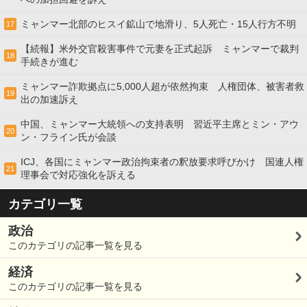
ミャンマー北部のヒスイ鉱山で地滑り、5人死亡・15人行方不明
17
【続報】米外交官殺害事件で元妻を正式起訴 ミャンマーで裁判
18
手続きが進む
ミャンマー詐欺拠点に5,000人超が依然拘束 人権団体、被害者救
19
出の加速訴え
中国、ミャンマー大統領への支持表明 習近平主席とミン・アウ
20
ン・フライン氏が会談
ICJ、各国にミャンマー政治拘束者の釈放要求呼びかけ 国連人権
21
理事会で対応強化を訴える
カテゴリ一覧
政治
このカテゴリの記事一覧を見る
経済
このカテゴリの記事一覧を見る