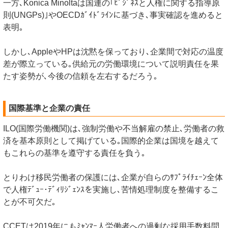
一方､Konica Minoltaは国連の｢ﾋﾞｼﾞﾈｽと人権に関する指導原
則(UNGPs)｣やOECDｶﾞｲﾄﾞﾗｲﾝに基づき､事実確認を進めると
表明｡
しかし､AppleやHPは沈黙を保っており､企業間で対応の温度
差が際立っている｡供給元の労働環境について説明責任を果
たす姿勢が､今後の信頼を左右するだろう｡
国際基準と企業の責任
ILO(国際労働機関)は､強制労働や不当解雇の禁止､労働者の救
済を基本原則として掲げている｡国際的企業は国境を越えて
もこれらの基準を遵守する責任を負う｡
とりわけ移民労働者の保護には､企業が自らのｻﾌﾟﾗｲﾁｪｰﾝ全体
で人権ﾃﾞｭｰ･ﾃﾞｨﾘｼﾞｪﾝｽを実施し､苦情処理制度を整備するこ
とが不可欠だ｡
CCETは2019年にもﾐｬﾝﾏｰ人労働者への過剰な採用手数料問