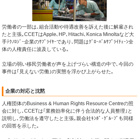
労働者の一部は､組合活動や待遇改善を訴えた後に解雇され
たと主張｡CCETはApple､HP､Hitachi､Konica Minoltaなど大
手ﾃｸﾉﾛｼﾞｰ企業のｻﾌﾟﾗｲﾔｰであり､問題はｸﾞﾛｰﾊﾞﾙｻﾌﾟﾗｲﾁｪｰﾝ全
体の人権責任に波及している｡
立場の弱い移民労働者が声を上げづらい構造の中で､今回の
事件は｢見えない労働｣の実態を浮かび上がらせた｡
企業の対応と沈黙
人権団体のBusiness & Human Rights Resource Centreの照
会に対し､CCETは｢業務効率化に伴う合法的な人員整理｣と
説明し､労働法を遵守したと主張｡親会社ｷﾝﾎﾟ･ｸﾞﾙｰﾌﾟも同様
の回答を示した｡