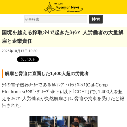
国境を越える搾取:ﾀｲで起きたﾐｬﾝﾏｰ人労働者の大量解
雇と企業責任
2025年10月17日 10:30
解雇と脅迫に直面した1,400人超の労働者
ﾀｲの電子機器ﾒｰｶｰであるｶﾙｺﾝﾌﾟ･ｴﾚｸﾄﾛﾆｸｽ(Cal-Comp
Electronics(ｷﾝﾎﾟ･ｸﾞﾙｰﾌﾟ傘下)､以下｢CCET｣)で､1,400人を超
えるﾐｬﾝﾏｰ人労働者が突然解雇され､脅迫や拘束を受けたと報
告された｡