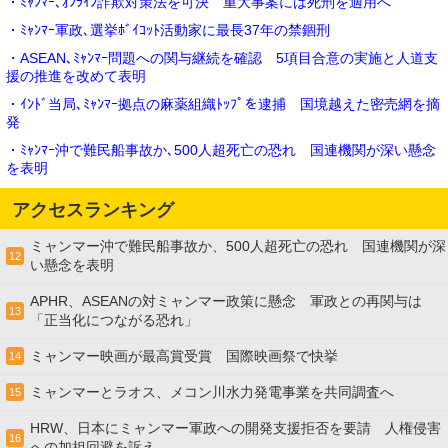
・ﾐｬﾝﾏｰ､ｵﾝﾗｲﾝ詐欺対策法を可決 重大事案には死刑を適用へ
・ﾐｬﾝﾏｰ軍政､選挙ﾎﾞｲｺｯﾄ活動家に最長37年の禁錮刑
・ASEAN､ﾐｬﾝﾏｰ問題への関与継続を確認 5項目合意の実施と人道支
援の推進を改めて表明
・ｲﾝﾄﾞ当局､ﾐｬﾝﾏｰ拠点の麻薬組織ﾄｯﾌﾟを逮捕 国境越えた密売網を摘
発
・ﾐｬﾝﾏｰ沖で難民船事故か､500人超死亡の恐れ 国連機関が深い懸念
を表明
アクセスランキング
ミャンマー沖で難民船事故か、500人超死亡の恐れ 国連機関が深
12
い懸念を表明
APHR、ASEANの対ミャンマー政策に懸念 軍政との再関与は
13
「正当化につながる恐れ」
ミャンマー映画が最高賞受賞 国際映画祭で快挙
14
ミャンマーとラオス、メコン川水力発電事業を共同調査へ
15
HRW、日本にミャンマー軍政への開発支援拒否を要請 人権侵害
16
への加担回避を訴え