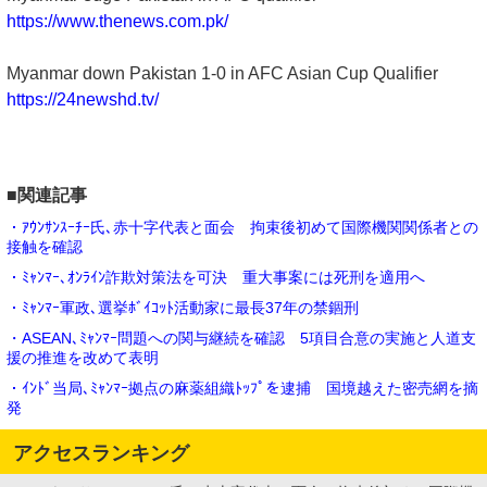
https://www.thenews.com.pk/
Myanmar down Pakistan 1-0 in AFC Asian Cup Qualifier
https://24newshd.tv/
■関連記事
・ｱｳﾝｻﾝｽｰﾁｰ氏､赤十字代表と面会 拘束後初めて国際機関関係者との
接触を確認
・ﾐｬﾝﾏｰ､ｵﾝﾗｲﾝ詐欺対策法を可決 重大事案には死刑を適用へ
・ﾐｬﾝﾏｰ軍政､選挙ﾎﾞｲｺｯﾄ活動家に最長37年の禁錮刑
・ASEAN､ﾐｬﾝﾏｰ問題への関与継続を確認 5項目合意の実施と人道支
援の推進を改めて表明
・ｲﾝﾄﾞ当局､ﾐｬﾝﾏｰ拠点の麻薬組織ﾄｯﾌﾟを逮捕 国境越えた密売網を摘
発
アクセスランキング