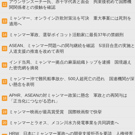
アウンサンスーチー氏、赤十字代表と面会 拘束後初めて国際機
12
関関係者との接触を確認
ミャンマー、オンライン詐欺対策法を可決 重大事案には死刑を
13
適用へ
ミャンマー軍政、選挙ボイコット活動家に最長37年の禁錮刑
14
ASEAN、ミャンマー問題への関与継続を確認 5項目合意の実施と
15
人道支援の推進を改めて表明
インド当局、ミャンマー拠点の麻薬組織トップを逮捕 国境越え
16
た密売網を摘発
ミャンマー沖で難民船事故か、500人超死亡の恐れ 国連機関が深
17
い懸念を表明
APHR、ASEANの対ミャンマー政策に懸念 軍政との再関与は
18
「正当化につながる恐れ」
ミャンマー映画が最高賞受賞 国際映画祭で快挙
19
ミャンマーとラオス、メコン川水力発電事業を共同調査へ
20
HRW、日本にミャンマー軍政への開発支援拒否を要請 人権侵害