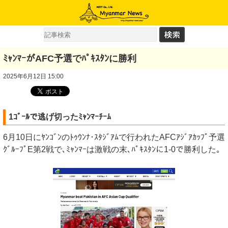
ﾐｬﾝﾏｰがAFC予選でﾊﾟｷｽﾀﾝに勝利
2025年6月12日 15:00
1ｺﾞｰﾙで逃げ切ったﾐｬﾝﾏｰﾁｰﾑ
6月10日にﾔﾝｺﾞﾝのﾄｩｳﾝﾅ･ｽﾀｼﾞｱﾑで行われたAFCｱｼﾞｱｶｯﾌﾟ予選
ｸﾞﾙｰﾌﾟE第2戦で､ﾐｬﾝﾏｰは激戦の末､ﾊﾟｷｽﾀﾝに1-0で勝利した｡