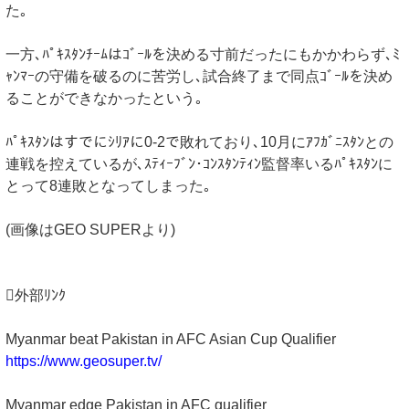
た｡
一方､ﾊﾟｷｽﾀﾝﾁｰﾑはｺﾞｰﾙを決める寸前だったにもかかわらず､ﾐ
ｬﾝﾏｰの守備を破るのに苦労し､試合終了まで同点ｺﾞｰﾙを決め
ることができなかったという｡
ﾊﾟｷｽﾀﾝはすでにｼﾘｱに0-2で敗れており､10月にｱﾌｶﾞﾆｽﾀﾝとの
連戦を控えているが､ｽﾃｨｰﾌﾞﾝ･ｺﾝｽﾀﾝﾃｨﾝ監督率いるﾊﾟｷｽﾀﾝに
とって8連敗となってしまった｡
(画像はGEO SUPERより)
外部ﾘﾝｸ
Myanmar beat Pakistan in AFC Asian Cup Qualifier
https://www.geosuper.tv/
Myanmar edge Pakistan in AFC qualifier