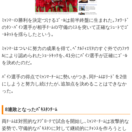
ﾐｬﾝﾏｰの勝利を決定づけるｺﾞｰﾙは前半終盤に生まれた｡ﾌｫﾜｰﾄﾞ
のﾀﾝ･ﾊﾟｲﾝ選手が相手ﾁｰﾑの守備のﾐｽを突いて正確なｼｭｰﾄでｺﾞ
ｰﾙﾈｯﾄを揺らしたという｡
ﾐｬﾝﾏｰはついに努力の成果を得て､ﾍﾟﾅﾙﾃｨｴﾘｱのすぐ外でのﾌｧｳ
ﾙにより認められたｼｮｰﾄｷｯｸを､41分にﾊﾟｲﾝ選手が正確にｺﾞｰﾙ
を決めたのだ｡
ﾊﾟｲﾝ選手の得点でﾐｬﾝﾏｰﾁｰﾑに勢いがつき､同ﾁｰﾑはﾘｰﾄﾞを2倍
にしようと努力し続けたが､追加点を決めることはできなか
った｡
8連敗となったﾊﾟｷｽﾀﾝﾁｰﾑ
両ﾁｰﾑは対照的なｱﾌﾟﾛｰﾁで試合を開始し､ﾐｬﾝﾏｰﾁｰﾑは攻撃的な
姿勢で､守備的なﾊﾟｷｽﾀﾝに対して継続的にﾁｬﾝｽを作ろうとし