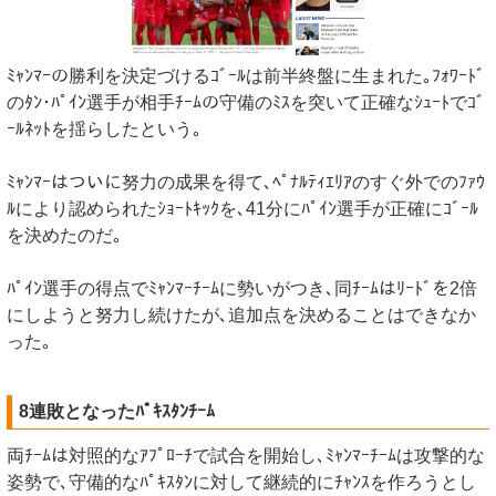
ﾐｬﾝﾏｰの勝利を決定づけるｺﾞｰﾙは前半終盤に生まれた｡ﾌｫﾜｰﾄﾞ
のﾀﾝ･ﾊﾟｲﾝ選手が相手ﾁｰﾑの守備のﾐｽを突いて正確なｼｭｰﾄでｺﾞ
ｰﾙﾈｯﾄを揺らしたという｡
ﾐｬﾝﾏｰはついに努力の成果を得て､ﾍﾟﾅﾙﾃｨｴﾘｱのすぐ外でのﾌｧｳ
ﾙにより認められたｼｮｰﾄｷｯｸを､41分にﾊﾟｲﾝ選手が正確にｺﾞｰﾙ
を決めたのだ｡
ﾊﾟｲﾝ選手の得点でﾐｬﾝﾏｰﾁｰﾑに勢いがつき､同ﾁｰﾑはﾘｰﾄﾞを2倍
にしようと努力し続けたが､追加点を決めることはできなか
った｡
8連敗となったﾊﾟｷｽﾀﾝﾁｰﾑ
両ﾁｰﾑは対照的なｱﾌﾟﾛｰﾁで試合を開始し､ﾐｬﾝﾏｰﾁｰﾑは攻撃的な
姿勢で､守備的なﾊﾟｷｽﾀﾝに対して継続的にﾁｬﾝｽを作ろうとし