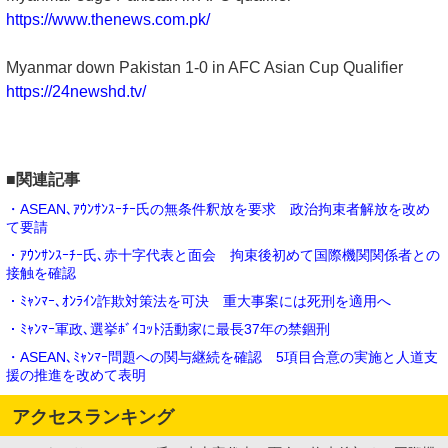
https://www.thenews.com.pk/
Myanmar down Pakistan 1-0 in AFC Asian Cup Qualifier
https://24newshd.tv/
■関連記事
・ASEAN､ｱｳﾝｻﾝｽｰﾁｰ氏の無条件釈放を要求 政治拘束者解放を改め
て要請
・ｱｳﾝｻﾝｽｰﾁｰ氏､赤十字代表と面会 拘束後初めて国際機関関係者との
接触を確認
・ﾐｬﾝﾏｰ､ｵﾝﾗｲﾝ詐欺対策法を可決 重大事案には死刑を適用へ
・ﾐｬﾝﾏｰ軍政､選挙ﾎﾞｲｺｯﾄ活動家に最長37年の禁錮刑
・ASEAN､ﾐｬﾝﾏｰ問題への関与継続を確認 5項目合意の実施と人道支
援の推進を改めて表明
アクセスランキング