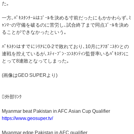
た｡
一方､ﾊﾟｷｽﾀﾝﾁｰﾑはｺﾞｰﾙを決める寸前だったにもかかわらず､ﾐ
ｬﾝﾏｰの守備を破るのに苦労し､試合終了まで同点ｺﾞｰﾙを決め
ることができなかったという｡
ﾊﾟｷｽﾀﾝはすでにｼﾘｱに0-2で敗れており､10月にｱﾌｶﾞﾆｽﾀﾝとの
連戦を控えているが､ｽﾃｨｰﾌﾞﾝ･ｺﾝｽﾀﾝﾃｨﾝ監督率いるﾊﾟｷｽﾀﾝに
とって8連敗となってしまった｡
(画像はGEO SUPERより)
外部ﾘﾝｸ
Myanmar beat Pakistan in AFC Asian Cup Qualifier
https://www.geosuper.tv/
Myanmar edge Pakistan in AFC qualifier