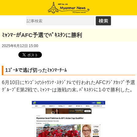
ﾐｬﾝﾏｰがAFC予選でﾊﾟｷｽﾀﾝに勝利
2025年6月12日 15:00
1ｺﾞｰﾙで逃げ切ったﾐｬﾝﾏｰﾁｰﾑ
6月10日にﾔﾝｺﾞﾝのﾄｩｳﾝﾅ･ｽﾀｼﾞｱﾑで行われたAFCｱｼﾞｱｶｯﾌﾟ予選
ｸﾞﾙｰﾌﾟE第2戦で､ﾐｬﾝﾏｰは激戦の末､ﾊﾟｷｽﾀﾝに1-0で勝利した｡