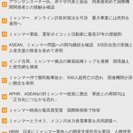
アウンサンスーチー氏、赤十字代表と面会 拘束後初めて国際機
12
関関係者との接触を確認
ミャンマー、オンライン詐欺対策法を可決 重大事案には死刑を
13
適用へ
ミャンマー軍政、選挙ボイコット活動家に最長37年の禁錮刑
14
ASEAN、ミャンマー問題への関与継続を確認 5項目合意の実施と
15
人道支援の推進を改めて表明
インド当局、ミャンマー拠点の麻薬組織トップを逮捕 国境越え
16
た密売網を摘発
ミャンマー沖で難民船事故か、500人超死亡の恐れ 国連機関が深
17
い懸念を表明
APHR、ASEANの対ミャンマー政策に懸念 軍政との再関与は
18
「正当化につながる恐れ」
ミャンマー映画が最高賞受賞 国際映画祭で快挙
19
ミャンマーとラオス、メコン川水力発電事業を共同調査へ
20
HRW、日本にミャンマー軍政への開発支援拒否を要請 人権侵害