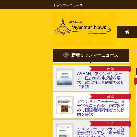
ミャンマーニュース
新着ミャンマーニュース
政治
ASEAN、アウンサンスー
チー氏の無条件釈放を要
求 政治拘束者解放を改め
て要請
政治
アウンサンスーチー氏、赤
十字代表と面会 拘束後初
めて国際機関関係者との接
触を確認
社会
ミャンマー、オンライン詐
欺対策法を可決 重大事案