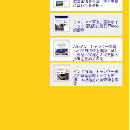
欺対策法を可決 重大事案
には死刑を適用へ
ミャンマー軍政、選挙ボイ
コット活動家に最長37年の
禁錮刑
ASEAN、ミャンマー問題
への関与継続を確認 5項
目合意の実施と人道支援の
推進を改めて表明
インド当局、ミャンマー拠
点の麻薬組織トップを逮
捕 国境越えた密売網を摘
発