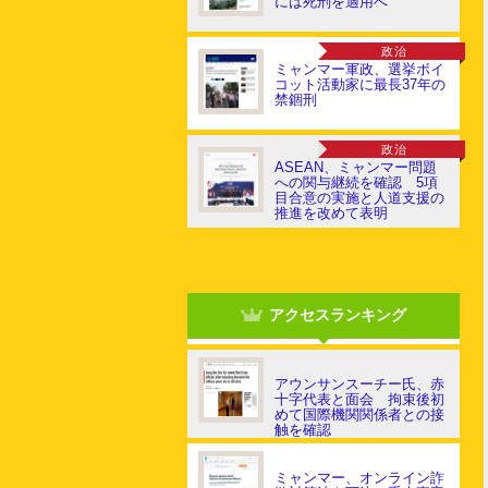
には死刑を適用へ
政治
ミャンマー軍政、選挙ボイ
コット活動家に最長37年の
禁錮刑
政治
ASEAN、ミャンマー問題
への関与継続を確認 5項
目合意の実施と人道支援の
推進を改めて表明
アクセスランキング
アウンサンスーチー氏、赤
十字代表と面会 拘束後初
めて国際機関関係者との接
触を確認
ミャンマー、オンライン詐