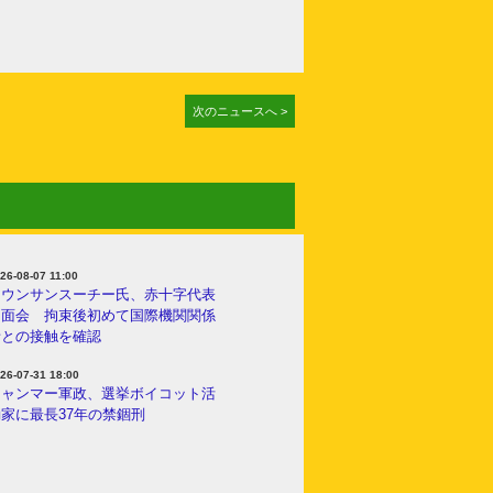
次のニュースへ >
26-08-07 11:00
アウンサンスーチー氏、赤十字代表
と面会 拘束後初めて国際機関関係
者との接触を確認
26-07-31 18:00
ミャンマー軍政、選挙ボイコット活
家に最長37年の禁錮刑