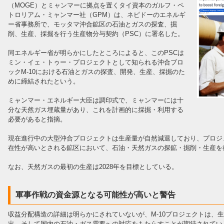
（MOGE）とミャンマーに拠点を置くタイ資本のガルフ・ペ
トロリアム・ミャンマー社（GPM）は、ネピドーのエネルギ
ー省事務所で、モッタマ沖合鉱区の石油とガスの探査、掘
削、生産、採掘を行う生産物分与契約（PSC）に署名した。
同エネルギー省が明らかにしたところによると、このPSCは
ミン・イェ・トゥー・プロジェクトとして知られる沖合ブロ
ックM-10における石油とガスの探査、開発、生産、採掘のた
めに締結されたという。
ミャンマー・エネルギー大臣は調印式で、ミャンマーには十
分な天然ガス埋蔵量があり、これを計画的に採掘・利用する
必要があると指摘。
現在進行中の大型沖合プロジェクトは生産量が自然減退しており、プロジ
在性が高いとされる鉱区において、石油・天然ガスの探鉱・掘削・生産を
なお、天然ガスの最初の生産は2028年を目標としている。
軍事作戦の資金源となる可能性が高いと警告
収益分配構造の詳細は明らかにされていないが、M-10プロジェクトは、
出、そして国内の石油・ガス需要への対応をもたらすことが期待されてい