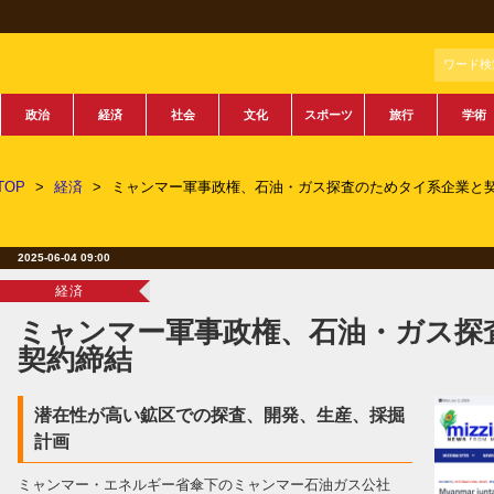
ワード検
政治
経済
社会
文化
スポーツ
旅行
学術
TOP
>
経済
>
ミャンマー軍事政権、石油・ガス探査のためタイ系企業と
2025-06-04 09:00
経済
ミャンマー軍事政権、石油・ガス探
契約締結
潜在性が高い鉱区での探査、開発、生産、採掘
計画
ミャンマー・エネルギー省傘下のミャンマー石油ガス公社