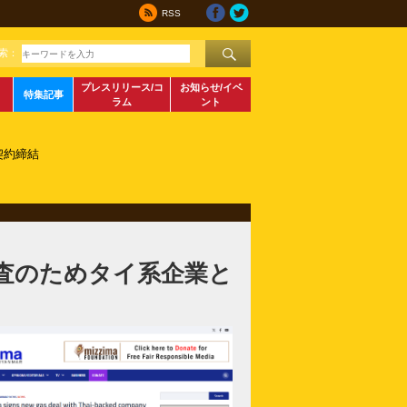
RSS
索：
プレスリリース/コ
お知らせ/イベ
特集記事
ラム
ント
契約締結
査のためタイ系企業と