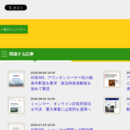
< 前のニュースへ
関連する記事
2026-08-08 18:30
20
ASEAN、アウンサンスーチー氏の無
条件釈放を要求 政治拘束者解放を
改めて要請
2026-08-02 16:00
20
ミャンマー、オンライン詐欺対策法
を可決 重大事案には死刑を適用へ
動
2026-07-25 18:30
ASEAN、ミャンマー問題への関与継