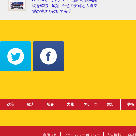
続を確認 5項目合意の実施と人道支
援の推進を改めて表明
政治
経済
社会
文化
スポーツ
旅行
学術
利用規約
プライバシーポリシー
広告掲載
会社