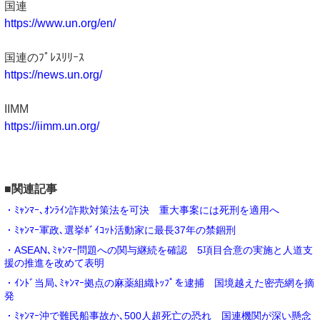
国連
https://www.un.org/en/
国連のﾌﾟﾚｽﾘﾘｰｽ
https://news.un.org/
IIMM
https://iimm.un.org/
■関連記事
・ﾐｬﾝﾏｰ､ｵﾝﾗｲﾝ詐欺対策法を可決 重大事案には死刑を適用へ
・ﾐｬﾝﾏｰ軍政､選挙ﾎﾞｲｺｯﾄ活動家に最長37年の禁錮刑
・ASEAN､ﾐｬﾝﾏｰ問題への関与継続を確認 5項目合意の実施と人道支
援の推進を改めて表明
・ｲﾝﾄﾞ当局､ﾐｬﾝﾏｰ拠点の麻薬組織ﾄｯﾌﾟを逮捕 国境越えた密売網を摘
発
・ﾐｬﾝﾏｰ沖で難民船事故か､500人超死亡の恐れ 国連機関が深い懸念