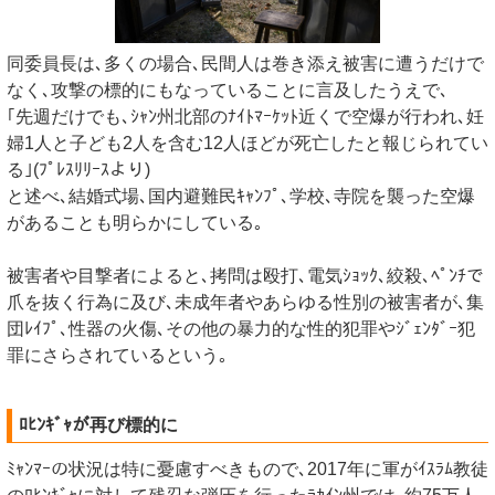
同委員長は､多くの場合､民間人は巻き添え被害に遭うだけで
なく､攻撃の標的にもなっていることに言及したうえで､
｢先週だけでも､ｼｬﾝ州北部のﾅｲﾄﾏｰｹｯﾄ近くで空爆が行われ､妊
婦1人と子ども2人を含む12人ほどが死亡したと報じられてい
る｣(ﾌﾟﾚｽﾘﾘｰｽより)
と述べ､結婚式場､国内避難民ｷｬﾝﾌﾟ､学校､寺院を襲った空爆
があることも明らかにしている｡
被害者や目撃者によると､拷問は殴打､電気ｼｮｯｸ､絞殺､ﾍﾟﾝﾁで
爪を抜く行為に及び､未成年者やあらゆる性別の被害者が､集
団ﾚｲﾌﾟ､性器の火傷､その他の暴力的な性的犯罪やｼﾞｪﾝﾀﾞｰ犯
罪にさらされているという｡
ﾛﾋﾝｷﾞｬが再び標的に
ﾐｬﾝﾏｰの状況は特に憂慮すべきもので､2017年に軍がｲｽﾗﾑ教徒