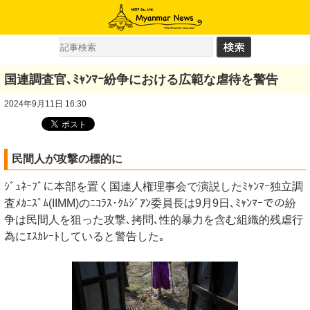
国連調査官､ﾐｬﾝﾏｰ紛争における広範な虐待を警告
2024年9月11日 16:30
民間人が攻撃の標的に
ｼﾞｭﾈｰﾌﾞに本部を置く国連人権理事会で演説したﾐｬﾝﾏｰ独立調
査ﾒｶﾆｽﾞﾑ(IIMM)のﾆｺﾗｽ･ｸﾑｼﾞｱﾝ委員長は9月9日､ﾐｬﾝﾏｰでの紛
争は民間人を狙った攻撃､拷問､性的暴力を含む組織的残虐行
為にｴｽｶﾚｰﾄしていると警告した｡