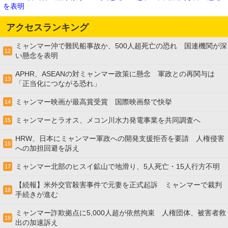
を表明
アクセスランキング
ミャンマー沖で難民船事故か、500人超死亡の恐れ 国連機関が深
12
い懸念を表明
APHR、ASEANの対ミャンマー政策に懸念 軍政との再関与は
13
「正当化につながる恐れ」
ミャンマー映画が最高賞受賞 国際映画祭で快挙
14
ミャンマーとラオス、メコン川水力発電事業を共同調査へ
15
HRW、日本にミャンマー軍政への開発支援拒否を要請 人権侵害
16
への加担回避を訴え
ミャンマー北部のヒスイ鉱山で地滑り、5人死亡・15人行方不明
17
【続報】米外交官殺害事件で元妻を正式起訴 ミャンマーで裁判
18
手続きが進む
ミャンマー詐欺拠点に5,000人超が依然拘束 人権団体、被害者救
19
出の加速訴え