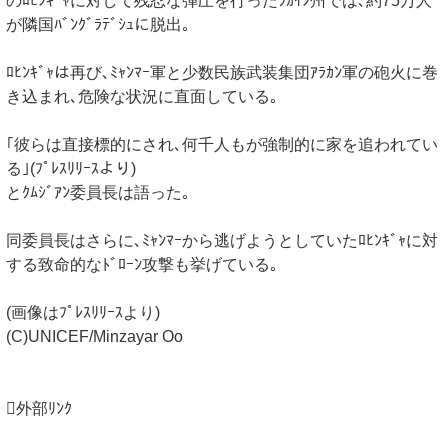
のﾛﾋﾝｷﾞｬに対して残忍な弾圧を行ったﾗｶｲﾝ州では､約75万人
が隣国ﾊﾞﾝｸﾞﾗﾃﾞｼｭに脱出｡
ﾛﾋﾝｷﾞｬは再び､ﾐｬﾝﾏｰ軍と少数民族武装集団ｱﾗｶﾝ軍の砲火に巻
き込まれ､危険な状況に直面している｡
｢彼らは直接標的にされ､何千人もが強制的に家を追われてい
る｣(ﾌﾟﾚｽﾘﾘｰｽより)
とｸﾑｼﾞｱﾝ委員長は語った｡
同委員長はさらに､ﾐｬﾝﾏｰから逃げようとしていたﾛﾋﾝｷﾞｬに対
する致命的なﾄﾞﾛｰﾝ攻撃も挙げている｡
(画像はﾌﾟﾚｽﾘﾘｰｽより)
(C)UNICEF/Minzayar Oo
外部ﾘﾝｸ