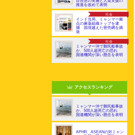
目合意の実施と人道支援の
推進を改めて表明
社会
インド当局、ミャンマー拠
点の麻薬組織トップを逮
捕 国境越えた密売網を摘
発
社会
ミャンマー沖で難民船事故
か、500人超死亡の恐れ
国連機関が深い懸念を表明
アクセスランキング
ミャンマー沖で難民船事故
か、500人超死亡の恐れ
国連機関が深い懸念を表明
APHR、ASEANの対ミャン