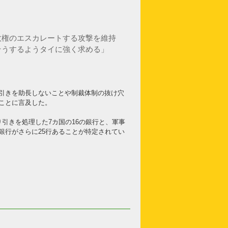
政権のエスカレートする攻撃を維持
そうするようタイに強く求める」
引きを助長しないことや制裁体制の抜け穴
ことに言及した。
引きを処理した7カ国の16の銀行と、軍事
銀行がさらに25行あることが特定されてい