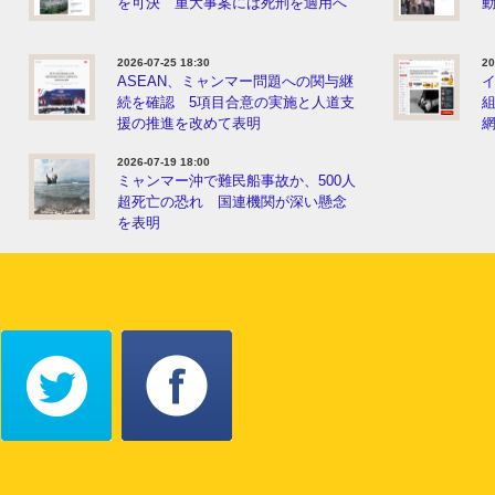
を可決 重大事案には死刑を適用へ
動
2026-07-25 18:30
20
ASEAN、ミャンマー問題への関与継
続を確認 5項目合意の実施と人道支
援の推進を改めて表明
2026-07-19 18:00
ミャンマー沖で難民船事故か、500人
超死亡の恐れ 国連機関が深い懸念
を表明