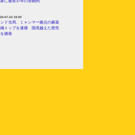
家に最長37年の禁錮刑
26-07-24 18:00
インド当局、ミャンマー拠点の麻薬
組織トップを逮捕 国境越えた密売
網を摘発