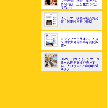
マー政策に懸念 軍政との
再関与は「正当化につなが
る恐れ」
ミャンマー映画が最高賞受
賞 国際映画祭で快挙
ミャンマーとラオス、メコ
ン川水力発電事業を共同調
査へ
HRW、日本にミャンマー軍
政への開発支援拒否を要
請 人権侵害への加担回避
を訴え