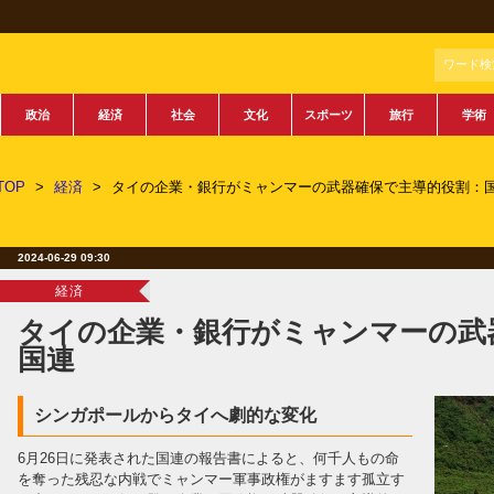
ワード検
政治
経済
社会
文化
スポーツ
旅行
学術
TOP
>
経済
>
タイの企業・銀行がミャンマーの武器確保で主導的役割：
2024-06-29 09:30
経済
タイの企業・銀行がミャンマーの武
国連
シンガポールからタイへ劇的な変化
6月26日に発表された国連の報告書によると、何千人もの命
を奪った残忍な内戦でミャンマー軍事政権がますます孤立す