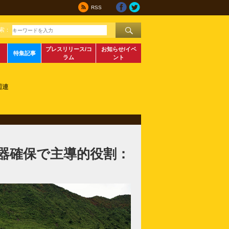
RSS
索：
プレスリリース/コ
お知らせ/イベ
特集記事
ラム
ント
国連
器確保で主導的役割：