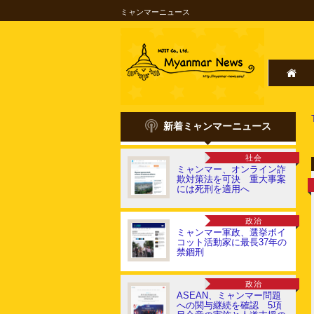
ミャンマーニュース
新着ミャンマーニュース
社会
ミャンマー、オンライン詐
欺対策法を可決 重大事案
には死刑を適用へ
政治
ミャンマー軍政、選挙ボイ
コット活動家に最長37年の
禁錮刑
政治
ASEAN、ミャンマー問題
への関与継続を確認 5項