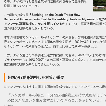
る中、タイの銀行と登録企業が同政権の武器確保で主導的な
役割を担っているという。
この新たな報告書
『Banking on the Death Trade: How
Banks and Governments Enable the military Junta in
ャンマーの軍事政権をいかに支援しているか）』
では、軍事政権の武器と
国の劇的な役割の変化を示している。
昨年の報告書でシンガポールがミャンマーの武器および関連物資の第3位
府はシンガポールを拠点とする団体の調査を開始。2024年3月までの1
らミャンマーへの武器等の流入は、前年と比較して約90％減少した。
一方、タイを通じた軍事調達は逆方向に動いており、2024年3月までの
プライヤーから約1億3,000万ドルの武器と軍事物資を輸入。これは前年
化に重要な役割を果たしてきたといえる。
各国が行動を調整した対策が重要
ミャンマーの人権状況に関する国連特別報告者のトム・アンドリュース氏は
「シンガポールの例は、十分な政治的意志を持つ政府がミャ
めに大きな違いを生み出すことができることを示している」