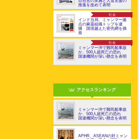
目合意の実施と人道支援の
推進を改めて表明
社会
インド当局、ミャンマー拠
点の麻薬組織トップを逮
捕 国境越えた密売網を摘
発
社会
ミャンマー沖で難民船事故
か、500人超死亡の恐れ
国連機関が深い懸念を表明
アクセスランキング
ミャンマー沖で難民船事故
か、500人超死亡の恐れ
国連機関が深い懸念を表明
APHR、ASEANの対ミャン