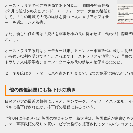
オーストラリアの公共放送局であるABCは、同国外務貿易省
が4月に任期を終えたアンドレア・フォークナー大使の後任と
して、「この地域で大使の経験を持つ上級キャリアオフィサ
ー」を選出したと報告。
また、新しい任命者は「資格を軍事政権の長に提示せず、代わりに臨時代
という。
オーストラリア政府はクーデター以来、ミャンマー軍事政権に厳しい制裁
から強い批判を受けてきた。これまでオーストラリアが慎重だった理由の
トラリア人経済学者ショーン・ターネル氏の釈放を確保するためだ。
ターネル氏はクーデター以来拘留されたままで、2つの犯罪で懲役5年と7
他の西側諸国にも格下げの動き
日経アジアの最近の報告によると、デンマーク、ドイツ、イスラエル、イ
ベルに格下げされたか、格下げの過程にあるという。
昨年8月に任命された英国の在ミャンマー新大使は、英国政府が肩書きを
ンマー軍事政権の怒りを買い、ビザの発行を拒否されてタイのバンコクで