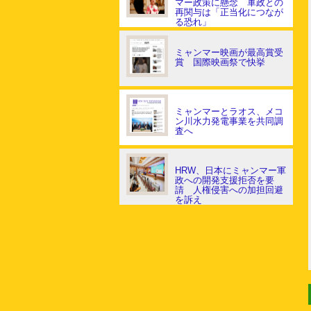
マー政策に懸念 軍政との
再関与は「正当化につなが
る恐れ」
ミャンマー映画が最高賞受
賞 国際映画祭で快挙
ミャンマーとラオス、メコ
ン川水力発電事業を共同調
査へ
HRW、日本にミャンマー軍
政への開発支援拒否を要
請 人権侵害への加担回避
を訴え