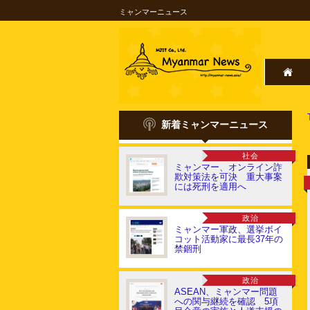
ミャンマーニュース
新着ミャンマーニュース
社会
ミャンマー、オンライン詐
欺対策法を可決 重大事案
には死刑を適用へ
政治
ミャンマー軍政、選挙ボイ
コット活動家に最長37年の
禁錮刑
政治
ASEAN、ミャンマー問題
への関与継続を確認 5項