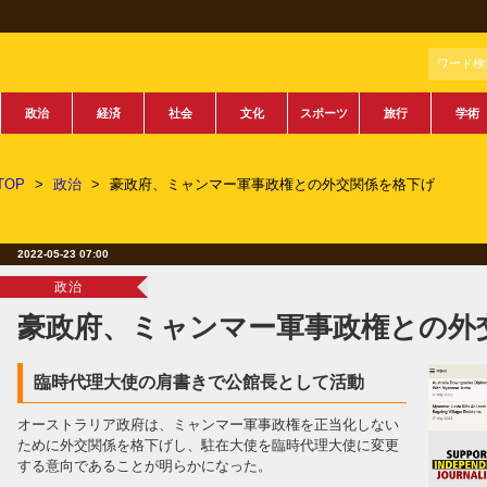
ワード検
政治
経済
社会
文化
スポーツ
旅行
学術
TOP
>
政治
>
豪政府、ミャンマー軍事政権との外交関係を格下げ
2022-05-23 07:00
政治
豪政府、ミャンマー軍事政権との外
臨時代理大使の肩書きで公館長として活動
オーストラリア政府は、ミャンマー軍事政権を正当化しない
ために外交関係を格下げし、駐在大使を臨時代理大使に変更
する意向であることが明らかになった。