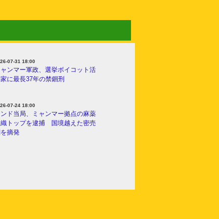
26-07-31 18:00
ミャンマー軍政、選挙ボイコット活
家に最長37年の禁錮刑
26-07-24 18:00
インド当局、ミャンマー拠点の麻薬
組織トップを逮捕 国境越えた密売
網を摘発