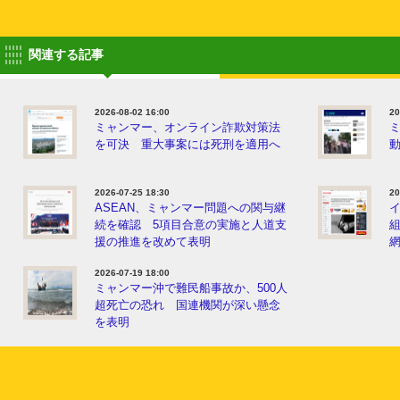
関連する記事
2026-08-02 16:00
20
ミャンマー、オンライン詐欺対策法
を可決 重大事案には死刑を適用へ
動
2026-07-25 18:30
20
ASEAN、ミャンマー問題への関与継
続を確認 5項目合意の実施と人道支
援の推進を改めて表明
2026-07-19 18:00
ミャンマー沖で難民船事故か、500人
超死亡の恐れ 国連機関が深い懸念
を表明