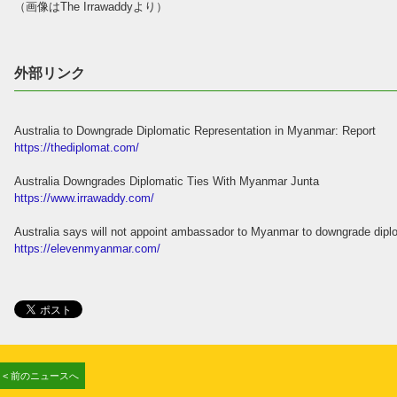
（画像はThe Irrawaddyより）
外部リンク
Australia to Downgrade Diplomatic Representation in Myanmar: Report
https://thediplomat.com/
Australia Downgrades Diplomatic Ties With Myanmar Junta
https://www.irrawaddy.com/
Australia says will not appoint ambassador to Myanmar to downgrade diplo
https://elevenmyanmar.com/
< 前のニュースへ