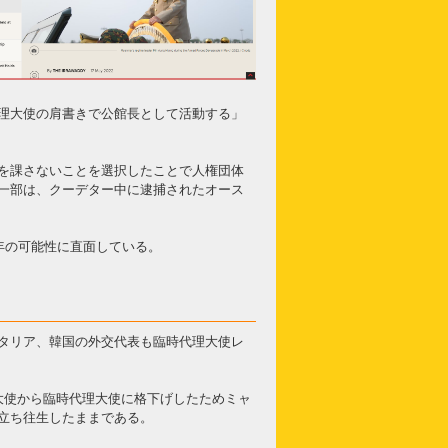
理大使の肩書きで公館長として活動する」
を課さないことを選択したことで人権団体
一部は、クーデター中に逮捕されたオース
年の可能性に直面している。
タリア、韓国の外交代表も臨時代理大使レ
大使から臨時代理大使に格下げしたためミャ
立ち往生したままである。