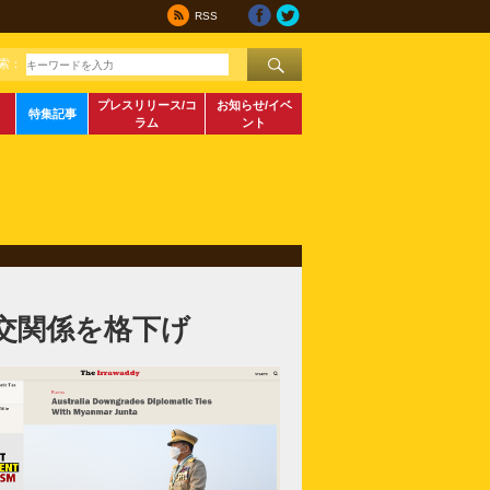
RSS
索：
プレスリリース/コ
お知らせ/イベ
特集記事
ラム
ント
交関係を格下げ