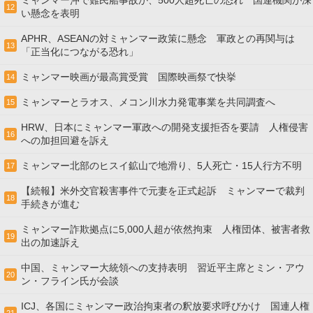
ミャンマー沖で難民船事故か、500人超死亡の恐れ 国連機関が深
12
い懸念を表明
APHR、ASEANの対ミャンマー政策に懸念 軍政との再関与は
13
「正当化につながる恐れ」
ミャンマー映画が最高賞受賞 国際映画祭で快挙
14
ミャンマーとラオス、メコン川水力発電事業を共同調査へ
15
HRW、日本にミャンマー軍政への開発支援拒否を要請 人権侵害
16
への加担回避を訴え
ミャンマー北部のヒスイ鉱山で地滑り、5人死亡・15人行方不明
17
【続報】米外交官殺害事件で元妻を正式起訴 ミャンマーで裁判
18
手続きが進む
ミャンマー詐欺拠点に5,000人超が依然拘束 人権団体、被害者救
19
出の加速訴え
中国、ミャンマー大統領への支持表明 習近平主席とミン・アウ
20
ン・フライン氏が会談
ICJ、各国にミャンマー政治拘束者の釈放要求呼びかけ 国連人権