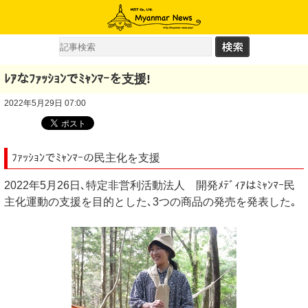
ﾚｱなﾌｧｯｼｮﾝでﾐｬﾝﾏｰを支援!
2022年5月29日 07:00
ﾌｧｯｼｮﾝでﾐｬﾝﾏｰの民主化を支援
2022年5月26日､特定非営利活動法人 開発ﾒﾃﾞｨｱはﾐｬﾝﾏｰ民
主化運動の支援を目的とした､3つの商品の発売を発表した｡