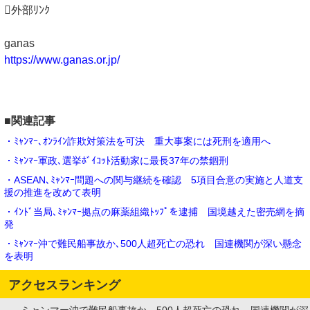
外部ﾘﾝｸ
ganas
https://www.ganas.or.jp/
■関連記事
・ﾐｬﾝﾏｰ､ｵﾝﾗｲﾝ詐欺対策法を可決 重大事案には死刑を適用へ
・ﾐｬﾝﾏｰ軍政､選挙ﾎﾞｲｺｯﾄ活動家に最長37年の禁錮刑
・ASEAN､ﾐｬﾝﾏｰ問題への関与継続を確認 5項目合意の実施と人道支
援の推進を改めて表明
・ｲﾝﾄﾞ当局､ﾐｬﾝﾏｰ拠点の麻薬組織ﾄｯﾌﾟを逮捕 国境越えた密売網を摘
発
・ﾐｬﾝﾏｰ沖で難民船事故か､500人超死亡の恐れ 国連機関が深い懸念
を表明
アクセスランキング