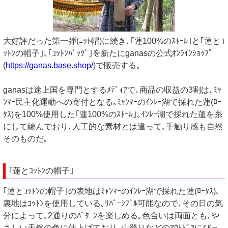
大好評だった第一弾(ﾆｯﾄ帽)に続き､｢蓮100%のｽﾄｰﾙ｣と｢蓮とｺ
ｯﾄﾝの帽子｣､｢ｺｯﾄﾝﾊﾞｯｸﾞ｣を新たにganasの公式ｵﾝﾗｲﾝｼｮｯﾌﾟ
(
https://ganas.base.shop/
)で販売する｡
ganasは途上国を専門とするﾒﾃﾞｨｱで､商品の収益の3割は､ﾐｬ
ﾝﾏｰ民主化運動への寄付となる｡ﾐｬﾝﾏｰのｲﾝﾚｰ湖で採れた蓮(ﾛｰ
ﾀｽ)を100%使用した｢蓮100%のｽﾄｰﾙ｣｡ｲﾝﾚｰ湖で採れた蓮を糸
にして編んでおり､人工的な素材とは違って､手触り感も自然
そのものだ｡
｢蓮とｺｯﾄﾝの帽子｣
｢蓮とｺｯﾄﾝの帽子｣の表地はﾐｬﾝﾏｰのｲﾝﾚｰ湖で採れた蓮(ﾛｰﾀｽ)､
裏地はｺｯﾄﾝを使用している｡ﾘﾊﾞｰｼﾌﾞﾙ可能なので､その日の気
分によって､2通りのﾊﾟﾀｰﾝを楽しめる｡色合いは両面とも､や
さしい天然の色に仕上げており､山登りなどのｱｳﾄﾄﾞｱにぴっ