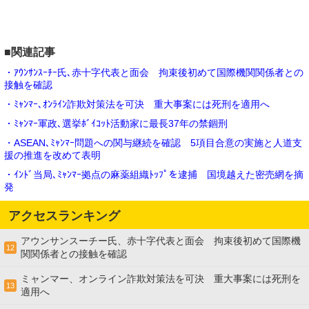
■関連記事
・ｱｳﾝｻﾝｽｰﾁｰ氏､赤十字代表と面会 拘束後初めて国際機関関係者との
接触を確認
・ﾐｬﾝﾏｰ､ｵﾝﾗｲﾝ詐欺対策法を可決 重大事案には死刑を適用へ
・ﾐｬﾝﾏｰ軍政､選挙ﾎﾞｲｺｯﾄ活動家に最長37年の禁錮刑
・ASEAN､ﾐｬﾝﾏｰ問題への関与継続を確認 5項目合意の実施と人道支
援の推進を改めて表明
・ｲﾝﾄﾞ当局､ﾐｬﾝﾏｰ拠点の麻薬組織ﾄｯﾌﾟを逮捕 国境越えた密売網を摘
発
アクセスランキング
アウンサンスーチー氏、赤十字代表と面会 拘束後初めて国際機
12
関関係者との接触を確認
ミャンマー、オンライン詐欺対策法を可決 重大事案には死刑を
13
適用へ