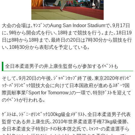
大会の会場は､ﾔﾝｺﾞﾝのAung San Indoor Stadiumで､9月17日
に､9時から開会式を行い､18時まで競技を行う｡また､18日19
日は8時から18時まで､最終日の20日は7時30分から競技を行
い､10時30分から表彰式を予定している｡
全日本柔道男子の井上康生監督らが参加するｲﾍﾞﾝﾄも
そして､9月20日の午後､ｼﾞｬﾊﾟﾝｶｯﾌﾟ終了後､東京2020年ｵﾘﾝﾋﾟ
ｯｸ･ﾊﾟﾗﾘﾝﾋﾟｯｸ競技大会に向けて日本国政府が進めるｽﾎﾟｰﾂ国
際貢献事業｢Sport for Tomorrow｣の一環で､特別ｹﾞｽﾄを迎えて
のｲﾍﾞﾝﾄが行われる｡
ｹﾞｽﾄは､ｼﾄﾞﾆｰｵﾘﾝﾋﾟｯｸ100kg級金ﾒﾀﾞﾘｽﾄ､全日本柔道男子代表
監督である井上康生氏､2010年世界柔道選手権73kg級優勝､
全日本柔道女子特別ｺｰﾁの秋本啓之氏で､ﾐｬﾝﾏｰの柔道選手ら