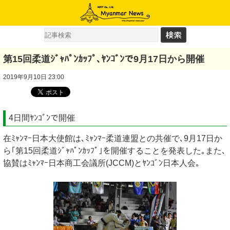
第15回柔道ｼﾞｬﾊﾟﾝｶｯﾌﾟ､ﾔﾝｺﾞﾝで9月17日から開催
2019年9月10日 23:00
4日間ﾔﾝｺﾞﾝで開催
在ﾐｬﾝﾏｰ日本大使館は､ﾐｬﾝﾏｰ柔道連盟との共催で､9月17日か
ら｢第15回柔道ｼﾞｬﾊﾟﾝｶｯﾌﾟ｣を開催することを発表した｡また､
協賛はﾐｬﾝﾏｰ日本商工会議所(JCCM)とﾔﾝｺﾞﾝ日本人会｡