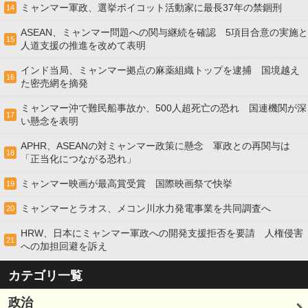
ミャンマー軍政、選挙ボイコット活動家に最長37年の禁錮刑
14
ASEAN、ミャンマー問題への関与継続を確認 5項目合意の実施と
15
人道支援の推進を改めて表明
インド当局、ミャンマー拠点の麻薬組織トップを逮捕 国境越え
16
た密売網を摘発
ミャンマー沖で難民船事故か、500人超死亡の恐れ 国連機関が深
17
い懸念を表明
APHR、ASEANの対ミャンマー政策に懸念 軍政との再関与は
18
「正当化につながる恐れ」
ミャンマー映画が最高賞受賞 国際映画祭で快挙
19
ミャンマーとラオス、メコン川水力発電事業を共同調査へ
20
HRW、日本にミャンマー軍政への開発支援拒否を要請 人権侵害
21
への加担回避を訴え
カテゴリ一覧
政治