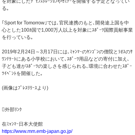
を対象にしたﾃﾞﾓﾝｽﾄﾚｰｼｮﾝやｾﾐﾅｰを開催する予定となってい
る｡
｢Sport for Tomorrow｣では､官民連携のもと､開発途上国を中
心とした100ｶ国で1,000万人以上を対象にｽﾎﾟｰﾂ国際貢献事業
を行っている｡
2019年2月24日～3月17日には､ﾐｬﾝﾏｰのﾔﾝｺﾞﾝの僧院とﾗｵｽのｻ
ﾜﾝﾅｹｰﾄにある小学校において､ｽﾎﾟｰﾂ用品などの寄付に加え､
子ども達がｽﾎﾟｰﾂの楽しさを感じられる､環境に合わせたｽﾎﾟｰ
ﾂｲﾍﾞﾝﾄを開催した｡
(画像はﾌﾟﾚｽﾘﾘｰｽより)
外部ﾘﾝｸ
在ﾐｬﾝﾏｰ日本大使館
https://www.mm.emb-japan.go.jp/